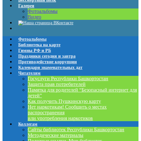
Бессмертный полк
Галерея
Фотоальбомы
Видео
Фотоальбомы
Библиотека на карте
Гимны РФ и РБ
Праздники сегодня и завтра
Противодействие коррупции
Календари знаменательных дат
Читателям
Госуслуги Республики Башкортостан
Защита прав потребителей
Памятка для родителей “Безопасный интернет для
детей”
Как получить Пушкинскую карту
Нет наркотикам! Сообщить о местах
распространения
или употребления наркотиков
Коллегам
Сайты библиотек Республики Башкортостан
Методические материалы
Полезные ссылки. Мир библиотек