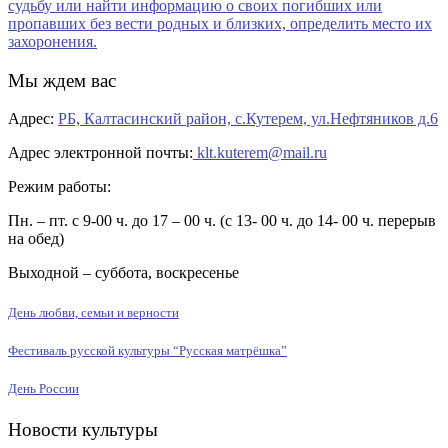
Мы ждем вас
Адрес:
РБ, Калтасинский район, с.Кутерем, ул.Нефтяников д.6
Адрес электронной почты:
klt.kuterem@mail.ru
Режим работы:
Пн. – пт. с 9-00 ч. до 17 – 00 ч. (с 13- 00 ч. до 14- 00 ч. перерыв
на обед)
Выходной – суббота, воскресенье
День любви, семьи и верности
Фестиваль русской культуры “Русская матрёшка”
День России
Новости культуры