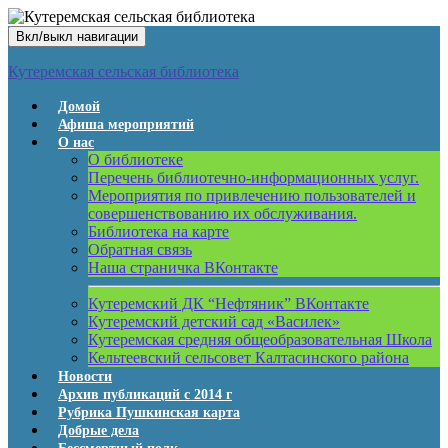
Вкл/выкл навигации
Кутеремская сельская библиотека
Домой
Афиша мероприятий
О нас
О библиотеке
Перечень библиотечно-информационных услуг.
Мероприятия по привлечению пользователей и
совершенствованию их обслуживания.
Библиотека на карте
Обратная связь
Наша страничка ВКонтакте
Кутеремский ДК “Нефтяник” ВКонтакте
Кутеремский детский сад «Василек»
Кутеремская средняя общеобразовательная Школа
Кельтеевский сельсовет Калтасинского района
Новости
Архив публикаций с 2014 г
Рубрика Пушкинская карта
Добрые дела