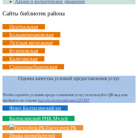
Акции и волонтерское движение
Сайты библиотек района
Центральная
Большекачаковская
Детская модельная
Кутеремская
Калегинская
Староорьебашевская
Оценка качества условий предоставления услуг
Чтобы оценить условия предо-ставления услуг, используйте QR-код или
пройдите по ссылке
bus.gov.ru/qrcode/rate/225397
Фонд Калтасинский рн
Калтасинский РИК Музей
Госуслуги РБ
Права потребителей