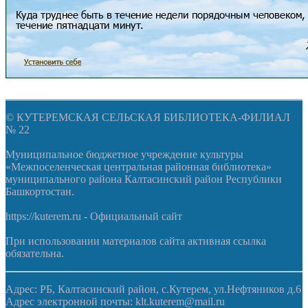
© КУТЕРЕМСКАЯ СЕЛЬСКАЯ БИБЛИОТЕКА-ФИЛИАЛ
№ 22
Муниципальное бюджетное учреждение культуры
«Межпоселенческая центральная районная библиотека»
муниципального района Калтасинский район Республики
Башкортостан.
https://kuterem.ru - Официальный сайт
При использовании материалов сайта активная ссылка
обязательна.
Адрес: РБ, Калтасинский район, с.Кутерем, ул.Нефтяников д.6
Адрес электронной почты: klt.kuterem@mail.ru