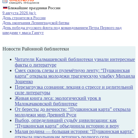
Ближайшие праздники России
9 августа 2026 (вс):
День строителя в России
День окончания Ленинградской битвы
День победы русского флота под командованием Петра Первого над
шведами у мыса Гангут
Новости Районной библиотеки
Читатели Калмашевской библиотеки узнали интересные
факты о литературе
Смех сквозь слезы и пулемётную ленту: “Пушкинская
карта” открыла молодежи трагическую улыбку Михаила
Зощенко
Перезагрузка сознания: лекция о стрессе и целительной
силе литературы
Живая книга леса: экологический урок в
Малокачаковской библиотеке
От бересты до вечности: “Пушкинская карта” открыла
молодежи мир Древней Руси
Выбор, определивший судьбу цивилизации: как
“Пушкинская карта” объединила историю и веру
Малая родина — большая история: “Пушкинская карта”
открыла школьникам летопись родного села