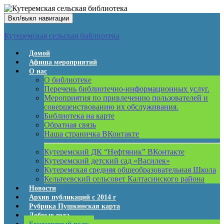
Вкл/выкл навигации
Кутеремская сельская библиотека
Домой
Афиша мероприятий
О нас
О библиотеке
Перечень библиотечно-информационных услуг.
Мероприятия по привлечению пользователей и
совершенствованию их обслуживания.
Библиотека на карте
Обратная связь
Наша страничка ВКонтакте
Кутеремский ДК “Нефтяник” ВКонтакте
Кутеремский детский сад «Василек»
Кутеремская средняя общеобразовательная Школа
Кельтеевский сельсовет Калтасинского района
Новости
Архив публикаций с 2014 г
Рубрика Пушкинская карта
Добрые дела