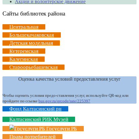
Акции и волонтерское движение
Сайты библиотек района
Центральная
Большекачаковская
Детская модельная
Кутеремская
Калегинская
Староорьебашевская
Оценка качества условий предоставления услуг
Чтобы оценить условия предо-ставления услуг, используйте QR-код или
пройдите по ссылке
bus.gov.ru/qrcode/rate/225397
Фонд Калтасинский рн
Калтасинский РИК Музей
Госуслуги РБ
Права потребителей