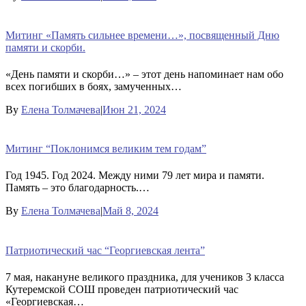
Митинг «Память сильнее времени…», посвященный Дню
памяти и скорби.
«День памяти и скорби…» – этот день напоминает нам обо
всех погибших в боях, замученных…
By
Елена Толмачева
|
Июн 21, 2024
Митинг “Поклонимся великим тем годам”
Год 1945. Год 2024. Между ними 79 лет мира и памяти.
Память – это благодарность.…
By
Елена Толмачева
|
Май 8, 2024
Патриотический час “Георгиевская лента”
7 мая, накануне великого праздника, для учеников 3 класса
Кутеремской СОШ проведен патриотический час
«Георгиевская…