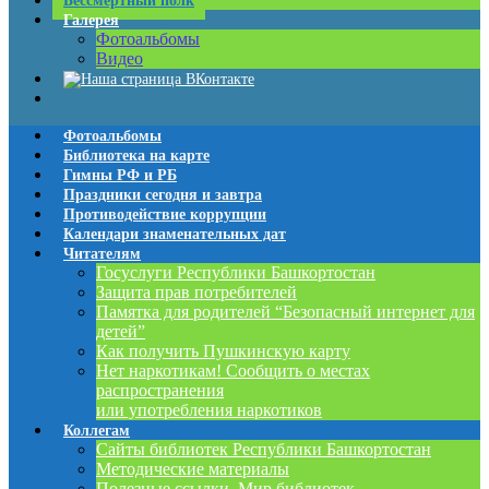
Бессмертный полк
Галерея
Фотоальбомы
Видео
Фотоальбомы
Библиотека на карте
Гимны РФ и РБ
Праздники сегодня и завтра
Противодействие коррупции
Календари знаменательных дат
Читателям
Госуслуги Республики Башкортостан
Защита прав потребителей
Памятка для родителей “Безопасный интернет для
детей”
Как получить Пушкинскую карту
Нет наркотикам! Сообщить о местах
распространения
или употребления наркотиков
Коллегам
Сайты библиотек Республики Башкортостан
Методические материалы
Полезные ссылки. Мир библиотек