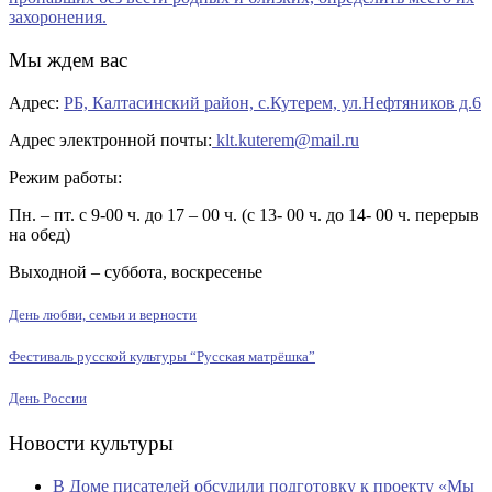
Мы ждем вас
Адрес:
РБ, Калтасинский район, с.Кутерем, ул.Нефтяников д.6
Адрес электронной почты:
klt.kuterem@mail.ru
Режим работы:
Пн. – пт. с 9-00 ч. до 17 – 00 ч. (с 13- 00 ч. до 14- 00 ч. перерыв
на обед)
Выходной – суббота, воскресенье
День любви, семьи и верности
Фестиваль русской культуры “Русская матрёшка”
День России
Новости культуры
В Доме писателей обсудили подготовку к проекту «Мы