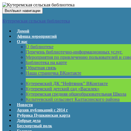
Вкл/выкл навигации
Кутеремская сельская библиотека
Домой
Афиша мероприятий
О нас
О библиотеке
Перечень библиотечно-информационных услуг.
Мероприятия по привлечению пользователей и сов
Библиотека на карте
Обратная связь
Наша страничка ВКонтакте
Кутеремский ДК “Нефтяник” ВКонтакте
Кутеремский детский сад «Василек»
Кутеремская средняя общеобразовательная Школа
Кельтеевский сельсовет Калтасинского района
Новости
Архив публикаций с 2014 г
Рубрика Пушкинская карта
Добрые дела
Бессмертный полк