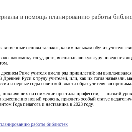
атериалы в помощь планированию работы библи
авственные основы заложит, каким навыкам обучит учитель свое
ивало экономику государств, воспитывало культуру поведения л
том.
 древнем Риме учителя имели ряд привилегий: им выплачивался 
В Древней Руси к труду учителей, или, как их тогда называли, 
оссии и первые годы советской власти образ учителя воспринима
ов, повлиявших на снижение престижа профессии, — низкий уро
на качественно новый уровень, признать особый статус педагоги
нтом Года педагога и наставника в 2023 году.
ь планированию работы библиотек