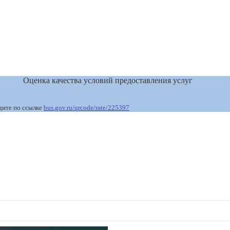
Оценка качества условий предоставления услуг
дите по ссылке
bus.gov.ru/qrcode/rate/225397