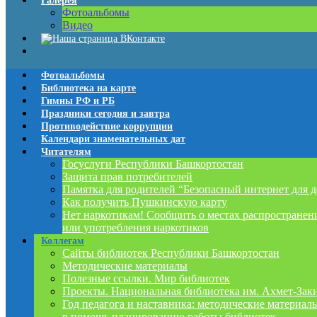
Галерея
Фотоальбомы
Видео
Фотоальбомы
Библиотека на карте
Гимны РФ и РБ
Праздники сегодня и завтра
Противодействие коррупции
Календари знаменательных дат
Читателям
Госуслуги Республики Башкортостан
Защита прав потребителей
Памятка для родителей “Безопасный интернет для д
Как получить Пушкинскую карту
Нет наркотикам! Сообщить о местах распространен
или употребления наркотиков
Коллегам
Сайты библиотек Республики Башкортостан
Методические материалы
Полезные ссылки. Мир библиотек
Проекты. Национальная библиотека им. Ахмет-Зак
Год педагога и наставника: методические материал
в помощь планированию работы библиотек