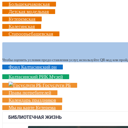
Большекачаковская
Детская модельная
Кутеремская
Калегинская
Староорьебашевская
Чтобы оценить условия предо-ставления услуг, используйте QR-код или прой
Фонд Калтасинский рн
Калтасинский РИК Музей
Госуслуги РБ
Права потребителей
Календарь праздников
Мы на карте Кутерема