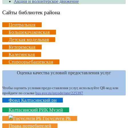
Акции и волонтерское движение
Сайты библиотек района
Центральная
Большекачаковская
Детская модельная
Кутеремская
Калегинская
Староорьебашевская
Оценка качества условий предоставления услуг
Чтобы оценить условия предо-ставления услуг, используйте QR-код или
пройдите по ссылке
bus.gov.ru/qrcode/rate/225397
Фонд Калтасинский рн
Калтасинский РИК Музей
Госуслуги РБ
Права потребителей