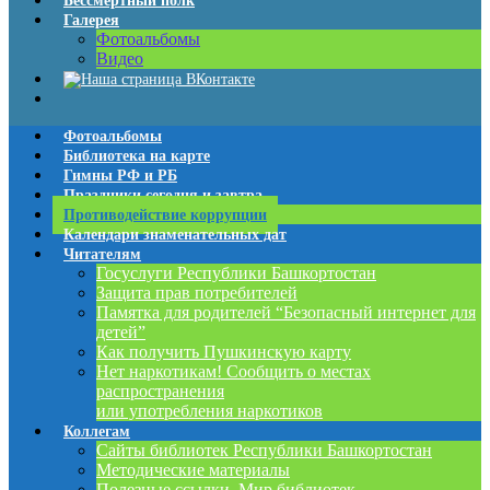
Бессмертный полк
Галерея
Фотоальбомы
Видео
Фотоальбомы
Библиотека на карте
Гимны РФ и РБ
Праздники сегодня и завтра
Противодействие коррупции
Календари знаменательных дат
Читателям
Госуслуги Республики Башкортостан
Защита прав потребителей
Памятка для родителей “Безопасный интернет для
детей”
Как получить Пушкинскую карту
Нет наркотикам! Сообщить о местах
распространения
или употребления наркотиков
Коллегам
Сайты библиотек Республики Башкортостан
Методические материалы
Полезные ссылки. Мир библиотек