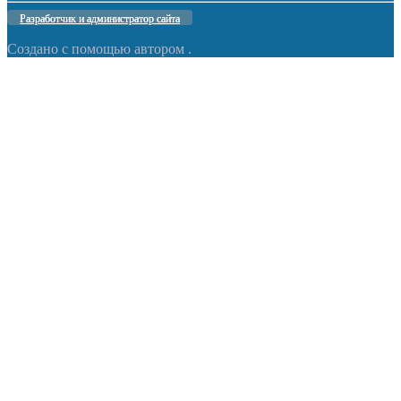
Разработчик и администратор сайта
Создано с помощью
автором
.