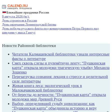
Ближайшие праздники России
9 августа 2026 (вс):
День строителя в России
День окончания Ленинградской битвы
День победы русского флота под командованием Петра Первого над
шведами у мыса Гангут
Новости Районной библиотеки
Читатели Калмашевской библиотеки узнали интересные
факты о литературе
Смех сквозь слезы и пулемётную ленту: “Пушкинская
карта” открыла молодежи трагическую улыбку Михаила
Зощенко
Перезагрузка сознания: лекция о стрессе и целительной
силе литературы
Живая книга леса: экологический урок в
Малокачаковской библиотеке
От бересты до вечности: “Пушкинская карта” открыла
молодежи мир Древней Руси
Выбор, определивший судьбу цивилизации: как
“Пушкинская карта” объединила историю и веру