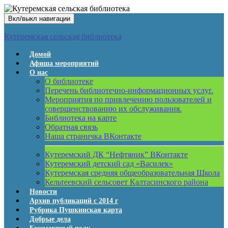
Вкл/выкл навигации
Кутеремская сельская библиотека
Домой
Афиша мероприятий
О нас
О библиотеке
Перечень библиотечно-информационных услуг.
Мероприятия по привлечению пользователей и
совершенствованию их обслуживания.
Библиотека на карте
Обратная связь
Наша страничка ВКонтакте
Кутеремский ДК “Нефтяник” ВКонтакте
Кутеремский детский сад «Василек»
Кутеремская средняя общеобразовательная Школа
Кельтеевский сельсовет Калтасинского района
Новости
Архив публикаций с 2014 г
Рубрика Пушкинская карта
Добрые дела