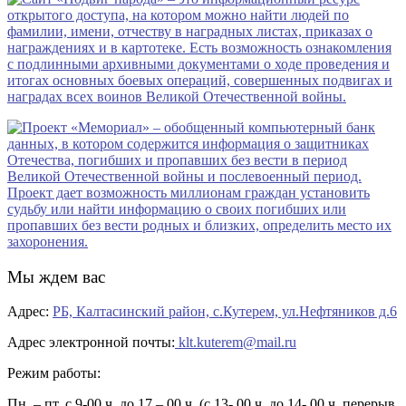
Мы ждем вас
Адрес:
РБ, Калтасинский район, с.Кутерем, ул.Нефтяников д.6
Адрес электронной почты:
klt.kuterem@mail.ru
Режим работы:
Пн. – пт. с 9-00 ч. до 17 – 00 ч. (с 13- 00 ч. до 14- 00 ч. перерыв