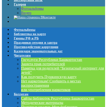
Бессмертный полк
Галерея
Фотоальбомы
Видео
Фотоальбомы
Библиотека на карте
Гимны РФ и РБ
Праздники сегодня и завтра
Противодействие коррупции
Календари знаменательных дат
Читателям
Госуслуги Республики Башкортостан
Защита прав потребителей
Памятка для родителей “Безопасный интернет для
детей”
Как получить Пушкинскую карту
Нет наркотикам! Сообщить о местах
распространения
или употребления наркотиков
Коллегам
Сайты библиотек Республики Башкортостан
Методические материалы
Полезные ссылки. Мир библиотек