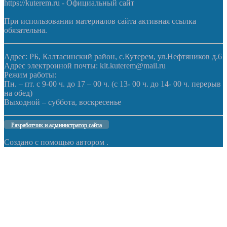
https://kuterem.ru - Официальный сайт
При использовании материалов сайта активная ссылка
обязательна.
Адрес: РБ, Калтасинский район, с.Кутерем, ул.Нефтяников д.6
Адрес электронной почты: klt.kuterem@mail.ru
Режим работы:
Пн. – пт. с 9-00 ч. до 17 – 00 ч. (с 13- 00 ч. до 14- 00 ч. перерыв
на обед)
Выходной – суббота, воскресенье
Разработчик и администратор сайта
Создано с помощью
автором
.