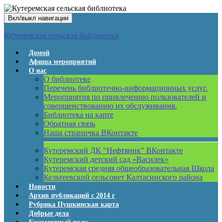
Вкл/выкл навигации
Кутеремская сельская библиотека
Домой
Афиша мероприятий
О нас
О библиотеке
Перечень библиотечно-информационных услуг.
Мероприятия по привлечению пользователей и
совершенствованию их обслуживания.
Библиотека на карте
Обратная связь
Наша страничка ВКонтакте
Кутеремский ДК “Нефтяник” ВКонтакте
Кутеремский детский сад «Василек»
Кутеремская средняя общеобразовательная Школа
Кельтеевский сельсовет Калтасинского района
Новости
Архив публикаций с 2014 г
Рубрика Пушкинская карта
Добрые дела