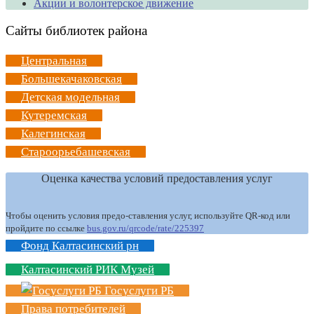
Акции и волонтерское движение
Сайты библиотек района
Центральная
Большекачаковская
Детская модельная
Кутеремская
Калегинская
Староорьебашевская
Оценка качества условий предоставления услуг
Чтобы оценить условия предо-ставления услуг, используйте QR-код или
пройдите по ссылке
bus.gov.ru/qrcode/rate/225397
Фонд Калтасинский рн
Калтасинский РИК Музей
Госуслуги РБ
Права потребителей