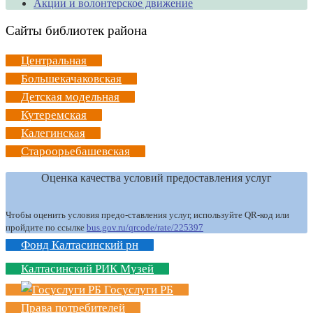
Акции и волонтерское движение
Сайты библиотек района
Центральная
Большекачаковская
Детская модельная
Кутеремская
Калегинская
Староорьебашевская
Оценка качества условий предоставления услуг
Чтобы оценить условия предо-ставления услуг, используйте QR-код или
пройдите по ссылке
bus.gov.ru/qrcode/rate/225397
Фонд Калтасинский рн
Калтасинский РИК Музей
Госуслуги РБ
Права потребителей