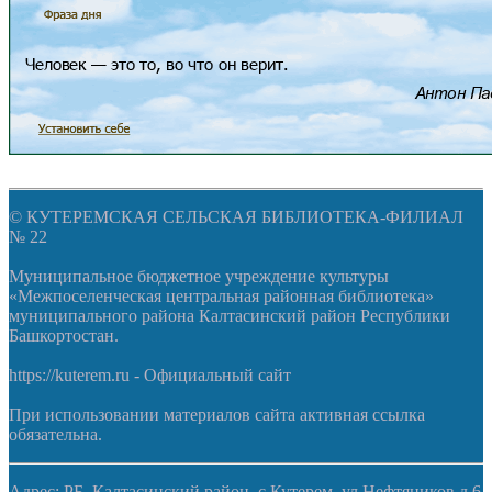
© КУТЕРЕМСКАЯ СЕЛЬСКАЯ БИБЛИОТЕКА-ФИЛИАЛ
№ 22
Муниципальное бюджетное учреждение культуры
«Межпоселенческая центральная районная библиотека»
муниципального района Калтасинский район Республики
Башкортостан.
https://kuterem.ru - Официальный сайт
При использовании материалов сайта активная ссылка
обязательна.
Адрес: РБ, Калтасинский район, с.Кутерем, ул.Нефтяников д.6