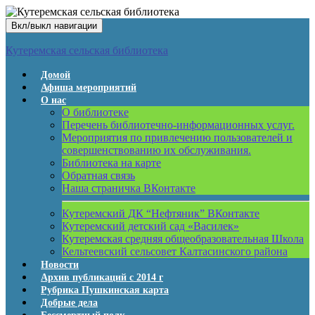
Вкл/выкл навигации
Кутеремская сельская библиотека
Домой
Афиша мероприятий
О нас
О библиотеке
Перечень библиотечно-информационных услуг.
Мероприятия по привлечению пользователей и
совершенствованию их обслуживания.
Библиотека на карте
Обратная связь
Наша страничка ВКонтакте
Кутеремский ДК “Нефтяник” ВКонтакте
Кутеремский детский сад «Василек»
Кутеремская средняя общеобразовательная Школа
Кельтеевский сельсовет Калтасинского района
Новости
Архив публикаций с 2014 г
Рубрика Пушкинская карта
Добрые дела