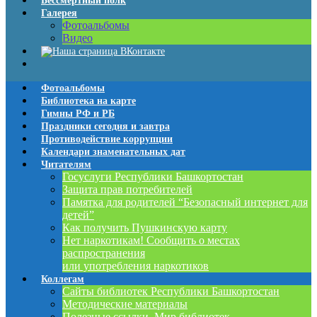
Бессмертный полк
Галерея
Фотоальбомы
Видео
Фотоальбомы
Библиотека на карте
Гимны РФ и РБ
Праздники сегодня и завтра
Противодействие коррупции
Календари знаменательных дат
Читателям
Госуслуги Республики Башкортостан
Защита прав потребителей
Памятка для родителей “Безопасный интернет для
детей”
Как получить Пушкинскую карту
Нет наркотикам! Сообщить о местах
распространения
или употребления наркотиков
Коллегам
Сайты библиотек Республики Башкортостан
Методические материалы
Полезные ссылки. Мир библиотек