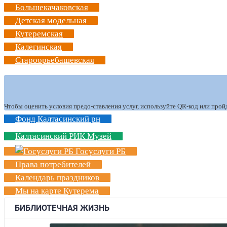
Большекачаковская
Детская модельная
Кутеремская
Калегинская
Староорьебашевская
Чтобы оценить условия предо-ставления услуг, используйте QR-код или прой
Фонд Калтасинский рн
Калтасинский РИК Музей
Госуслуги РБ
Права потребителей
Календарь праздников
Мы на карте Кутерема