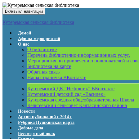
Вкл/выкл навигации
Кутеремская сельская библиотека
Домой
Афиша мероприятий
О нас
О библиотеке
Перечень библиотечно-информационных услуг.
Мероприятия по привлечению пользователей и сов
Библиотека на карте
Обратная связь
Наша страничка ВКонтакте
Кутеремский ДК “Нефтяник” ВКонтакте
Кутеремский детский сад «Василек»
Кутеремская средняя общеобразовательная Школа
Кельтеевский сельсовет Калтасинского района
Новости
Архив публикаций с 2014 г
Рубрика Пушкинская карта
Добрые дела
Бессмертный полк