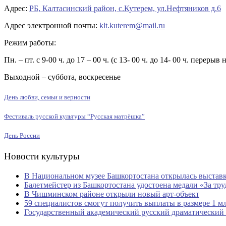
Адрес:
РБ, Калтасинский район, с.Кутерем, ул.Нефтяников д.6
Адрес электронной почты:
klt.kuterem@mail.ru
Режим работы:
Пн. – пт. с 9-00 ч. до 17 – 00 ч. (с 13- 00 ч. до 14- 00 ч. перерыв 
Выходной – суббота, воскресенье
День любви, семьи и верности
Фестиваль русской культуры “Русская матрёшка”
День России
Новости культуры
В Национальном музее Башкортостана открылась выставк
Балетмейстер из Башкортостана удостоена медали «За тру
В Чишминском районе открыли новый арт-объект
59 специалистов смогут получить выплаты в размере 1 м
Государственный академический русский драматический 