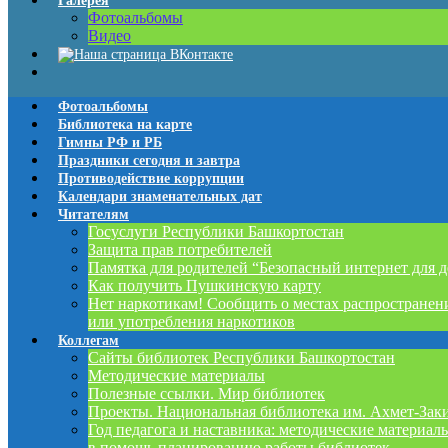
Галерея
Фотоальбомы
Видео
Фотоальбомы
Библиотека на карте
Гимны РФ и РБ
Праздники сегодня и завтра
Противодействие коррупции
Календари знаменательных дат
Читателям
Госуслуги Республики Башкортостан
Защита прав потребителей
Памятка для родителей “Безопасный интернет для д
Как получить Пушкинскую карту
Нет наркотикам! Сообщить о местах распространен
или употребления наркотиков
Коллегам
Сайты библиотек Республики Башкортостан
Методические материалы
Полезные ссылки. Мир библиотек
Проекты. Национальная библиотека им. Ахмет-Зак
Год педагога и наставника: методические материал
в помощь планированию работы библиотек