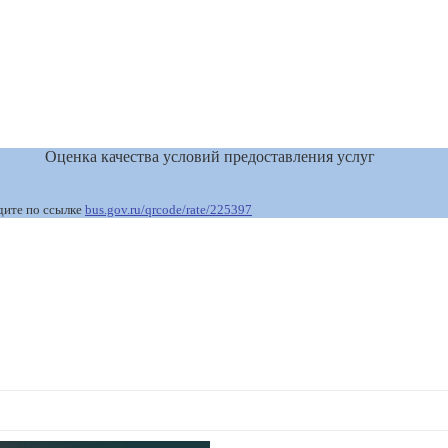
Оценка качества условий предоставления услуг
дите по ссылке
bus.gov.ru/qrcode/rate/225397