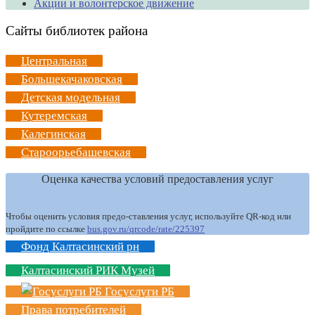
Акции и волонтерское движение
Сайты библиотек района
Центральная
Большекачаковская
Детская модельная
Кутеремская
Калегинская
Староорьебашевская
Оценка качества условий предоставления услуг
Чтобы оценить условия предо-ставления услуг, используйте QR-код или
пройдите по ссылке
bus.gov.ru/qrcode/rate/225397
Фонд Калтасинский рн
Калтасинский РИК Музей
Госуслуги РБ
Права потребителей