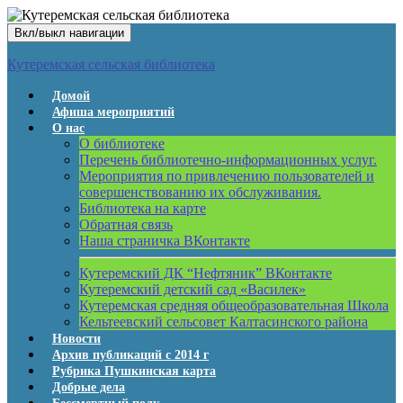
Вкл/выкл навигации
Кутеремская сельская библиотека
Домой
Афиша мероприятий
О нас
О библиотеке
Перечень библиотечно-информационных услуг.
Мероприятия по привлечению пользователей и
совершенствованию их обслуживания.
Библиотека на карте
Обратная связь
Наша страничка ВКонтакте
Кутеремский ДК “Нефтяник” ВКонтакте
Кутеремский детский сад «Василек»
Кутеремская средняя общеобразовательная Школа
Кельтеевский сельсовет Калтасинского района
Новости
Архив публикаций с 2014 г
Рубрика Пушкинская карта
Добрые дела