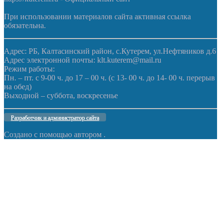
При использовании материалов сайта активная ссылка
обязательна.
Адрес: РБ, Калтасинский район, с.Кутерем, ул.Нефтяников д.6
Адрес электронной почты: klt.kuterem@mail.ru
Режим работы:
Пн. – пт. с 9-00 ч. до 17 – 00 ч. (с 13- 00 ч. до 14- 00 ч. перерыв
на обед)
Выходной – суббота, воскресенье
Разработчик и администратор сайта
Создано с помощью
автором
.