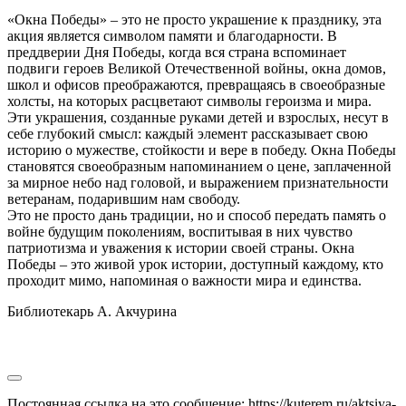
«Окна Победы» – это не просто украшение к празднику, эта
акция является символом памяти и благодарности. В
преддверии Дня Победы, когда вся страна вспоминает
подвиги героев Великой Отечественной войны, окна домов,
школ и офисов преображаются, превращаясь в своеобразные
холсты, на которых расцветают символы героизма и мира.
Эти украшения, созданные руками детей и взрослых, несут в
себе глубокий смысл: каждый элемент рассказывает свою
историю о мужестве, стойкости и вере в победу. Окна Победы
становятся своеобразным напоминанием о цене, заплаченной
за мирное небо над головой, и выражением признательности
ветеранам, подарившим нам свободу.
Это не просто дань традиции, но и способ передать память о
войне будущим поколениям, воспитывая в них чувство
патриотизма и уважения к истории своей страны. Окна
Победы – это живой урок истории, доступный каждому, кто
проходит мимо, напоминая о важности мира и единства.
Библиотекарь А. Акчурина
Постоянная ссылка на это сообщение:
https://kuterem.ru/aktsiya-