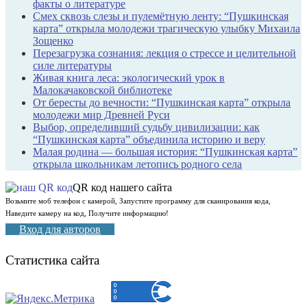
факты о литературе
Смех сквозь слезы и пулемётную ленту: “Пушкинская
карта” открыла молодежи трагическую улыбку Михаила
Зощенко
Перезагрузка сознания: лекция о стрессе и целительной
силе литературы
Живая книга леса: экологический урок в
Малокачаковской библиотеке
От бересты до вечности: “Пушкинская карта” открыла
молодежи мир Древней Руси
Выбор, определивший судьбу цивилизации: как
“Пушкинская карта” объединила историю и веру
Малая родина — большая история: “Пушкинская карта”
открыла школьникам летопись родного села
QR код нашего сайта
Возьмите моб телефон с камерой, Запустите программу для сканирования кода,
Наведите камеру на код, Получите информацию!
Вход для авторов
Статистика сайта