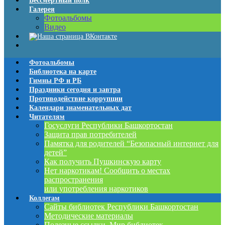
Бессмертный полк
Галерея
Фотоальбомы
Видео
Фотоальбомы
Библиотека на карте
Гимны РФ и РБ
Праздники сегодня и завтра
Противодействие коррупции
Календари знаменательных дат
Читателям
Госуслуги Республики Башкортостан
Защита прав потребителей
Памятка для родителей “Безопасный интернет для
детей”
Как получить Пушкинскую карту
Нет наркотикам! Сообщить о местах
распространения
или употребления наркотиков
Коллегам
Сайты библиотек Республики Башкортостан
Методические материалы
Полезные ссылки. Мир библиотек