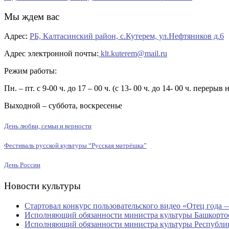
Мы ждем вас
Адрес:
РБ, Калтасинский район, с.Кутерем, ул.Нефтяников д.6
Адрес электронной почты:
klt.kuterem@mail.ru
Режим работы:
Пн. – пт. с 9-00 ч. до 17 – 00 ч. (с 13- 00 ч. до 14- 00 ч. перерыв 
Выходной – суббота, воскресенье
День любви, семьи и верности
Фестиваль русской культуры “Русская матрёшка”
День России
Новости культуры
Стартовал конкурс пользовательского видео «Отец года 
Исполняющий обязанности министра культуры Башкорто
Исполняющий обязанности министра культуры Республик