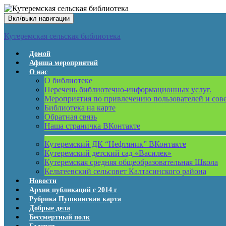
Вкл/выкл навигации
Кутеремская сельская библиотека
Домой
Афиша мероприятий
О нас
О библиотеке
Перечень библиотечно-информационных услуг.
Мероприятия по привлечению пользователей и сов
Библиотека на карте
Обратная связь
Наша страничка ВКонтакте
Кутеремский ДК “Нефтяник” ВКонтакте
Кутеремский детский сад «Василек»
Кутеремская средняя общеобразовательная Школа
Кельтеевский сельсовет Калтасинского района
Новости
Архив публикаций с 2014 г
Рубрика Пушкинская карта
Добрые дела
Бессмертный полк