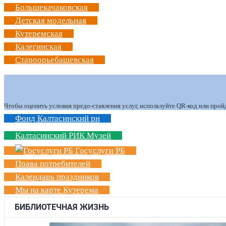
Большекачаковская
Детская модельная
Кутеремская
Калегинская
Староорьебашевская
Чтобы оценить условия предо-ставления услуг, используйте QR-код или прой
Фонд Калтасинский рн
Калтасинский РИК Музей
Госуслуги РБ
Права потребителей
Календарь праздников
Мы на карте Кутерема