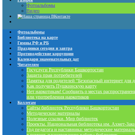
Галерея
Фотоальбомы
Видео
Фотоальбомы
Библиотека на карте
Гимны РФ и РБ
Праздники сегодня и завтра
Противодействие коррупции
Календари знаменательных дат
Читателям
Госуслуги Республики Башкортостан
Защита прав потребителей
Памятка для родителей “Безопасный интернет для д
Как получить Пушкинскую карту
Нет наркотикам! Сообщить о местах распространен
или употребления наркотиков
Коллегам
Сайты библиотек Республики Башкортостан
Методические материалы
Полезные ссылки. Мир библиотек
Проекты. Национальная библиотека им. Ахмет-Зак
Год педагога и наставника: методические материал
в помощь планированию работы библиотек