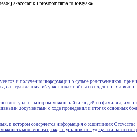
desskij-skazochnik-i-prosmotr-filma-tri-tolstyaka/