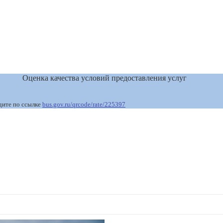
Оценка качества условий предоставления услуг
дите по ссылке
bus.gov.ru/qrcode/rate/225397