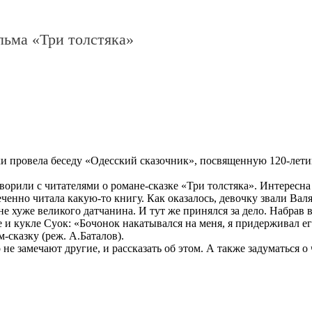
льма «Три толстяка»
и провела беседу «Одесский сказочник», посвященную 120-летию
ворили с читателями о романе-сказке «Три толстяка». Интересна
еченно читала какую-то книгу. Как оказалось, девочку звали Ва
 не хуже великого датчанина. И тут же принялся за дело. Набра
е и кукле Суок: «Бочонок накатывался на меня, я придерживал 
сказку (реж. А.Баталов).
не замечают другие, и рассказать об этом. А также задуматься 