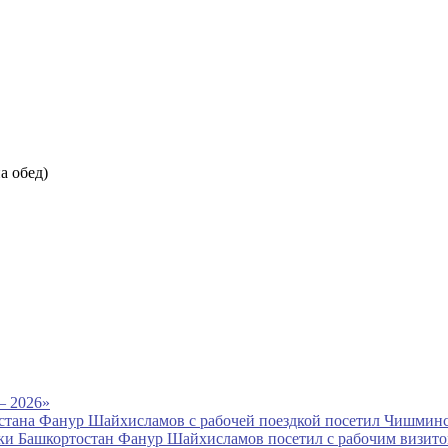
на обед)
— 2026»
стана Фанур Шайхисламов с рабочей поездкой посетил Чишмин
и Башкортостан Фанур Шайхисламов посетил с рабочим визито