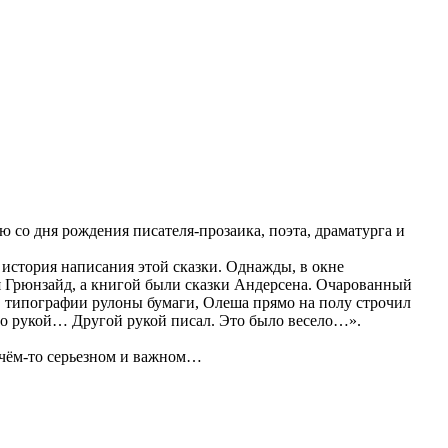
 со дня рождения писателя-прозаика, поэта, драматурга и
 история написания этой сказки. Однажды, в окне
ля Грюнзайд, а книгой были сказки Андерсена. Очарованный
в в типографии рулоны бумаги, Олеша прямо на полу строчил
его рукой… Другой рукой писал. Это было весело…».
о чём-то серьезном и важном…