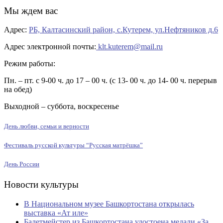
Мы ждем вас
Адрес:
РБ, Калтасинский район, с.Кутерем, ул.Нефтяников д.6
Адрес электронной почты:
klt.kuterem@mail.ru
Режим работы:
Пн. – пт. с 9-00 ч. до 17 – 00 ч. (с 13- 00 ч. до 14- 00 ч. перерыв
на обед)
Выходной – суббота, воскресенье
День любви, семьи и верности
Фестиваль русской культуры “Русская матрёшка”
День России
Новости культуры
В Национальном музее Башкортостана открылась
выставка «Ат иле»
Балетмейстер из Башкортостана удостоена медали «За