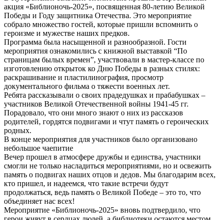
акция «Библионочь-2025», посвященная 80-летию Великой
Победы и Году защитника Отечества. Это мероприятие
собрало множество гостей, которые пришли вспомнить о
героизме и мужестве наших предков.
Программа была насыщенной и разнообразной. Гости
мероприятия ознакомились с книжной выставкой “По
страницам былых времен”, участвовали в мастер-классе по
изготовлению открыток ко Дню Победы в разных стилях:
раскрашивание и пластилинография, просмотр
документального фильма о тяжести военных лет.
Ребята рассказывали о своих прадедушках и прабабушках –
участников Великой Отечественной войны 1941-45 гг.
Порадовало, что они много знают о них из рассказов
родителей, гордятся подвигами и чтут память о героических
родных.
В конце мероприятия для участников было организовано
небольшое чаепитие
Вечер прошел в атмосфере дружбы и единства, участники
смогли не только насладиться мероприятиями, но и освежить
память о подвигах наших отцов и дедов. Мы благодарим всех,
кто пришел, и надеемся, что такие встречи будут
продолжаться, ведь память о Великой Победе – это то, что
объединяет нас всех!
Мероприятие «Библионочь-2025» вновь подтвердило, что
герои живут в сердцах людей, а библиотеки остаются местом,