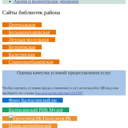
Акции и волонтерское движение
Сайты библиотек района
Центральная
Большекачаковская
Детская модельная
Кутеремская
Калегинская
Староорьебашевская
Оценка качества условий предоставления услуг
Чтобы оценить условия предо-ставления услуг, используйте QR-код или
пройдите по ссылке
bus.gov.ru/qrcode/rate/225397
Фонд Калтасинский рн
Калтасинский РИК Музей
Госуслуги РБ
Права потребителей