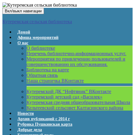
Вкл/выкл навигации
Кутеремская сельская библиотека
Домой
Афиша мероприятий
О нас
О библиотеке
Перечень библиотечно-информационных услуг.
Мероприятия по привлечению пользователей и
совершенствованию их обслуживания.
Библиотека на карте
Обратная связь
Наша страничка ВКонтакте
Кутеремский ДК “Нефтяник” ВКонтакте
Кутеремский детский сад «Василек»
Кутеремская средняя общеобразовательная Школа
Кельтеевский сельсовет Калтасинского района
Новости
Архив публикаций с 2014 г
Рубрика Пушкинская карта
Добрые дела