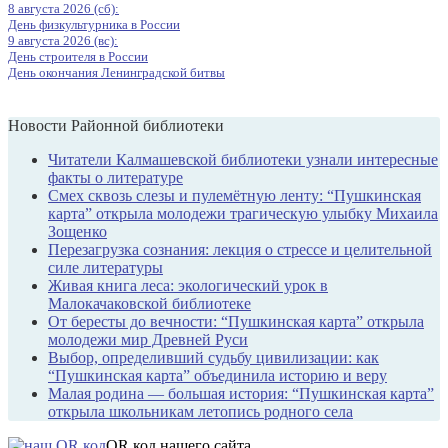
8 августа 2026 (сб):
День физкультурника в России
9 августа 2026 (вс):
День строителя в России
День окончания Ленинградской битвы
Новости Районной библиотеки
Читатели Калмашевской библиотеки узнали интересные
факты о литературе
Смех сквозь слезы и пулемётную ленту: “Пушкинская
карта” открыла молодежи трагическую улыбку Михаила
Зощенко
Перезагрузка сознания: лекция о стрессе и целительной
силе литературы
Живая книга леса: экологический урок в
Малокачаковской библиотеке
От бересты до вечности: “Пушкинская карта” открыла
молодежи мир Древней Руси
Выбор, определивший судьбу цивилизации: как
“Пушкинская карта” объединила историю и веру
Малая родина — большая история: “Пушкинская карта”
открыла школьникам летопись родного села
QR код нашего сайта