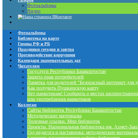
Галерея
Фотоальбомы
Видео
Фотоальбомы
Библиотека на карте
Гимны РФ и РБ
Праздники сегодня и завтра
Противодействие коррупции
Календари знаменательных дат
Читателям
Госуслуги Республики Башкортостан
Защита прав потребителей
Памятка для родителей “Безопасный интернет для д
Как получить Пушкинскую карту
Нет наркотикам! Сообщить о местах распространен
или употребления наркотиков
Коллегам
Сайты библиотек Республики Башкортостан
Методические материалы
Полезные ссылки. Мир библиотек
Проекты. Национальная библиотека им. Ахмет-Зак
Год педагога и наставника: методические материал
в помощь планированию работы библиотек