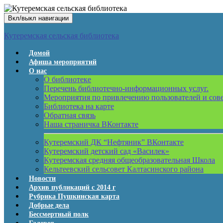
Вкл/выкл навигации
Кутеремская сельская библиотека
Домой
Афиша мероприятий
О нас
О библиотеке
Перечень библиотечно-информационных услуг.
Мероприятия по привлечению пользователей и сов
Библиотека на карте
Обратная связь
Наша страничка ВКонтакте
Кутеремский ДК “Нефтяник” ВКонтакте
Кутеремский детский сад «Василек»
Кутеремская средняя общеобразовательная Школа
Кельтеевский сельсовет Калтасинского района
Новости
Архив публикаций с 2014 г
Рубрика Пушкинская карта
Добрые дела
Бессмертный полк