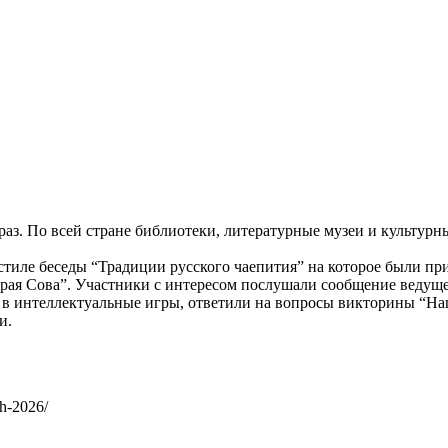
 раз. По всей стране библиотеки, литературные музеи и культу
 стиле беседы “Традиции русского чаепития” на которое были п
я Сова”. Участники с интересом послушали сообщение ведущег
 в интеллектуальные игры, ответили на вопросы викторины “Наш
и.
ch-2026/