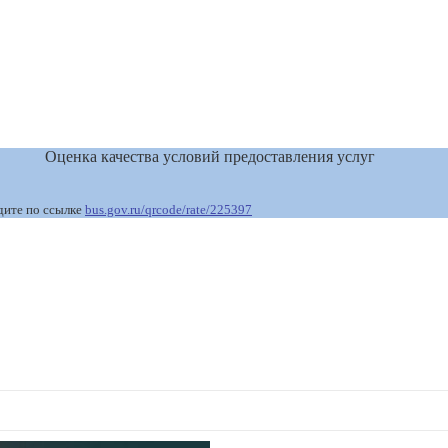
Оценка качества условий предоставления услуг
дите по ссылке
bus.gov.ru/qrcode/rate/225397