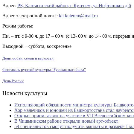
Адрес:
РБ, Калтасинский район, с.Кутерем, ул.Нефтяников д.6
Адрес электронной почты:
klt.kuterem@mail.ru
Режим работы:
Пн. – пт. с 9-00 ч. до 17 – 00 ч. (с 13- 00 ч. до 14- 00 ч. перерыв 
Выходной – суббота, воскресенье
День любви, семьи и верности
Фестиваль русской культуры “Русская матрёшка”
День России
Новости культуры
Исполняющий обязанности министра культуры Башкортост
Хор мальчиков и юношей из Башкортостана стал лауреат
Открыт прием заявок на участие в VII Всероссийском к
В Чишминском районе открыли новый арт-объект
59 специалистов смогут получить выплаты в размере 1 м