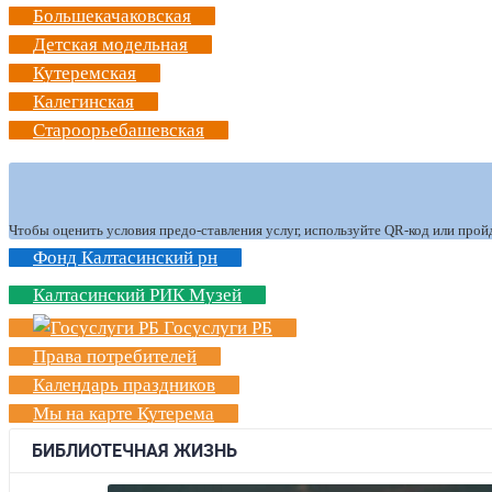
Большекачаковская
Детская модельная
Кутеремская
Калегинская
Староорьебашевская
Чтобы оценить условия предо-ставления услуг, используйте QR-код или прой
Фонд Калтасинский рн
Калтасинский РИК Музей
Госуслуги РБ
Права потребителей
Календарь праздников
Мы на карте Кутерема