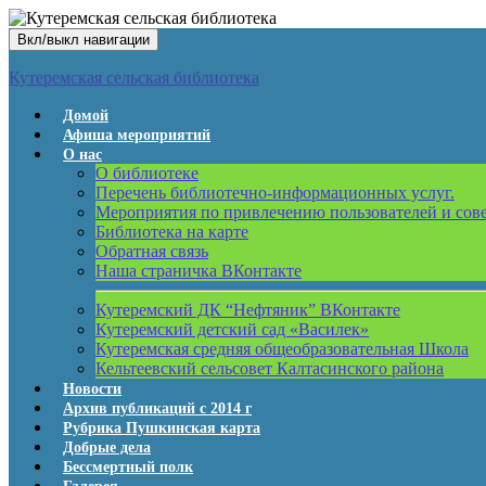
Вкл/выкл навигации
Кутеремская сельская библиотека
Домой
Афиша мероприятий
О нас
О библиотеке
Перечень библиотечно-информационных услуг.
Мероприятия по привлечению пользователей и сов
Библиотека на карте
Обратная связь
Наша страничка ВКонтакте
Кутеремский ДК “Нефтяник” ВКонтакте
Кутеремский детский сад «Василек»
Кутеремская средняя общеобразовательная Школа
Кельтеевский сельсовет Калтасинского района
Новости
Архив публикаций с 2014 г
Рубрика Пушкинская карта
Добрые дела
Бессмертный полк