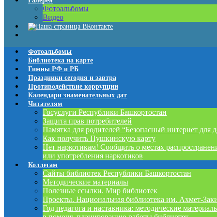
Галерея
Фотоальбомы
Видео
Фотоальбомы
Библиотека на карте
Гимны РФ и РБ
Праздники сегодня и завтра
Противодействие коррупции
Календари знаменательных дат
Читателям
Госуслуги Республики Башкортостан
Защита прав потребителей
Памятка для родителей “Безопасный интернет для д
Как получить Пушкинскую карту
Нет наркотикам! Сообщить о местах распространен
или употребления наркотиков
Коллегам
Сайты библиотек Республики Башкортостан
Методические материалы
Полезные ссылки. Мир библиотек
Проекты. Национальная библиотека им. Ахмет-Зак
Год педагога и наставника: методические материал
в помощь планированию работы библиотек