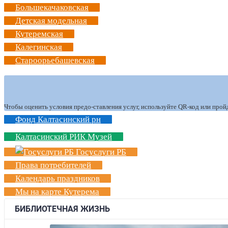
Большекачаковская
Детская модельная
Кутеремская
Калегинская
Староорьебашевская
Чтобы оценить условия предо-ставления услуг, используйте QR-код или прой
Фонд Калтасинский рн
Калтасинский РИК Музей
Госуслуги РБ
Права потребителей
Календарь праздников
Мы на карте Кутерема