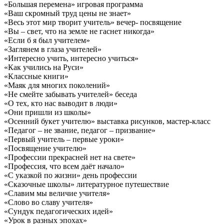
«Большая перемена» игровая программа
«Ваш скромный труд цены не знает»
«Весь этот мир творит учитель» вечер- посвящение
«Вы – свет, что на земле не гаснет никогда»
«Если б я был учителем»
«Заглянем в глаза учителей»
«Интересно учить, интересно учиться»
«Как учились на Руси»
«Классные книги»
«Маяк для многих поколений»
«Не смейте забывать учителей» беседа
«О тех, кто нас выводит в люди»
«Они пришли из школы»
«Осенний букет учителю» выставка рисунков, мастер-класс
«Педагог – не звание, педагог – призвание»
«Первый учитель – первые уроки»
«Посвящение учителю»
«Профессии прекрасней нет на свете»
«Профессия, что всем даёт начало»
«С указкой по жизни» день профессии
«Сказочные школы» литературное путешествие
«Славим мы величие учителя»
«Слово во славу учителя»
«Сундук педагогических идей»
«Урок в разных эпохах»