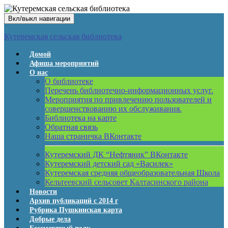
Вкл/выкл навигации
Кутеремская сельская библиотека
Домой
Афиша мероприятий
О нас
О библиотеке
Перечень библиотечно-информационных услуг.
Мероприятия по привлечению пользователей и
совершенствованию их обслуживания.
Библиотека на карте
Обратная связь
Наша страничка ВКонтакте
Кутеремский ДК “Нефтяник” ВКонтакте
Кутеремский детский сад «Василек»
Кутеремская средняя общеобразовательная Школа
Кельтеевский сельсовет Калтасинского района
Новости
Архив публикаций с 2014 г
Рубрика Пушкинская карта
Добрые дела