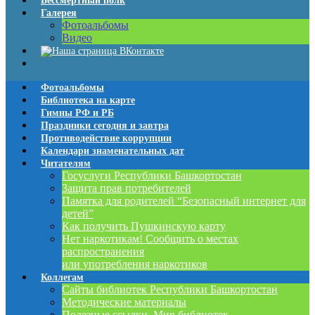
Бессмертный полк
Галерея
Фотоальбомы
Видео
Фотоальбомы
Библиотека на карте
Гимны РФ и РБ
Праздники сегодня и завтра
Противодействие коррупции
Календари знаменательных дат
Читателям
Госуслуги Республики Башкортостан
Защита прав потребителей
Памятка для родителей “Безопасный интернет для
детей”
Как получить Пушкинскую карту
Нет наркотикам! Сообщить о местах
распространения
или употребления наркотиков
Коллегам
Сайты библиотек Республики Башкортостан
Методические материалы
Полезные ссылки. Мир библиотек