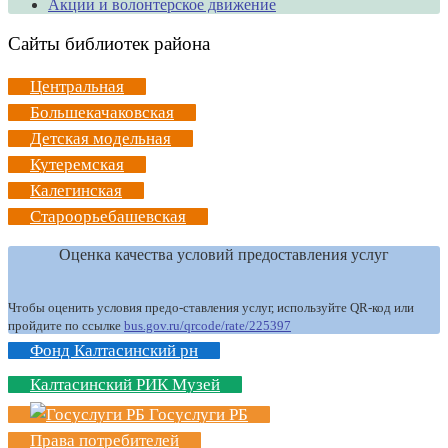
Акции и волонтерское движение
Сайты библиотек района
Центральная
Большекачаковская
Детская модельная
Кутеремская
Калегинская
Староорьебашевская
Оценка качества условий предоставления услуг
Чтобы оценить условия предо-ставления услуг, используйте QR-код или
пройдите по ссылке
bus.gov.ru/qrcode/rate/225397
Фонд Калтасинский рн
Калтасинский РИК Музей
Госуслуги РБ
Права потребителей