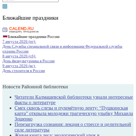
for:
Ближайшие праздники
Ближайшие праздники России
7 августа 2026 (пт):
День Службы специальной связи и информации Федеральной службы
охраны России
8 августа 2026 (сб):
День физкультурника в России
9 августа 2026 (вс):
День строителя в России
Новости Районной библиотеки
Читатели Калмашевской библиотеки узнали интересные
факты о литературе
Смех сквозь слезы и пулемётную ленту: “Пушкинская
карта” открыла молодежи трагическую улыбку Михаила
Зощенко
Перезагрузка сознания: лекция о стрессе и целительной
силе литературы
Живая книга леса: экологический урок в