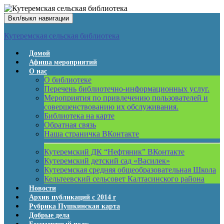
Вкл/выкл навигации
Кутеремская сельская библиотека
Домой
Афиша мероприятий
О нас
О библиотеке
Перечень библиотечно-информационных услуг.
Мероприятия по привлечению пользователей и
совершенствованию их обслуживания.
Библиотека на карте
Обратная связь
Наша страничка ВКонтакте
Кутеремский ДК “Нефтяник” ВКонтакте
Кутеремский детский сад «Василек»
Кутеремская средняя общеобразовательная Школа
Кельтеевский сельсовет Калтасинского района
Новости
Архив публикаций с 2014 г
Рубрика Пушкинская карта
Добрые дела