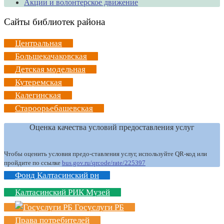
Акции и волонтерское движение
Сайты библиотек района
Центральная
Большекачаковская
Детская модельная
Кутеремская
Калегинская
Староорьебашевская
Оценка качества условий предоставления услуг
Чтобы оценить условия предо-ставления услуг, используйте QR-код или
пройдите по ссылке
bus.gov.ru/qrcode/rate/225397
Фонд Калтасинский рн
Калтасинский РИК Музей
Госуслуги РБ
Права потребителей