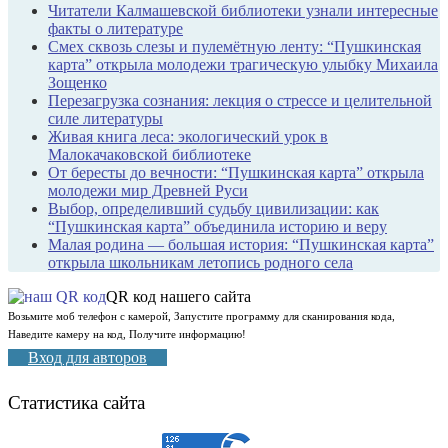
Читатели Калмашевской библиотеки узнали интересные
факты о литературе
Смех сквозь слезы и пулемётную ленту: “Пушкинская
карта” открыла молодежи трагическую улыбку Михаила
Зощенко
Перезагрузка сознания: лекция о стрессе и целительной
силе литературы
Живая книга леса: экологический урок в
Малокачаковской библиотеке
От бересты до вечности: “Пушкинская карта” открыла
молодежи мир Древней Руси
Выбор, определивший судьбу цивилизации: как
“Пушкинская карта” объединила историю и веру
Малая родина — большая история: “Пушкинская карта”
открыла школьникам летопись родного села
QR код нашего сайта
Возьмите моб телефон с камерой, Запустите программу для сканирования кода,
Наведите камеру на код, Получите информацию!
Вход для авторов
Статистика сайта