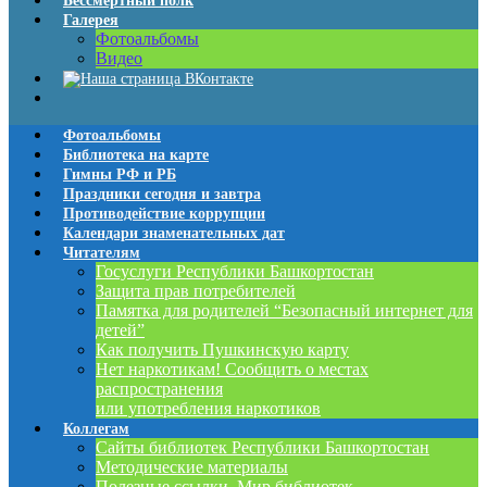
Бессмертный полк
Галерея
Фотоальбомы
Видео
Фотоальбомы
Библиотека на карте
Гимны РФ и РБ
Праздники сегодня и завтра
Противодействие коррупции
Календари знаменательных дат
Читателям
Госуслуги Республики Башкортостан
Защита прав потребителей
Памятка для родителей “Безопасный интернет для
детей”
Как получить Пушкинскую карту
Нет наркотикам! Сообщить о местах
распространения
или употребления наркотиков
Коллегам
Сайты библиотек Республики Башкортостан
Методические материалы
Полезные ссылки. Мир библиотек