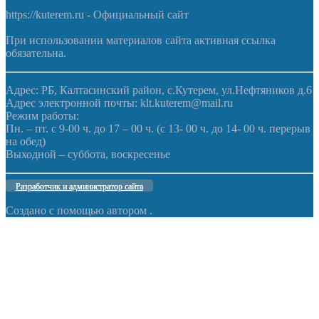
https://kuterem.ru - Официальный сайт
При использовании материалов сайта активная ссылка
обязательна.
Адрес: РБ, Калтасинский район, с.Кутерем, ул.Нефтяников д.6
Адрес электронной почты: klt.kuterem@mail.ru
Режим работы:
Пн. – пт. с 9-00 ч. до 17 – 00 ч. (с 13- 00 ч. до 14- 00 ч. перерыв
на обед)
Выходной – суббота, воскресенье
Разработчик и администратор сайта
Создано с помощью
автором
.