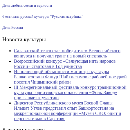
День любви, семьи и верности
Фестиваль русской культуры “Русская матрёшка”
День России
Новости культуры
Салаватский театр стал победителем Всероссийского
конкурса и получил грант на новый спектакль
Всероссийский конкурс «Связующая нить народов
России» стартовал в Год единства
Исполняющий обязанности министра культуры
Башкортостана Фанур Шайхисламов с рабочей поездкой
посетил Чишминский район
III Межрегиональный фестиваль-конкурс традиционной
культуры горнозаводского населения «Фолк-Завод»
приглашает к участию
Директор Республиканского музея Боевой Славы
Ильшат Утяев представил опыт Башкортостана на
межрегиональной конференции «Музеи СВО: опыт и
перспективы» в Саратове
К вашим услугам: