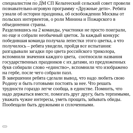
специалистом по ДМ СП Кельтееский сельский совет провели
познавательно-игровую программу «Дружные дети». Ребята
узнали об истории праздника, об освобождении Москвы от
польских интервентов, о роли Минина и Пожарского в
объединении страны.
Разделившись на 2 команды, участники не просто поиграли,
но еще и собрали необычный цветок. За каждый конкурс
победившая команда получала лепестки этого цветка, а что
получилось – ребята увидели, пройдя все испытания:
разгадывали загадки про цвета российского триколора,
вспомнили значения каждого цвета, соотносили названия
государственных праздников с их датами, из предложенных
букв собирали слово «единство», вспомнили что изображено
на гербе, после чего собрали пазл.
В завершении ребята сделали вывод, что надо любить свою
Родину и быть готовыми постоять за нее. Что решать
трудности гораздо легче сообща, в единстве. Помнить, что
надо держаться вместе, помогать друг другу, быть терпимыми,
уважать чужие интересы, уметь прощать, забывать обиды.
Пообещали быть дружными и сплоченными.