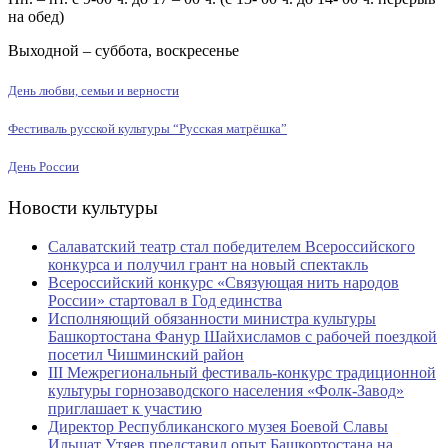
на обед)
Выходной – суббота, воскресенье
День любви, семьи и верности
Фестиваль русской культуры “Русская матрёшка”
День России
Новости культуры
Салаватский театр стал победителем Всероссийского
конкурса и получил грант на новый спектакль
Всероссийский конкурс «Связующая нить народов
России» стартовал в Год единства
Исполняющий обязанности министра культуры
Башкортостана Фанур Шайхисламов с рабочей поездкой
посетил Чишминский район
III Межрегиональный фестиваль-конкурс традиционной
культуры горнозаводского населения «Фолк-Завод»
приглашает к участию
Директор Республиканского музея Боевой Славы
Ильшат Утяев представил опыт Башкортостана на