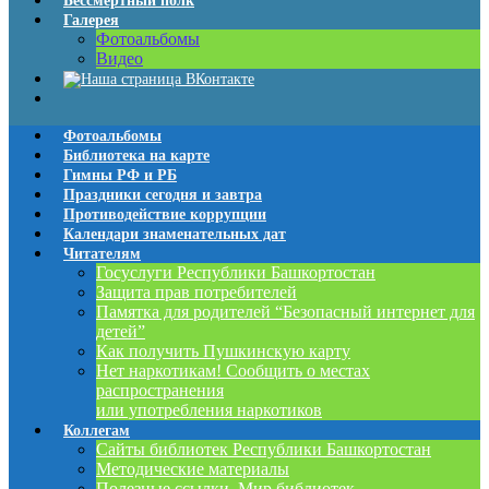
Бессмертный полк
Галерея
Фотоальбомы
Видео
Фотоальбомы
Библиотека на карте
Гимны РФ и РБ
Праздники сегодня и завтра
Противодействие коррупции
Календари знаменательных дат
Читателям
Госуслуги Республики Башкортостан
Защита прав потребителей
Памятка для родителей “Безопасный интернет для
детей”
Как получить Пушкинскую карту
Нет наркотикам! Сообщить о местах
распространения
или употребления наркотиков
Коллегам
Сайты библиотек Республики Башкортостан
Методические материалы
Полезные ссылки. Мир библиотек