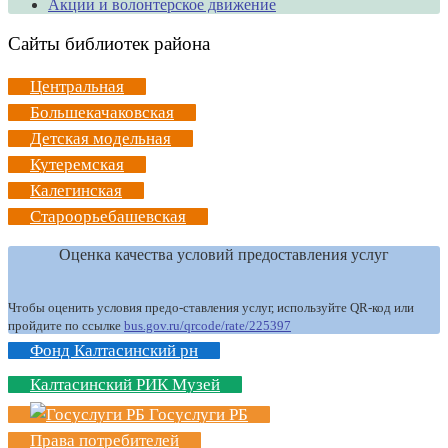
Акции и волонтерское движение
Сайты библиотек района
Центральная
Большекачаковская
Детская модельная
Кутеремская
Калегинская
Староорьебашевская
Оценка качества условий предоставления услуг
Чтобы оценить условия предо-ставления услуг, используйте QR-код или
пройдите по ссылке
bus.gov.ru/qrcode/rate/225397
Фонд Калтасинский рн
Калтасинский РИК Музей
Госуслуги РБ
Права потребителей