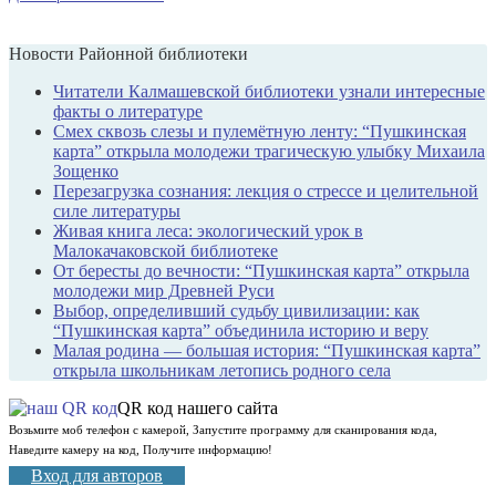
Новости Районной библиотеки
Читатели Калмашевской библиотеки узнали интересные
факты о литературе
Смех сквозь слезы и пулемётную ленту: “Пушкинская
карта” открыла молодежи трагическую улыбку Михаила
Зощенко
Перезагрузка сознания: лекция о стрессе и целительной
силе литературы
Живая книга леса: экологический урок в
Малокачаковской библиотеке
От бересты до вечности: “Пушкинская карта” открыла
молодежи мир Древней Руси
Выбор, определивший судьбу цивилизации: как
“Пушкинская карта” объединила историю и веру
Малая родина — большая история: “Пушкинская карта”
открыла школьникам летопись родного села
QR код нашего сайта
Возьмите моб телефон с камерой, Запустите программу для сканирования кода,
Наведите камеру на код, Получите информацию!
Вход для авторов