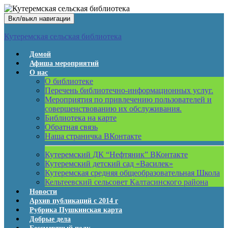
Вкл/выкл навигации
Кутеремская сельская библиотека
Домой
Афиша мероприятий
О нас
О библиотеке
Перечень библиотечно-информационных услуг.
Мероприятия по привлечению пользователей и
совершенствованию их обслуживания.
Библиотека на карте
Обратная связь
Наша страничка ВКонтакте
Кутеремский ДК “Нефтяник” ВКонтакте
Кутеремский детский сад «Василек»
Кутеремская средняя общеобразовательная Школа
Кельтеевский сельсовет Калтасинского района
Новости
Архив публикаций с 2014 г
Рубрика Пушкинская карта
Добрые дела