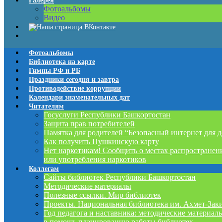
Галерея
Фотоальбомы
Видео
Фотоальбомы
Библиотека на карте
Гимны РФ и РБ
Праздники сегодня и завтра
Противодействие коррупции
Календари знаменательных дат
Читателям
Госуслуги Республики Башкортостан
Защита прав потребителей
Памятка для родителей “Безопасный интернет для д
Как получить Пушкинскую карту
Нет наркотикам! Сообщить о местах распространен
или употребления наркотиков
Коллегам
Сайты библиотек Республики Башкортостан
Методические материалы
Полезные ссылки. Мир библиотек
Проекты. Национальная библиотека им. Ахмет-Зак
Год педагога и наставника: методические материал
в помощь планированию работы библиотек