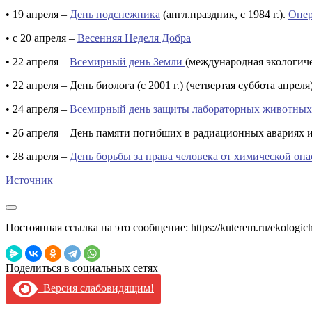
• 19 апреля –
День подснежника
(англ.праздник, с 1984 г.).
Опер
• с 20 апреля –
Весенняя Неделя Добра
• 22 апреля –
Всемирный день Земли
(международная экологичес
• 22 апреля – День биолога (с 2001 г.) (четвертая суббота апреля
• 24 апреля –
Всемирный день защиты лабораторных животны
• 26 апреля – День памяти погибших в радиационных авариях и 
• 28 апреля –
День борьбы за права человека от химической оп
Источник
Постоянная ссылка на это сообщение:
https://kuterem.ru/ekologic
Поделиться в социальных сетях
Версия слабовидящим!