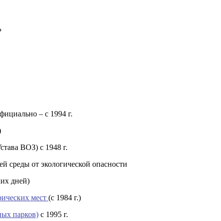
ь
официально – с 1994 г.
)
тава ВОЗ) с 1948 г.
ей среды от экологической опасности
ких дней)
рических мест
(с 1984 г.)
ных парков)
с 1995 г.