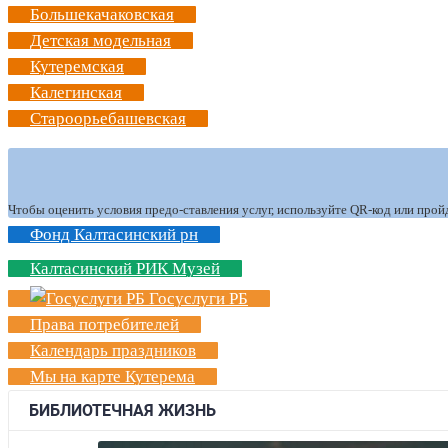
Большекачаковская
Детская модельная
Кутеремская
Калегинская
Староорьебашевская
Чтобы оценить условия предо-ставления услуг, используйте QR-код или прой
Фонд Калтасинский рн
Калтасинский РИК Музей
Госуслуги РБ
Права потребителей
Календарь праздников
Мы на карте Кутерема