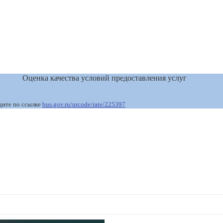
Оценка качества условий предоставления услуг
дите по ссылке
bus.gov.ru/qrcode/rate/225397