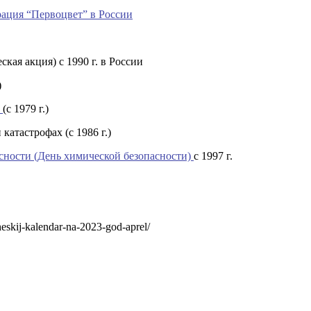
ация “Первоцвет” в России
кая акция) с 1990 г. в России
)
х
(с 1979 г.)
катастрофах (с 1986 г.)
асности (День химической безопасности)
с 1997 г.
heskij-kalendar-na-2023-god-aprel/