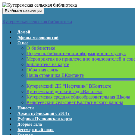
Вкл/выкл навигации
Кутеремская сельская библиотека
Домой
Афиша мероприятий
О нас
О библиотеке
Перечень библиотечно-информационных услуг.
Мероприятия по привлечению пользователей и сов
Библиотека на карте
Обратная связь
Наша страничка ВКонтакте
Кутеремский ДК “Нефтяник” ВКонтакте
Кутеремский детский сад «Василек»
Кутеремская средняя общеобразовательная Школа
Кельтеевский сельсовет Калтасинского района
Новости
Архив публикаций с 2014 г
Рубрика Пушкинская карта
Добрые дела
Бессмертный полк