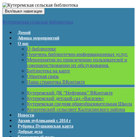
Вкл/выкл навигации
Кутеремская сельская библиотека
Домой
Афиша мероприятий
О нас
О библиотеке
Перечень библиотечно-информационных услуг.
Мероприятия по привлечению пользователей и
совершенствованию их обслуживания.
Библиотека на карте
Обратная связь
Наша страничка ВКонтакте
Кутеремский ДК “Нефтяник” ВКонтакте
Кутеремский детский сад «Василек»
Кутеремская средняя общеобразовательная Школа
Кельтеевский сельсовет Калтасинского района
Новости
Архив публикаций с 2014 г
Рубрика Пушкинская карта
Добрые дела