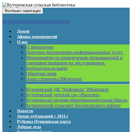
Вкл/выкл навигации
Кутеремская сельская библиотека
Домой
Афиша мероприятий
О нас
О библиотеке
Перечень библиотечно-информационных услуг.
Мероприятия по привлечению пользователей и
совершенствованию их обслуживания.
Библиотека на карте
Обратная связь
Наша страничка ВКонтакте
Кутеремский ДК “Нефтяник” ВКонтакте
Кутеремский детский сад «Василек»
Кутеремская средняя общеобразовательная Школа
Кельтеевский сельсовет Калтасинского района
Новости
Архив публикаций с 2014 г
Рубрика Пушкинская карта
Добрые дела