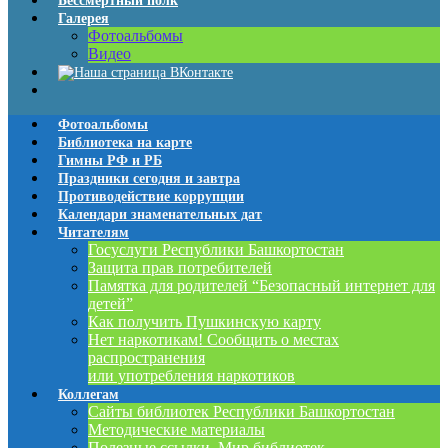
Бессмертный полк
Галерея
Фотоальбомы
Видео
Фотоальбомы
Библиотека на карте
Гимны РФ и РБ
Праздники сегодня и завтра
Противодействие коррупции
Календари знаменательных дат
Читателям
Госуслуги Республики Башкортостан
Защита прав потребителей
Памятка для родителей “Безопасный интернет для
детей”
Как получить Пушкинскую карту
Нет наркотикам! Сообщить о местах
распространения
или употребления наркотиков
Коллегам
Сайты библиотек Республики Башкортостан
Методические материалы
Полезные ссылки. Мир библиотек