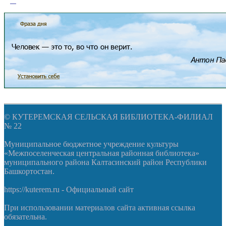
© КУТЕРЕМСКАЯ СЕЛЬСКАЯ БИБЛИОТЕКА-ФИЛИАЛ
№ 22
Муниципальное бюджетное учреждение культуры
«Межпоселенческая центральная районная библиотека»
муниципального района Калтасинский район Республики
Башкортостан.
https://kuterem.ru - Официальный сайт
При использовании материалов сайта активная ссылка
обязательна.