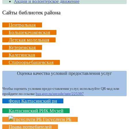
Акции и волонтерское движение
Сайты библиотек района
Центральная
Большекачаковская
Детская модельная
Кутеремская
Калегинская
Староорьебашевская
Оценка качества условий предоставления услуг
Чтобы оценить условия предо-ставления услуг, используйте QR-код или
пройдите по ссылке
bus.gov.ru/qrcode/rate/225397
Фонд Калтасинский рн
Калтасинский РИК Музей
Госуслуги РБ
Права потребителей