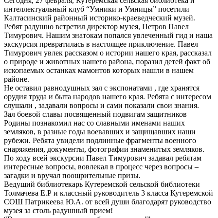
Сегодня, 27 февраля, Кутеремская сельская библиотека и
интеллектуальный клуб “Умники и Умницы” посетили
Калтасинский районный историко-краеведческий музей.
Ребят радушно встретил директор музея, Петров Павел
Тимурович. Нашим знатокам попался увлеченный гид и наша
экскурсия превратилась в настоящее приключение. Павел
Тимурович увлек рассказом о истории нашего края, рассказал
о природе и животных нашего района, поразил детей факт об
ископаемых останках мамонтов которых нашли в нашем
районе.
Не оставил равнодушных зал с экспонатами , где хранятся
орудия труда и быта народов нашего края. Ребята с интересом
слушали , задавали вопросы и сами показали свои знания.
Зал боевой славы посвященный подвигам защитников
Родины познакомил нас со славными именами наших
земляков, в разные годы воевавших и защищавших наши
рубежи. Ребята увидели подлинные фрагменты военного
снаряжения, документы, фотографии знаменитых земляков.
По ходу всей экскурсии Павел Тимурович задавал ребятам
интересные вопросы, вовлекал в процесс через вопросы –
загадки и вручал поощрительные призы.
Ведущий библиотекарь Кутеремской сельской библиотеки
Толмачева Е.Р и классный руководитель 3 класса Кутеремской
СОШ Патрикеева Ю.А. от всей души благодарят руководство
музея за столь радушный прием!