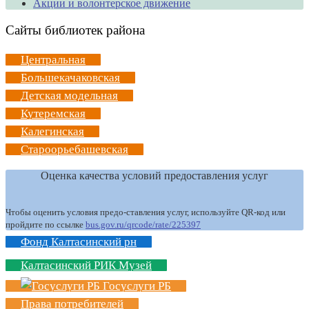
Акции и волонтерское движение
Сайты библиотек района
Центральная
Большекачаковская
Детская модельная
Кутеремская
Калегинская
Староорьебашевская
Оценка качества условий предоставления услуг
Чтобы оценить условия предо-ставления услуг, используйте QR-код или
пройдите по ссылке
bus.gov.ru/qrcode/rate/225397
Фонд Калтасинский рн
Калтасинский РИК Музей
Госуслуги РБ
Права потребителей