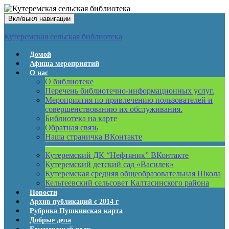
Вкл/выкл навигации
Кутеремская сельская библиотека
Домой
Афиша мероприятий
О нас
О библиотеке
Перечень библиотечно-информационных услуг.
Мероприятия по привлечению пользователей и
совершенствованию их обслуживания.
Библиотека на карте
Обратная связь
Наша страничка ВКонтакте
Кутеремский ДК “Нефтяник” ВКонтакте
Кутеремский детский сад «Василек»
Кутеремская средняя общеобразовательная Школа
Кельтеевский сельсовет Калтасинского района
Новости
Архив публикаций с 2014 г
Рубрика Пушкинская карта
Добрые дела