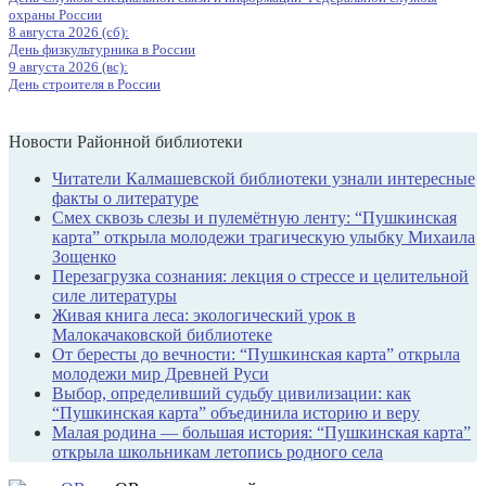
охраны России
8 августа 2026 (сб):
День физкультурника в России
9 августа 2026 (вс):
День строителя в России
Новости Районной библиотеки
Читатели Калмашевской библиотеки узнали интересные
факты о литературе
Смех сквозь слезы и пулемётную ленту: “Пушкинская
карта” открыла молодежи трагическую улыбку Михаила
Зощенко
Перезагрузка сознания: лекция о стрессе и целительной
силе литературы
Живая книга леса: экологический урок в
Малокачаковской библиотеке
От бересты до вечности: “Пушкинская карта” открыла
молодежи мир Древней Руси
Выбор, определивший судьбу цивилизации: как
“Пушкинская карта” объединила историю и веру
Малая родина — большая история: “Пушкинская карта”
открыла школьникам летопись родного села