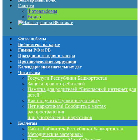
Бессмертный полк
Галерея
Фотоальбомы
Видео
Фотоальбомы
Библиотека на карте
Гимны РФ и РБ
Праздники сегодня и завтра
Противодействие коррупции
Календари знаменательных дат
Читателям
Госуслуги Республики Башкортостан
Защита прав потребителей
Памятка для родителей “Безопасный интернет для
детей”
Как получить Пушкинскую карту
Нет наркотикам! Сообщить о местах
распространения
или употребления наркотиков
Коллегам
Сайты библиотек Республики Башкортостан
Методические материалы
Полезные ссылки. Мир библиотек