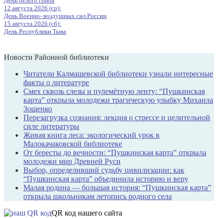
День белого гриба
12 августа 2026 (ср):
День Военно- воздушных сил России
15 августа 2026 (сб):
День Республики Тыва
Новости Районной библиотеки
Читатели Калмашевской библиотеки узнали интересные
факты о литературе
Смех сквозь слезы и пулемётную ленту: “Пушкинская
карта” открыла молодежи трагическую улыбку Михаила
Зощенко
Перезагрузка сознания: лекция о стрессе и целительной
силе литературы
Живая книга леса: экологический урок в
Малокачаковской библиотеке
От бересты до вечности: “Пушкинская карта” открыла
молодежи мир Древней Руси
Выбор, определивший судьбу цивилизации: как
“Пушкинская карта” объединила историю и веру
Малая родина — большая история: “Пушкинская карта”
открыла школьникам летопись родного села
QR код нашего сайта