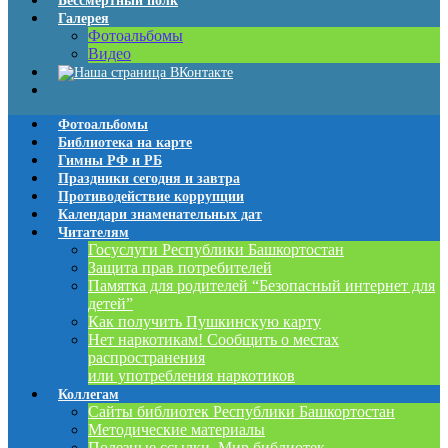
Бессмертный полк
Галерея
Фотоальбомы
Видео
Фотоальбомы
Библиотека на карте
Гимны РФ и РБ
Праздники сегодня и завтра
Противодействие коррупции
Календари знаменательных дат
Читателям
Госуслуги Республики Башкортостан
Защита прав потребителей
Памятка для родителей “Безопасный интернет для
детей”
Как получить Пушкинскую карту
Нет наркотикам! Сообщить о местах
распространения
или употребления наркотиков
Коллегам
Сайты библиотек Республики Башкортостан
Методические материалы
Полезные ссылки. Мир библиотек