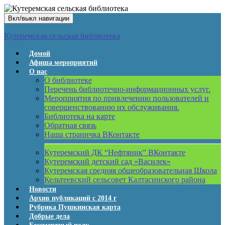
Вкл/выкл навигации
Кутеремская сельская библиотека
Домой
Афиша мероприятий
О нас
О библиотеке
Перечень библиотечно-информационных услуг.
Мероприятия по привлечению пользователей и
совершенствованию их обслуживания.
Библиотека на карте
Обратная связь
Наша страничка ВКонтакте
Кутеремский ДК “Нефтяник” ВКонтакте
Кутеремский детский сад «Василек»
Кутеремская средняя общеобразовательная Школа
Кельтеевский сельсовет Калтасинского района
Новости
Архив публикаций с 2014 г
Рубрика Пушкинская карта
Добрые дела