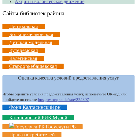
Акции и волонтерское движение
Сайты библиотек района
Центральная
Большекачаковская
Детская модельная
Кутеремская
Калегинская
Староорьебашевская
Оценка качества условий предоставления услуг
Чтобы оценить условия предо-ставления услуг, используйте QR-код или
пройдите по ссылке
bus.gov.ru/qrcode/rate/225397
Фонд Калтасинский рн
Калтасинский РИК Музей
Госуслуги РБ
Права потребителей