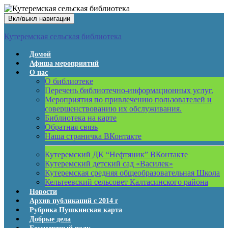
Вкл/выкл навигации
Кутеремская сельская библиотека
Домой
Афиша мероприятий
О нас
О библиотеке
Перечень библиотечно-информационных услуг.
Мероприятия по привлечению пользователей и
совершенствованию их обслуживания.
Библиотека на карте
Обратная связь
Наша страничка ВКонтакте
Кутеремский ДК “Нефтяник” ВКонтакте
Кутеремский детский сад «Василек»
Кутеремская средняя общеобразовательная Школа
Кельтеевский сельсовет Калтасинского района
Новости
Архив публикаций с 2014 г
Рубрика Пушкинская карта
Добрые дела