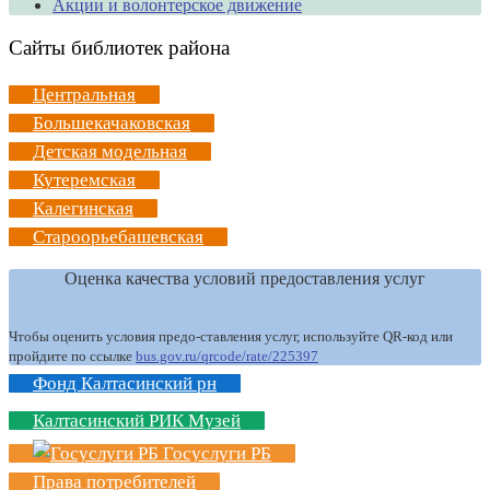
Акции и волонтерское движение
Сайты библиотек района
Центральная
Большекачаковская
Детская модельная
Кутеремская
Калегинская
Староорьебашевская
Оценка качества условий предоставления услуг
Чтобы оценить условия предо-ставления услуг, используйте QR-код или
пройдите по ссылке
bus.gov.ru/qrcode/rate/225397
Фонд Калтасинский рн
Калтасинский РИК Музей
Госуслуги РБ
Права потребителей