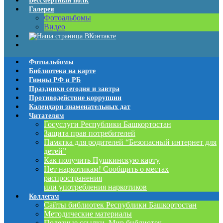
Бессмертный полк
Галерея
Фотоальбомы
Видео
Фотоальбомы
Библиотека на карте
Гимны РФ и РБ
Праздники сегодня и завтра
Противодействие коррупции
Календари знаменательных дат
Читателям
Госуслуги Республики Башкортостан
Защита прав потребителей
Памятка для родителей “Безопасный интернет для
детей”
Как получить Пушкинскую карту
Нет наркотикам! Сообщить о местах
распространения
или употребления наркотиков
Коллегам
Сайты библиотек Республики Башкортостан
Методические материалы
Полезные ссылки. Мир библиотек