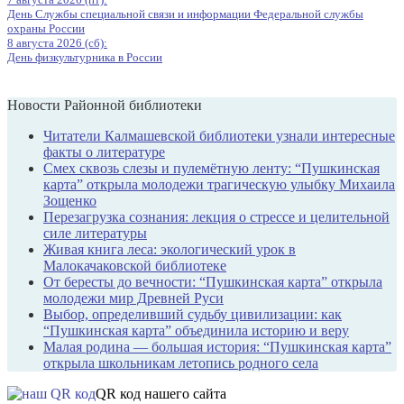
День Службы специальной связи и информации Федеральной службы
охраны России
8 августа 2026 (сб):
День физкультурника в России
Новости Районной библиотеки
Читатели Калмашевской библиотеки узнали интересные
факты о литературе
Смех сквозь слезы и пулемётную ленту: “Пушкинская
карта” открыла молодежи трагическую улыбку Михаила
Зощенко
Перезагрузка сознания: лекция о стрессе и целительной
силе литературы
Живая книга леса: экологический урок в
Малокачаковской библиотеке
От бересты до вечности: “Пушкинская карта” открыла
молодежи мир Древней Руси
Выбор, определивший судьбу цивилизации: как
“Пушкинская карта” объединила историю и веру
Малая родина — большая история: “Пушкинская карта”
открыла школьникам летопись родного села
QR код нашего сайта