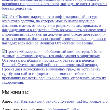
Мы ждем вас
Адрес:
РБ, Калтасинский район, с.Кутерем, ул.Нефтяников д.6
Адрес электронной почты:
klt.kuterem@mail.ru