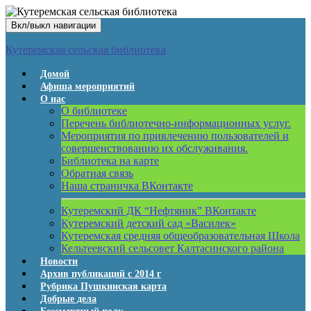
Вкл/выкл навигации
Кутеремская сельская библиотека
Домой
Афиша мероприятий
О нас
О библиотеке
Перечень библиотечно-информационных услуг.
Мероприятия по привлечению пользователей и
совершенствованию их обслуживания.
Библиотека на карте
Обратная связь
Наша страничка ВКонтакте
Кутеремский ДК “Нефтяник” ВКонтакте
Кутеремский детский сад «Василек»
Кутеремская средняя общеобразовательная Школа
Кельтеевский сельсовет Калтасинского района
Новости
Архив публикаций с 2014 г
Рубрика Пушкинская карта
Добрые дела