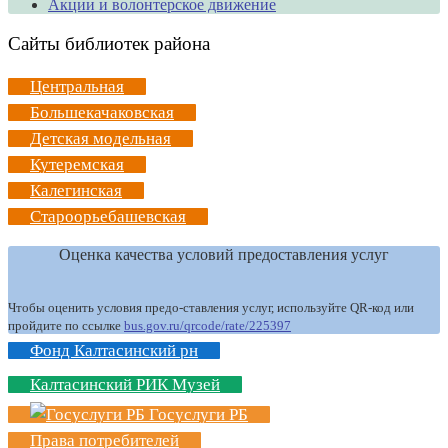
Акции и волонтерское движение
Сайты библиотек района
Центральная
Большекачаковская
Детская модельная
Кутеремская
Калегинская
Староорьебашевская
Оценка качества условий предоставления услуг
Чтобы оценить условия предо-ставления услуг, используйте QR-код или
пройдите по ссылке
bus.gov.ru/qrcode/rate/225397
Фонд Калтасинский рн
Калтасинский РИК Музей
Госуслуги РБ
Права потребителей