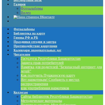
Бессмертный полк
Галерея
Фотоальбомы
Видео
Фотоальбомы
Библиотека на карте
Гимны РФ и РБ
Праздники сегодня и завтра
Противодействие коррупции
Календари знаменательных дат
Читателям
Госуслуги Республики Башкортостан
Защита прав потребителей
Памятка для родителей “Безопасный интернет для
детей”
Как получить Пушкинскую карту
Нет наркотикам! Сообщить о местах
распространения
или употребления наркотиков
Коллегам
Сайты библиотек Республики Башкортостан
Методические материалы
Полезные ссылки. Мир библиотек