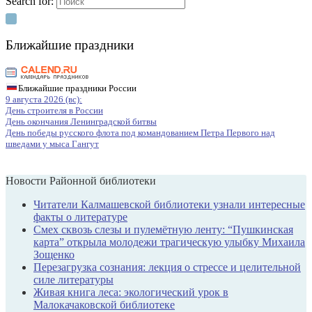
Search for:
Ближайшие праздники
Ближайшие праздники России
9 августа 2026 (вс):
День строителя в России
День окончания Ленинградской битвы
День победы русского флота под командованием Петра Первого над
шведами у мыса Гангут
Новости Районной библиотеки
Читатели Калмашевской библиотеки узнали интересные
факты о литературе
Смех сквозь слезы и пулемётную ленту: “Пушкинская
карта” открыла молодежи трагическую улыбку Михаила
Зощенко
Перезагрузка сознания: лекция о стрессе и целительной
силе литературы
Живая книга леса: экологический урок в
Малокачаковской библиотеке