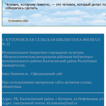
© КУТЕРЕМСКАЯ СЕЛЬСКАЯ БИБЛИОТЕКА-ФИЛИАЛ
№ 22
Муниципальное бюджетное учреждение культуры
«Межпоселенческая центральная районная библиотека»
муниципального района Калтасинский район Республики
Башкортостан.
https://kuterem.ru - Официальный сайт
При использовании материалов сайта активная ссылка
обязательна.
Адрес: РБ, Калтасинский район, с.Кутерем, ул.Нефтяников д.6
Адрес электронной почты: klt.kuterem@mail.ru