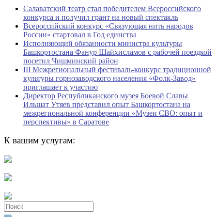
Салаватский театр стал победителем Всероссийского
конкурса и получил грант на новый спектакль
Всероссийский конкурс «Связующая нить народов
России» стартовал в Год единства
Исполняющий обязанности министра культуры
Башкортостана Фанур Шайхисламов с рабочей поездкой
посетил Чишминский район
III Межрегиональный фестиваль-конкурс традиционной
культуры горнозаводского населения «Фолк-Завод»
приглашает к участию
Директор Республиканского музея Боевой Славы
Ильшат Утяев представил опыт Башкортостана на
межрегиональной конференции «Музеи СВО: опыт и
перспективы» в Саратове
К вашим услугам:
Search
for: