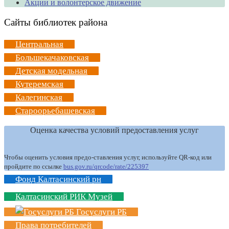
Акции и волонтерское движение
Сайты библиотек района
Центральная
Большекачаковская
Детская модельная
Кутеремская
Калегинская
Староорьебашевская
Оценка качества условий предоставления услуг
Чтобы оценить условия предо-ставления услуг, используйте QR-код или
пройдите по ссылке
bus.gov.ru/qrcode/rate/225397
Фонд Калтасинский рн
Калтасинский РИК Музей
Госуслуги РБ
Права потребителей