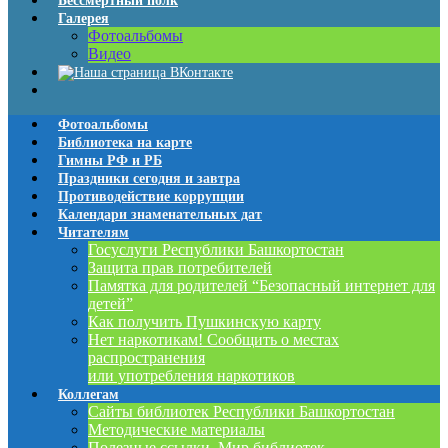
Бессмертный полк
Галерея
Фотоальбомы
Видео
Фотоальбомы
Библиотека на карте
Гимны РФ и РБ
Праздники сегодня и завтра
Противодействие коррупции
Календари знаменательных дат
Читателям
Госуслуги Республики Башкортостан
Защита прав потребителей
Памятка для родителей “Безопасный интернет для
детей”
Как получить Пушкинскую карту
Нет наркотикам! Сообщить о местах
распространения
или употребления наркотиков
Коллегам
Сайты библиотек Республики Башкортостан
Методические материалы
Полезные ссылки. Мир библиотек