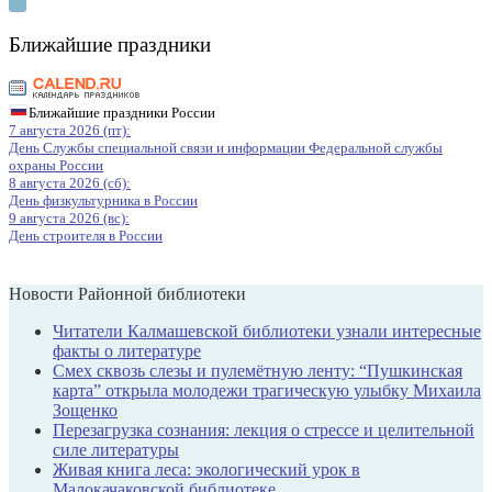
Ближайшие праздники
Ближайшие праздники России
7 августа 2026 (пт):
День Службы специальной связи и информации Федеральной службы
охраны России
8 августа 2026 (сб):
День физкультурника в России
9 августа 2026 (вс):
День строителя в России
Новости Районной библиотеки
Читатели Калмашевской библиотеки узнали интересные
факты о литературе
Смех сквозь слезы и пулемётную ленту: “Пушкинская
карта” открыла молодежи трагическую улыбку Михаила
Зощенко
Перезагрузка сознания: лекция о стрессе и целительной
силе литературы
Живая книга леса: экологический урок в
Малокачаковской библиотеке