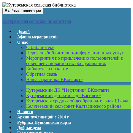
Вкл/выкл навигации
Кутеремская сельская библиотека
Домой
Афиша мероприятий
О нас
О библиотеке
Перечень библиотечно-информационных услуг.
Мероприятия по привлечению пользователей и
совершенствованию их обслуживания.
Библиотека на карте
Обратная связь
Наша страничка ВКонтакте
Кутеремский ДК “Нефтяник” ВКонтакте
Кутеремский детский сад «Василек»
Кутеремская средняя общеобразовательная Школа
Кельтеевский сельсовет Калтасинского района
Новости
Архив публикаций с 2014 г
Рубрика Пушкинская карта
Добрые дела