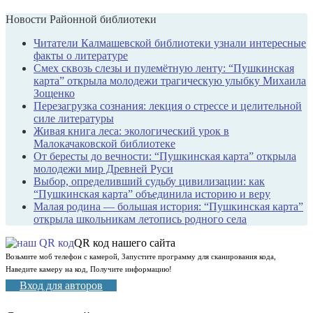
Новости Районной библиотеки
Читатели Калмашевской библиотеки узнали интересные
факты о литературе
Смех сквозь слезы и пулемётную ленту: “Пушкинская
карта” открыла молодежи трагическую улыбку Михаила
Зощенко
Перезагрузка сознания: лекция о стрессе и целительной
силе литературы
Живая книга леса: экологический урок в
Малокачаковской библиотеке
От бересты до вечности: “Пушкинская карта” открыла
молодежи мир Древней Руси
Выбор, определивший судьбу цивилизации: как
“Пушкинская карта” объединила историю и веру
Малая родина — большая история: “Пушкинская карта”
открыла школьникам летопись родного села
QR код нашего сайта
Возьмите моб телефон с камерой, Запустите программу для сканирования кода,
Наведите камеру на код, Получите информацию!
Вход для авторов