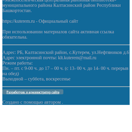
муниципального района Калтасинский район Республики
Башкортостан.
https://kuterem.ru - Официальный сайт
При использовании материалов сайта активная ссылка
обязательна.
Адрес: РБ, Калтасинский район, с.Кутерем, ул.Нефтяников д.6
Адрес электронной почты: klt.kuterem@mail.ru
Режим работы:
Пн. – пт. с 9-00 ч. до 17 – 00 ч. (с 13- 00 ч. до 14- 00 ч. перерыв
на обед)
Выходной – суббота, воскресенье
Разработчик и администратор сайта
Создано с помощью
автором
.