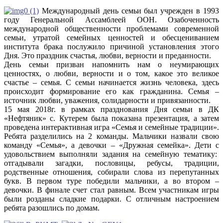
Международный день семьи был учрежден в 1993
году Генеральной Ассамблеей ООН. Озабоченность
международной общественности проблемами современной
семьи, утратой семейных ценностей и обесцениванием
института брака послужило причиной установления этого
Дня. Это праздник счастья, любви, верности и преданности.
День семьи призван напомнить нам о неумирающих
ценностях, о любви, верности и о том, какое это великое
счастье – семья. С семьи начинается жизнь человека, здесь
происходит формирование его как гражданина. Семья –
источник любви, уважения, солидарности и привязанности.
15 мая 2018г. в рамках празднования Дня семьи в ДК
«Нефтяник» с. Кутерем была показана презентация, а затем
проведена интерактивная игра «Семья и семейные традиции».
Ребята разделились на 2 команды. Мальчики назвали свою
команду «Семья», а девочки – «Дружная семейка». Дети с
удовольствием выполняли задания на семейную тематику:
отгадывали загадки, пословицы, ребусы, традиции,
родственные отношения, собирали слова из перепутанных
букв. В первом туре победили мальчики, а во втором –
девочки. В финале счет стал равным. Всем участникам игры
были розданы сладкие подарки. С отличным настроением
ребята разошлись по домам.