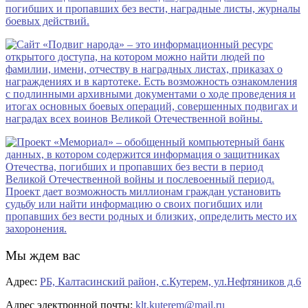
Мы ждем вас
Адрес:
РБ, Калтасинский район, с.Кутерем, ул.Нефтяников д.6
Адрес электронной почты:
klt.kuterem@mail.ru