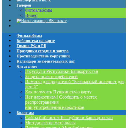
Бессмертный полк
Галерея
Фотоальбомы
Видео
Фотоальбомы
Библиотека на карте
Гимны РФ и РБ
Праздники сегодня и завтра
Противодействие коррупции
Календари знаменательных дат
Читателям
Госуслуги Республики Башкортостан
Защита прав потребителей
Памятка для родителей “Безопасный интернет для
детей”
Как получить Пушкинскую карту
Нет наркотикам! Сообщить о местах
распространения
или употребления наркотиков
Коллегам
Сайты библиотек Республики Башкортостан
Методические материалы
Полезные ссылки. Мир библиотек