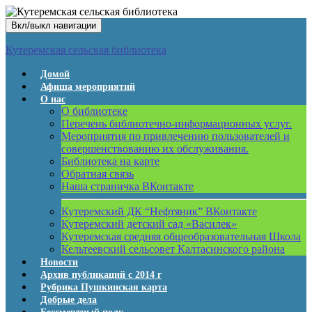
Вкл/выкл навигации
Кутеремская сельская библиотека
Домой
Афиша мероприятий
О нас
О библиотеке
Перечень библиотечно-информационных услуг.
Мероприятия по привлечению пользователей и
совершенствованию их обслуживания.
Библиотека на карте
Обратная связь
Наша страничка ВКонтакте
Кутеремский ДК “Нефтяник” ВКонтакте
Кутеремский детский сад «Василек»
Кутеремская средняя общеобразовательная Школа
Кельтеевский сельсовет Калтасинского района
Новости
Архив публикаций с 2014 г
Рубрика Пушкинская карта
Добрые дела