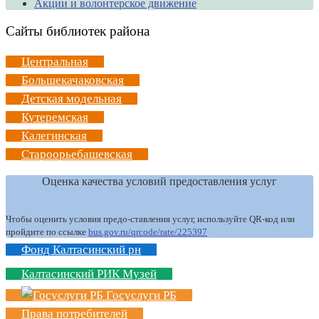
Акции и волонтерское движение
Сайты библиотек района
Центральная
Большекачаковская
Детская модельная
Кутеремская
Калегинская
Староорьебашевская
Оценка качества условий предоставления услуг
Чтобы оценить условия предо-ставления услуг, используйте QR-код или
пройдите по ссылке
bus.gov.ru/qrcode/rate/225397
Фонд Калтасинский рн
Калтасинский РИК Музей
Госуслуги РБ
Права потребителей