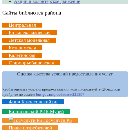
Акции и волонтерское движение
Сайты библиотек района
Центральная
Большекачаковская
Детская модельная
Кутеремская
Калегинская
Староорьебашевская
Оценка качества условий предоставления услуг
Чтобы оценить условия предо-ставления услуг, используйте QR-код или
пройдите по ссылке
bus.gov.ru/qrcode/rate/225397
Фонд Калтасинский рн
Калтасинский РИК Музей
Госуслуги РБ
Права потребителей