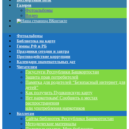
Бессмертный полк
Галерея
Фотоальбомы
Видео
Фотоальбомы
Библиотека на карте
Гимны РФ и РБ
Праздники сегодня и завтра
Противодействие коррупции
Календари знаменательных дат
Читателям
Госуслуги Республики Башкортостан
Защита прав потребителей
Памятка для родителей “Безопасный интернет для
детей”
Как получить Пушкинскую карту
Нет наркотикам! Сообщить о местах
распространения
или употребления наркотиков
Коллегам
Сайты библиотек Республики Башкортостан
Методические материалы
Полезные ссылки. Мир библиотек