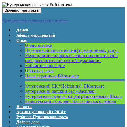
Вкл/выкл навигации
Кутеремская сельская библиотека
Домой
Афиша мероприятий
О нас
О библиотеке
Перечень библиотечно-информационных услуг.
Мероприятия по привлечению пользователей и
совершенствованию их обслуживания.
Библиотека на карте
Обратная связь
Наша страничка ВКонтакте
Кутеремский ДК “Нефтяник” ВКонтакте
Кутеремский детский сад «Василек»
Кутеремская средняя общеобразовательная Школа
Кельтеевский сельсовет Калтасинского района
Новости
Архив публикаций с 2014 г
Рубрика Пушкинская карта
Добрые дела