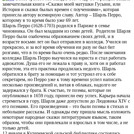
замечательная книга «Сказки моей матушки Гусыни, или
История и сказки былых времен с поучениями», которая
принесла автору всемирную славу. Автор – Шарль Перро,
которому в то время было уже 69 лет.
Шарль Перро (1628-1703) родился в Париже в семье
чиновника. Он был младшим из семи детей. Родители Шарля
Перро были озабочены образованием своих детей, и в
возрасте восьми лет он был отправлен в колледж. Учился он
прекрасно, и за всё время обучения ни разу не был бит
розгами, что в то время было очень редко. После окончания
колледжа Шарль Перро выучился на юриста и стал работать
адвокатом. Душа его не лежала к праву и, хотя он и работал
юристом, эта его практика продлилась недолго. Шарль
обратился к брату за помощью и тот устроил его к себе
секретарем, но Перро уже к тому времени успел написать
несколько произведений и, витая в облаках, надолго не
задержался у брата. К счастью, те поэмы, которые он
опубликовал в 1659 году, принесли ему успех. Карьера начала
стремиться в гору, Шарля даже допустили до Людовика XIV с
его поэмами. Его произведения – это были поэмы в стихах и
небольшие рассказы. И однажды ему пришла мысль изложить
некоторые народные сказки литературным языком, таким
образом, чтобы они привлекали и взрослых в том числе, а не
только детей.
12 января в Кутеремской сельской библиотеке состоялась