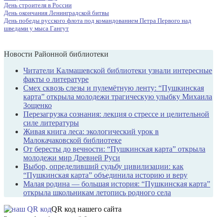
День строителя в России
День окончания Ленинградской битвы
День победы русского флота под командованием Петра Первого над
шведами у мыса Гангут
Новости Районной библиотеки
Читатели Калмашевской библиотеки узнали интересные
факты о литературе
Смех сквозь слезы и пулемётную ленту: “Пушкинская
карта” открыла молодежи трагическую улыбку Михаила
Зощенко
Перезагрузка сознания: лекция о стрессе и целительной
силе литературы
Живая книга леса: экологический урок в
Малокачаковской библиотеке
От бересты до вечности: “Пушкинская карта” открыла
молодежи мир Древней Руси
Выбор, определивший судьбу цивилизации: как
“Пушкинская карта” объединила историю и веру
Малая родина — большая история: “Пушкинская карта”
открыла школьникам летопись родного села
QR код нашего сайта