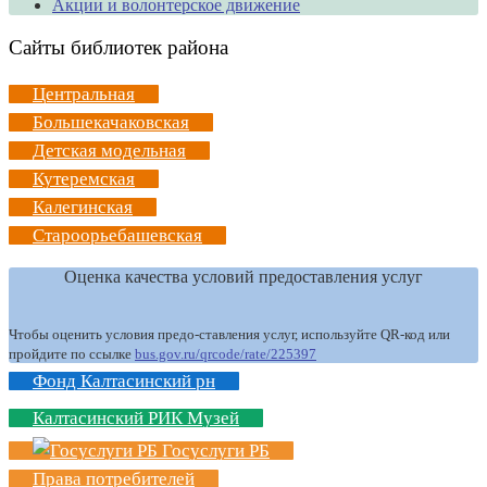
Акции и волонтерское движение
Сайты библиотек района
Центральная
Большекачаковская
Детская модельная
Кутеремская
Калегинская
Староорьебашевская
Оценка качества условий предоставления услуг
Чтобы оценить условия предо-ставления услуг, используйте QR-код или
пройдите по ссылке
bus.gov.ru/qrcode/rate/225397
Фонд Калтасинский рн
Калтасинский РИК Музей
Госуслуги РБ
Права потребителей