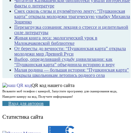
Читатели Калмашевской библиотеки узнали интересные
факты о литературе
Смех сквозь слезы и пулемётную ленту: “Пушкинская
карта” открыла молодежи трагическую улыбку Михаила
Зощенко
Перезагрузка сознания: лекция о стрессе и целительной
силе литературы
Живая книга леса: экологический урок в
Малокачаковской библиотеке
От бересты до вечности: “Пушкинская карта” открыла
молодежи мир Древней Руси
Выбор, определивший судьбу цивилизации: как
“Пушкинская карта” объединила историю и веру
Малая родина — большая история: “Пушкинская карта”
открыла школьникам летопись родного села
QR код нашего сайта
Возьмите моб телефон с камерой, Запустите программу для сканирования кода,
Наведите камеру на код, Получите информацию!
Вход для авторов
Статистика сайта