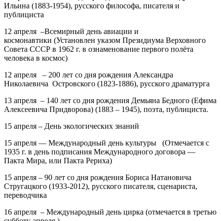
Ильина
(1883-1954), русского философа, писателя и
публициста
12 апреля –Всемирный день авиации и
космонавтики
(Установлен указом Президиума Верховного
Совета СССР в 1962 г. в ознаменование первого полёта
человека в космос)
12 апреля – 200 лет
со дня рождения
Александра
Николаевича Островского
(1823-1886), русского драматурга
13 апреля – 140 лет
со дня рождения
Демьяна Бедного
(Ефима
Алексеевича Придворова) (1883 – 1945), поэта, публициста.
15 апреля – День экологических знаний
15 апреля — Международный день культуры (Отмечается с
1935 г. в день подписания Международного договора —
Пакта Мира, или Пакта Рериха)
15 апреля –
90 лет
со дня рождения Бориса
Натановича
Стругацкого
(1933-2012), русского писателя, сценариста,
переводчика
16 апреля – Международный день цирка
(отмечается в третью
субботу апреля )