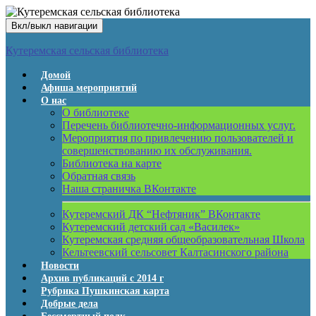
Вкл/выкл навигации
Кутеремская сельская библиотека
Домой
Афиша мероприятий
О нас
О библиотеке
Перечень библиотечно-информационных услуг.
Мероприятия по привлечению пользователей и
совершенствованию их обслуживания.
Библиотека на карте
Обратная связь
Наша страничка ВКонтакте
Кутеремский ДК “Нефтяник” ВКонтакте
Кутеремский детский сад «Василек»
Кутеремская средняя общеобразовательная Школа
Кельтеевский сельсовет Калтасинского района
Новости
Архив публикаций с 2014 г
Рубрика Пушкинская карта
Добрые дела