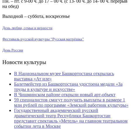
Пн. – пт. с 9-00 ч. до 17 – 00 ч. (с 13- 00 ч. до 14- 00 ч. перерыв
на обед)
Выходной – суббота, воскресенье
День любви, семьи и верности
Фестиваль русской культуры “Русская матрёшка”
День России
Новости культуры
В Национальном музее Башкортостана открылась
выставка «Ат иле»
Балетмейстер из Башкортостана удостоена медали «За
труды в культуре и искусстве»
В Чишминском районе открыли новый арт-объект
59 специалистов смогут получить выплаты в размере 1
млн рублей по программе «Земский работник культуры»
Государственный академический русский
драматический театр Республики Башкортостан
представит спектакль «Метель» на главном театральном
событии лета в Москве