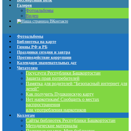
Бессмертный полк
Галерея
Фотоальбомы
Видео
Фотоальбомы
Библиотека на карте
Гимны РФ и РБ
Праздники сегодня и завтра
Противодействие коррупции
Календари знаменательных дат
Читателям
Госуслуги Республики Башкортостан
Защита прав потребителей
Памятка для родителей “Безопасный интернет для
детей”
Как получить Пушкинскую карту
Нет наркотикам! Сообщить о местах
распространения
или употребления наркотиков
Коллегам
Сайты библиотек Республики Башкортостан
Методические материалы
Полезные ссылки. Мир библиотек