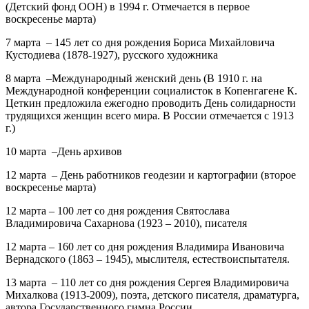
(Детский фонд ООН) в 1994 г. Отмечается в первое
воскресенье марта)
7 марта – 145 лет
со дня рождения
Бориса Михайловича
Кустодиева
(1878-1927), русского художника
8 марта –Международный женский день
(В 1910 г. на
Международной конференции социалисток в Копенгагене К.
Цеткин предложила ежегодно проводить День солидарности
трудящихся женщин всего мира. В России отмечается с 1913
г.)
10 марта –День архивов
12 марта – День работников геодезии и картографии
(второе
воскресенье марта)
12 марта – 100 лет
со дня рождения
Святослава
Владимировича Сахарнова
(1923 – 2010), писателя
12 марта – 160 лет
со дня рождения
Владимира Ивановича
Вернадского
(1863 – 1945), мыслителя, естествоиспытателя.
13 марта – 110 лет
со дня рождения
Сергея Владимировича
Михалкова
(1913-2009), поэта, детского писателя, драматурга,
автора Государственного гимна России