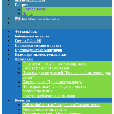
Бессмертный полк
Галерея
Фотоальбомы
Видео
Фотоальбомы
Библиотека на карте
Гимны РФ и РБ
Праздники сегодня и завтра
Противодействие коррупции
Календари знаменательных дат
Читателям
Госуслуги Республики Башкортостан
Защита прав потребителей
Памятка для родителей “Безопасный интернет для
детей”
Как получить Пушкинскую карту
Нет наркотикам! Сообщить о местах
распространения
или употребления наркотиков
Коллегам
Сайты библиотек Республики Башкортостан
Методические материалы
Полезные ссылки. Мир библиотек