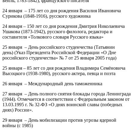
Бейль, 1783-1842), французского писателя
24 января
–
175 лет
со дня рождения
Василия Ивановича
Сурикова
(1848-1916), русского художника
24 января
–
150 лет
со дня рождения
Дмитрия Николаевича
Ушакова
(1873-1942), русского филолога, редактора и
составителя «Толкового словаря Русского языка»
25 января
–
День российского студенчества (Татьянин
день)
(Указ Президента Российской Федерации «О Дне
российского студенчества» № 7 от 25 января 2005 года)
25 января
–
85 лет
со дня рождения
Владимира Семёновича
Высоцкого
(1938-1980), русского актера, певца и поэта
26 января – Международный день таможенника
27 января – День полного снятия блокады города Ленинграда
(1944).
Отмечается в соответствии с Федеральным законом от
13.03.1995 г. № 32-ФЗ «О днях воинской славы (победных
днях) России».
29 января – День мобилизации против угрозы ядерной
войны
(с 1985)