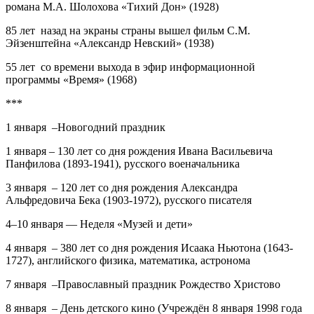
романа М.А. Шолохова «Тихий Дон» (1928)
85 лет назад на экраны страны вышел фильм С.М.
Эйзенштейна «Александр Невский» (1938)
55 лет со времени выхода в эфир информационной
программы «Время» (1968)
***
1 января –Новогодний праздник
1 января –
130 лет
со дня рождения Ивана Васильевича
Панфилова (1893-1941), русского военачальника
3 января –
120 лет
со дня рождения Александра
Альфредовича Бека (1903-1972), русского писателя
4–10 января — Неделя «Музей и дети»
4 января
–
380 лет
со дня рождения
Исаака Ньютона
(1643-
1727), английского физика, математика, астронома
7 января –Православный праздник Рождество Христово
8 января
–
День детского кино
(Учреждён 8 января 1998 года