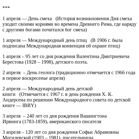
***
1 апреля — День смеха (История возникновения Дня смеха
уходит своими корнями во времена Древнего Рима, где наряду
с другими богами почитался бог смеха)
1 апреля — Международный день птиц (В 1906 г. была
подписана Международная конвенция об охране птиц)
1 апреля –
95 лет
со дня рождения
Валентина Дмитриевича
Берестова
(1928 – 1998), детского поэта.
2 апреля – День геолога
(традиционно отмечается с 1966 года
в первое воскресенье апреля)
2 апреля — Международный день детской
книги (Отмечается с 1967 г. в день рождения Х. К.
Андерсена по решению Международного совета по детской
книге — IBBY)
3 апреля – 240 лет
со дня рождения
Вашингтона
Ирвинга
(1783-1859), американского писателя
3 апреля – 120 лет
со дня рождения
Софьи Абрамовны
Могилевской
(1903 – 1981), писательницы