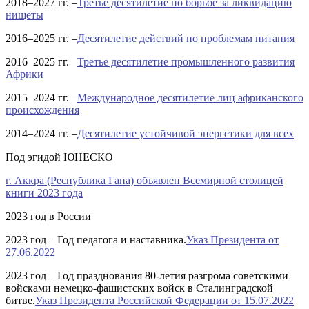
2018–2027 гг.
–
Третье десятилетие по борьбе за ликвидацию
нищеты
2016–2025 гг.
–
Десятилетие действий по проблемам питания
2016–2025 гг.
–
Третье десятилетие промышленного развития
Африки
2015–2024 гг.
–
Международное десятилетие лиц африканского
происхождения
2014–2024 гг.
–
Десятилетие устойчивой энергетики для всех
Под эгидой ЮНЕСКО
г. Аккра (Республика Гана) объявлен Всемирной столицей
книги 2023 года
2023 год в России
2023 год –
Год педагога и наставника.
Указ Президента от
27.06.2022
2023 год –
Год празднования 80-летия разгрома советскими
войсками немецко-фашистских войск в Сталинградской
битве.
Указ Президента Российской Федерации от 15.07.2022