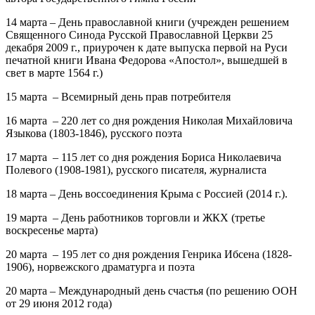
14 марта – День православной книги
(учрежден решением
Священного Синода Русской Православной Церкви 25
декабря 2009 г., приурочен к дате выпуска первой на Руси
печатной книги Ивана Федорова «Апостол», вышедшей в
свет в марте 1564 г.)
15 марта – Всемирный день прав потребителя
16 марта – 220 лет
со дня рождения
Николая Михайловича
Языкова
(1803-1846), русского поэта
17 марта – 115 лет
со дня рождения
Бориса Николаевича
Полевого
(1908-1981), русского писателя, журналиста
18 марта – День воссоединения Крыма с Россией
(2014 г.).
19 марта – День работников торговли и ЖКХ
(третье
воскресенье марта)
20 марта – 195 лет
со дня рождения
Генрика Ибсена
(1828-
1906), норвежского драматурга и поэта
20 марта – Международный день счастья
(по решению ООН
от 29 июня 2012 года)