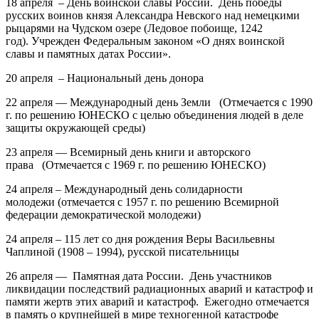
18 апреля – День воинской славы России. День победы
русских воинов князя Александра Невского над немецкими
рыцарями на Чудском озере (Ледовое побоище, 1242
год). Учрежден Федеральным законом «О днях воинской
славы и памятных датах России».
20 апреля – Национальный день донора
22 апреля — Международный день Земли (Отмечается с 1990
г. по решению ЮНЕСКО с целью объединения людей в деле
защиты окружающей среды)
23 апреля — Всемирный день книги и авторского
права (Отмечается с 1969 г. по решению ЮНЕСКО)
24 апреля – Международный день солидарности
молодежи
(отмечается с 1957 г. по решению Всемирной
федерации демократической молодежи)
24 апреля
–
115 лет
со дня рождения
Веры Васильевны
Чаплиной
(1908 – 1994), русской писательницы
26 апреля — Памятная дата России. День участников
ликвидации последствий радиационных аварий и катастроф и
памяти жертв этих аварий и катастроф. Ежегодно отмечается
в память о крупнейшей в мире техногенной катастрофе