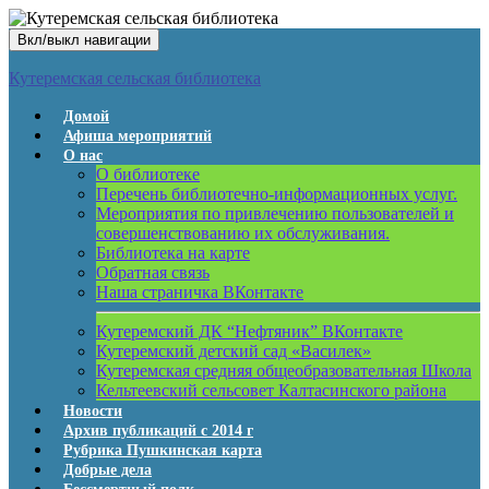
Вкл/выкл навигации
Кутеремская сельская библиотека
Домой
Афиша мероприятий
О нас
О библиотеке
Перечень библиотечно-информационных услуг.
Мероприятия по привлечению пользователей и
совершенствованию их обслуживания.
Библиотека на карте
Обратная связь
Наша страничка ВКонтакте
Кутеремский ДК “Нефтяник” ВКонтакте
Кутеремский детский сад «Василек»
Кутеремская средняя общеобразовательная Школа
Кельтеевский сельсовет Калтасинского района
Новости
Архив публикаций с 2014 г
Рубрика Пушкинская карта
Добрые дела