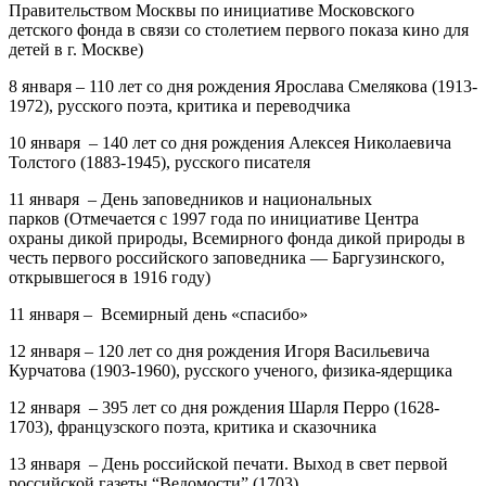
Правительством Москвы по инициативе Московского
детского фонда в связи со столетием первого показа кино для
детей в г. Москве)
8 января
–
110 лет
со дня рождения
Ярослава Смелякова
(1913-
1972), русского поэта, критика и переводчика
10 января
–
140
лет со дня рождения
Алексея Николаевича
Толстого
(1883-1945), русского писателя
11 января
–
День заповедников и национальных
парков
(Отмечается с 1997 года по инициативе Центра
охраны дикой природы, Всемирного фонда дикой природы в
честь первого российского заповедника — Баргузинского,
открывшегося в 1916 году)
11 января – Всемирный день «спасибо»
12 января
–
120 лет
со дня рождения
Игоря Васильевича
Курчатова
(1903-1960), русского ученого, физика-ядерщика
12 января
–
395 лет
со дня рождения
Шарля Перро
(1628-
1703), французского поэта, критика и сказочника
13 января
–
День российской печати
. Выход в свет первой
российской газеты “Ведомости” (1703)