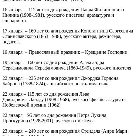
16 января
–
115 лет
со дня рождения
Павла Филипповича
Нилина
(1908-1981), русского писателя, драматурга и
сценариста
17 января
–
160 лет
со дня рождения
Константина Сергеевича
Станиславского
(1863-1938), русского актера, режиссера,
педагога
19 января – Православный праздник – Крещение Господне
19 января
–
160 лет
со дня рождения
Александра
Серафимовича Серафимовича
(1863-1949), русского писателя
22 января
–
235 лет
со дня рождения
Джорджа Гордона
Байрона
(1788-1824), английского поэта-романтика
22 января
–
115 лет
со дня рождения
Льва
Давидовича Ландау
(1908-1968), русского физика, лауреата
Нобелевской премии (1962)
22 января
–
95 лет
со дня рождения
Петра Лукича
Проскурина
(1928-2001), русского писателя
23 января
–
240 лет
со дня рождения
Стендаля
(Анри Мари