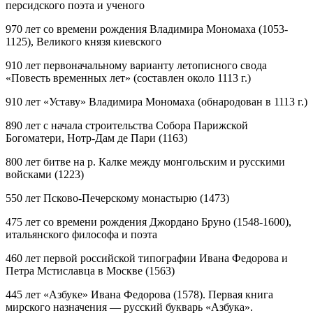
персидского поэта и ученого
970 лет
со времени рождения Владимира Мономаха (1053-
1125), Великого князя киевского
910 лет
первоначальному варианту летописного свода
«Повесть временных лет» (составлен около 1113 г.)
910 лет
«Уставу» Владимира Мономаха (обнародован в 1113 г.)
890 лет
с начала строительства Собора Парижской
Богоматери, Нотр-Дам де Пари (1163)
800 лет
битве на р. Калке между монгольским и русскими
войсками (1223)
550 лет
Псково-Печерскому монастырю (1473)
475 лет
со времени рождения Джордано Бруно (1548-1600),
итальянского философа и поэта
460 лет
первой российской типографии Ивана Федорова и
Петра Мстиславца в Москве (1563)
445 лет
«Азбуке» Ивана Федорова (1578). Первая книга
мирского назначения — русский букварь «Азбука».