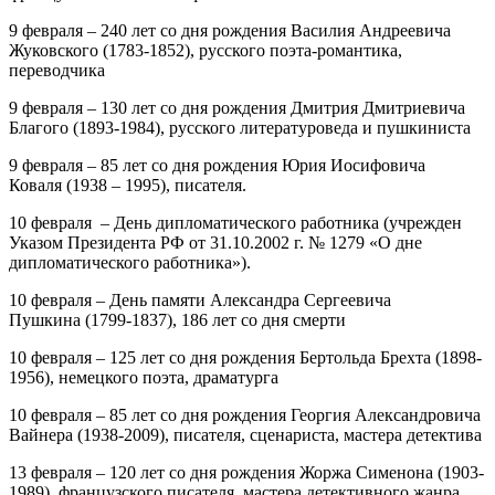
9 февраля – 240 лет
со дня рождения
Василия Андреевича
Жуковского
(1783-1852), русского поэта-романтика,
переводчика
9 февраля – 130 лет
со дня рождения
Дмитрия Дмитриевича
Благого
(1893-1984), русского литературоведа и пушкиниста
9 февраля – 85 лет
со дня рождения
Юрия Иосифовича
Коваля
(1938 – 1995), писателя.
10 февраля – День дипломатического работника
(учрежден
Указом Президента РФ от 31.10.2002 г. № 1279 «О дне
дипломатического работника»).
10 февраля – День памяти Александра Сергеевича
Пушкина
(1799-1837), 186 лет со дня смерти
10 февраля – 125 лет
со дня рождения
Бертольда Брехта
(1898-
1956), немецкого поэта, драматурга
10 февраля – 85 лет
со дня рождения
Георгия Александровича
Вайнера
(1938-2009), писателя, сценариста, мастера детектива
13 февраля – 120 лет
со дня рождения
Жоржа Сименона
(1903-
1989), французского писателя, мастера детективного жанра