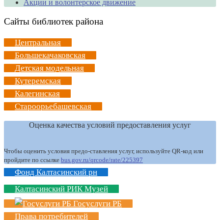
Акции и волонтерское движение
Сайты библиотек района
Центральная
Большекачаковская
Детская модельная
Кутеремская
Калегинская
Староорьебашевская
Оценка качества условий предоставления услуг
Чтобы оценить условия предо-ставления услуг, используйте QR-код или
пройдите по ссылке
bus.gov.ru/qrcode/rate/225397
Фонд Калтасинский рн
Калтасинский РИК Музей
Госуслуги РБ
Права потребителей