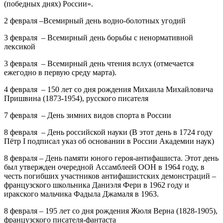
(победных днях) России».
2 февраля –Всемирный день водно-болотных угодий
3 февраля – Всемирный день борьбы с ненормативной
лексикой
3 февраля – Всемирный день чтения вслух
(отмечается
ежегодно в первую среду марта).
4 февраля – 150 лет
со дня рождения
Михаила Михайловича
Пришвина
(1873-1954), русского писателя
7 февраля – День зимних видов спорта в России
8 февраля – День российской науки
(В этот день в 1724 году
Пётр I подписал указ об основании в России Академии наук)
8 февраля – День памяти юного героя-антифашиста.
Этот день
был утвержден очередной Ассамблеей ООН в 1964 году, в
честь погибших участников антифашистских демонстраций –
французского школьника Даниэля Фери в 1962 году и
иракского мальчика Фадыла Джамаля в 1963.
8 февраля – 195 лет
со дня рождения
Жюля Верна
(1828-1905),
французского писателя-фантаста