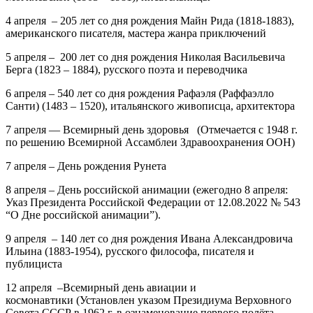
4 апреля – 205 лет
со дня рождения
Майн Рида
(1818-1883),
американского писателя, мастера жанра приключений
5 апреля – 200 лет
со дня рождения
Николая Васильевича
Берга
(1823 – 1884), русского поэта и переводчика
6 апреля – 540 лет
со дня рождения
Рафаэля
(Раффаэлло
Санти) (1483 – 1520), итальянского живописца, архитектора
7 апреля — Всемирный день здоровья (Отмечается с 1948 г.
по решению Всемирной Ассамблеи Здравоохранения ООН)
7 апреля – День рождения Рунета
8 апреля – День российской анимации
(ежегодно 8 апреля:
Указ Президента Российской Федерации от 12.08.2022 № 543
“О Дне российской анимации”).
9 апреля – 140 лет
со дня рождения
Ивана Александровича
Ильина
(1883-1954), русского философа, писателя и
публициста
12 апреля –Всемирный день авиации и
космонавтики
(Установлен указом Президиума Верховного
Совета СССР в 1962 г. в ознаменование первого полёта