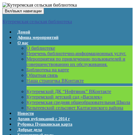
Вкл/выкл навигации
Кутеремская сельская библиотека
Домой
Афиша мероприятий
О нас
О библиотеке
Перечень библиотечно-информационных услуг.
Мероприятия по привлечению пользователей и
совершенствованию их обслуживания.
Библиотека на карте
Обратная связь
Наша страничка ВКонтакте
Кутеремский ДК “Нефтяник” ВКонтакте
Кутеремский детский сад «Василек»
Кутеремская средняя общеобразовательная Школа
Кельтеевский сельсовет Калтасинского района
Новости
Архив публикаций с 2014 г
Рубрика Пушкинская карта
Добрые дела