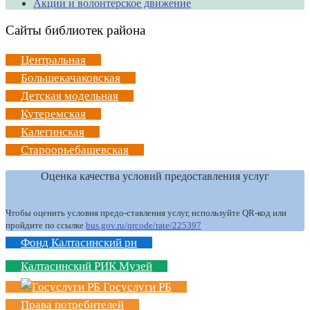
Акции и волонтерское движение
Сайты библиотек района
Центральная
Большекачаковская
Детская модельная
Кутеремская
Калегинская
Староорьебашевская
Оценка качества условий предоставления услуг
Чтобы оценить условия предо-ставления услуг, используйте QR-код или
пройдите по ссылке
bus.gov.ru/qrcode/rate/225397
Фонд Калтасинский рн
Калтасинский РИК Музей
Госуслуги РБ
Права потребителей