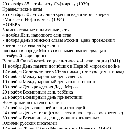
20 октября 85 лет Фариту Суфиярову (1939)
Краеведческие даты
26 октября 30 лет со дня открытия картинной галереи
«Мирас» г. Нефтекамска (1994)
НОЯБРЬ
Знаменательные и памятные даты
4 ноября День народного единства
7 ноября День воинской славы России. День проведения
военного парада на Красной
площади в городе Москва в ознаменование двадцать
четвёртой годовщины
Великой Октябрьской социалистической революции (1941)
11 ноября День памяти погибших в Первой мировой войне
12 ноября Синичкин день (День помощи зимующим птицам)
13 ноября Международный день слепых
16 ноября Международный день толерантности
18 ноября День рождения Деда Мороза
20 ноября Всемирный день ребёнка
21 ноября Всемирный день приветствий
Всемирный день телевидения
22 ноября День словарей и энциклопедий
24 ноября День матери (отмечается в последнее воскресенье)
30 ноября Всемирный день домашних животных
Юбилеи русских писателей
12 ноября 70 лет Юрию Михайловичу Полякову (1954)