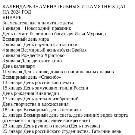
КАЛЕНДАРЬ ЗНАМЕНАТЕЛЬНЫХ И ПАМЯТНЫХ ДАТ
НА 2024 ГОД
ЯНВАРЬ
Знаменательные и памятные даты
1 января
Новогодний праздник
День памяти былинного богатыря Ильи Муромца
Всемирный день мира
2 января
День научной фантастики
4 января
Всемирный день азбуки Брайля
7 января Рождество Христово
8 января День детского кино
День календаря
11 января День заповедников и национальных парков
Всемирный день «Спасибо»
13 января День российской печати
15 января День зимующих птиц в России
День рождения Википедии
17 января День детских изобретений
День творчества и вдохновения
18 января Всемирный день снеговика
21 января Всемирный день снега, день зимних видов спорта
(отмечается в предпоследнее воскресенье)
23 января День ручного письма (День почерка)
25 января День российского студенчества. Татьянин день