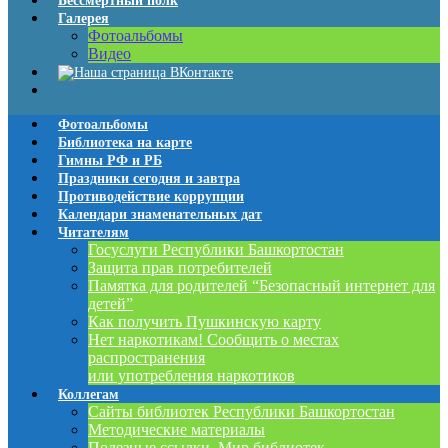
Бессмертный полк
Галерея
Фотоальбомы
Видео
Фотоальбомы
Библиотека на карте
Гимны РФ и РБ
Праздники сегодня и завтра
Противодействие коррупции
Календари знаменательных дат
Читателям
Госуслуги Республики Башкортостан
Защита прав потребителей
Памятка для родителей “Безопасный интернет для
детей”
Как получить Пушкинскую карту
Нет наркотикам! Сообщить о местах
распространения
или употребления наркотиков
Коллегам
Сайты библиотек Республики Башкортостан
Методические материалы
Полезные ссылки. Мир библиотек