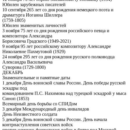
Юбилеи зарубежных писателей
10 сентября 265 лет со дня рождения немецкого поэта и
драматурга Иоганна Шиллера
(1759-1805)
Юбилеи знаменитых личностей
3 ноября 75 лет со дня рождения российского певца и
композитора Александра
Борисовича Градского (1949-2021)
9 ноября 95 лет российскому композитору Александре
Николаевне Пахмутовой (1929)
24 ноября 295 лет со дня рождения русского полководца
Александра Васильевича
Суворова (1729-1800)
ДЕКАБРЬ
Знаменательные и памятные даты
1 декабря День воинской славы России. День победы русской
эскадры под
командованием П.С. Нахимова над турецкой эскадрой у мыса
Синоп (1853)
Всемирный день борьбы со СПИДом
3 декабря Международный день инвалидов
День Неизвестного солдата
5 декабря День воинской славы России. День начала
контрнаступления советских войск
против немецко-фашистских войск в битве под Москвой