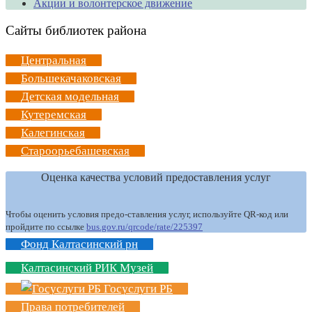
Акции и волонтерское движение
Сайты библиотек района
Центральная
Большекачаковская
Детская модельная
Кутеремская
Калегинская
Староорьебашевская
Оценка качества условий предоставления услуг
Чтобы оценить условия предо-ставления услуг, используйте QR-код или
пройдите по ссылке
bus.gov.ru/qrcode/rate/225397
Фонд Калтасинский рн
Калтасинский РИК Музей
Госуслуги РБ
Права потребителей