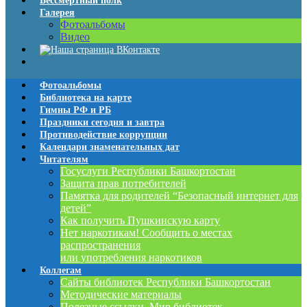
Бессмертный полк
Галерея
Фотоальбомы
Видео
Фотоальбомы
Библиотека на карте
Гимны РФ и РБ
Праздники сегодня и завтра
Противодействие коррупции
Календари знаменательных дат
Читателям
Госуслуги Республики Башкортостан
Защита прав потребителей
Памятка для родителей “Безопасный интернет для
детей”
Как получить Пушкинскую карту
Нет наркотикам! Сообщить о местах
распространения
или употребления наркотиков
Коллегам
Сайты библиотек Республики Башкортостан
Методические материалы
Полезные ссылки. Мир библиотек