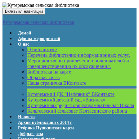
Вкл/выкл навигации
Кутеремская сельская библиотека
Домой
Афиша мероприятий
О нас
О библиотеке
Перечень библиотечно-информационных услуг.
Мероприятия по привлечению пользователей и
совершенствованию их обслуживания.
Библиотека на карте
Обратная связь
Наша страничка ВКонтакте
Кутеремский ДК “Нефтяник” ВКонтакте
Кутеремский детский сад «Василек»
Кутеремская средняя общеобразовательная Школа
Кельтеевский сельсовет Калтасинского района
Новости
Архив публикаций с 2014 г
Рубрика Пушкинская карта
Добрые дела