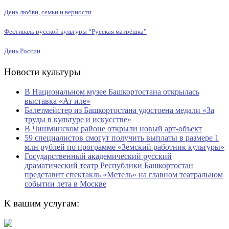
День любви, семьи и верности
Фестиваль русской культуры “Русская матрёшка”
День России
Новости культуры
В Национальном музее Башкортостана открылась
выставка «Ат иле»
Балетмейстер из Башкортостана удостоена медали «За
труды в культуре и искусстве»
В Чишминском районе открыли новый арт-объект
59 специалистов смогут получить выплаты в размере 1
млн рублей по программе «Земский работник культуры»
Государственный академический русский
драматический театр Республики Башкортостан
представит спектакль «Метель» на главном театральном
событии лета в Москве
К вашим услугам: