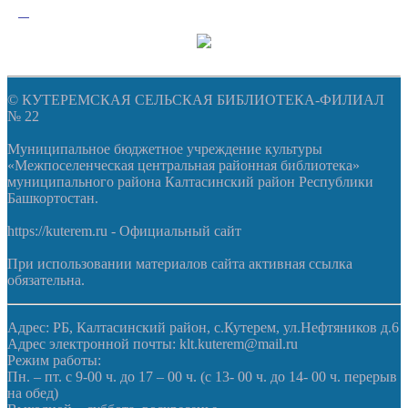
© КУТЕРЕМСКАЯ СЕЛЬСКАЯ БИБЛИОТЕКА-ФИЛИАЛ
№ 22
Муниципальное бюджетное учреждение культуры
«Межпоселенческая центральная районная библиотека»
муниципального района Калтасинский район Республики
Башкортостан.
https://kuterem.ru - Официальный сайт
При использовании материалов сайта активная ссылка
обязательна.
Адрес: РБ, Калтасинский район, с.Кутерем, ул.Нефтяников д.6
Адрес электронной почты: klt.kuterem@mail.ru
Режим работы:
Пн. – пт. с 9-00 ч. до 17 – 00 ч. (с 13- 00 ч. до 14- 00 ч. перерыв
на обед)