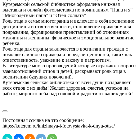
Кутеремской сельской библиотеке оформлена книжная
выставка и онлайн фотовыставка по номинациям “Папа и я”
“Многодетный папа” и “Отец солдата”
Роль отца в семье многогранна и включает в себя воспитание
дисциплины и ответственности, становление примером для
подражания, формирование представлений об отношениях
мужчины и женщины, физическое и эмоциональное развитие
ребенка.
Роль отца для страны заключается в воспитании граждан с
помощью личного примера и передачи ценностей, таких как
ответственность, уважение к закону и патриотизм.
В литературе много произведений которые отражают вопросы
взаимоотношений отцов и детей, раскрывают роль отца в
воспитании будущих поколений.
Кутеремская сельская библиотека от всей души поздравляет
всех отцов с их днём! Желает здоровья, счастья, успехов на
работе, мирного неба над головой и радости от ваших детей!
Постоянная ссылка на это сообщение:
https://kuterem.ru/knizhnaya-i-fotovystavka-k-dnyu-ottsa/