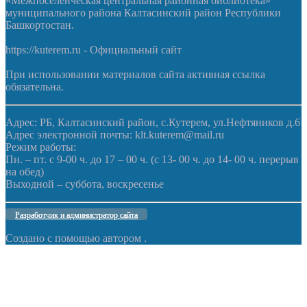
«Межпоселенческая центральная районная библиотека»
муниципального района Калтасинский район Республики
Башкортостан.
https://kuterem.ru - Официальный сайт
При использовании материалов сайта активная ссылка
обязательна.
Адрес: РБ, Калтасинский район, с.Кутерем, ул.Нефтяников д.6
Адрес электронной почты: klt.kuterem@mail.ru
Режим работы:
Пн. – пт. с 9-00 ч. до 17 – 00 ч. (с 13- 00 ч. до 14- 00 ч. перерыв
на обед)
Выходной – суббота, воскресенье
Разработчик и администратор сайта
Создано с помощью
автором
.