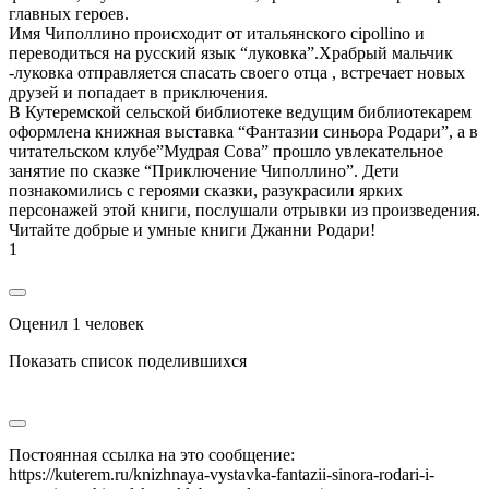
главных героев.
Имя Чиполлино происходит от итальянского cipollino и
переводиться на русский язык “луковка”.Храбрый мальчик
-луковка отправляется спасать своего отца , встречает новых
друзей и попадает в приключения.
В Кутеремской сельской библиотеке ведущим библиотекарем
оформлена книжная выставка “Фантазии синьора Родари”, а в
читательском клубе”Мудрая Сова” прошло увлекательное
занятие по сказке “Приключение Чиполлино”. Дети
познакомились с героями сказки, разукрасили ярких
персонажей этой книги, послушали отрывки из произведения.
Читайте добрые и умные книги Джанни Родари!
1
Оценил 1 человек
Показать список поделившихся
Постоянная ссылка на это сообщение:
https://kuterem.ru/knizhnaya-vystavka-fantazii-sinora-rodari-i-