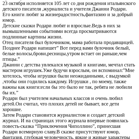
23 октября исполняется 105 лет со дня рождения итальянского
детского писателя ,журналиста и учителя Джанни Родари.
Его книги любят за жизнерадостность,фантазию и за добрый
юмор.
Детские сказки Родари любят и взрослые.Ведь в них за
вымышленными событиями всегда просматриваются
подлинные картины жизни.
Отец писателя был булочником, мама работала продавщицей.
Позднее Родари напишет” Вот перед вами булочник белый,
белые волосы,брови,ресницы,утром встает он раньше,чем
птицы.”
Джанни с детства увлекался музыкой и книгами, мечтал стать
мастером игрушек.Уже будучи взрослым, он вспоминал:”Мне
хотелось, чтобы игрушки были неожиданными, с выдумкой
,чтобы они годились каждому. Игрушки , по моему, также
важны как книги:если бы это было не так, ребята не любили
бы их.”
Родари был учителем начальных классов и очень любил
детей.Он считал, что плохих детей не бывает, все дети
хорошие.
Затем Родари становится журналистом и создает детский
журнал. И на страницах этого журнала впервые появилась
повесть-сказка “Приключения Чиполлино”, принесшая
Родари всемирную славу.В сказке присутствуют юмор,
фантазия, глубокая человечность, яркие и живые характеры