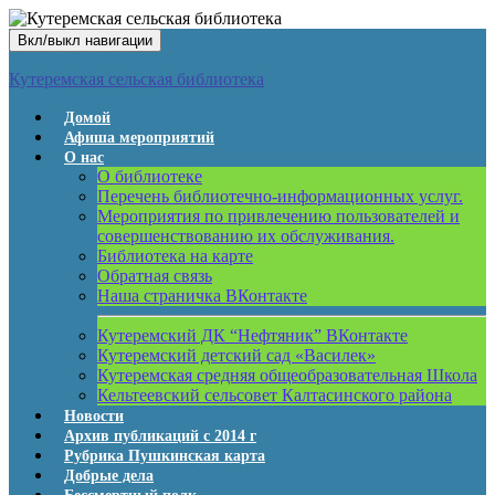
Вкл/выкл навигации
Кутеремская сельская библиотека
Домой
Афиша мероприятий
О нас
О библиотеке
Перечень библиотечно-информационных услуг.
Мероприятия по привлечению пользователей и
совершенствованию их обслуживания.
Библиотека на карте
Обратная связь
Наша страничка ВКонтакте
Кутеремский ДК “Нефтяник” ВКонтакте
Кутеремский детский сад «Василек»
Кутеремская средняя общеобразовательная Школа
Кельтеевский сельсовет Калтасинского района
Новости
Архив публикаций с 2014 г
Рубрика Пушкинская карта
Добрые дела