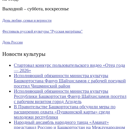
Выходной – суббота, воскресенье
День любви, семьи и верности
Фестиваль русской культуры “Русская матрёшка”
День России
Новости культуры
Стартовал конкурс пользовательского видео «Отец года
— 2026»
Исполняющий обязанности министра культуры
Башкортостана Фанур Шайхисламов с рабочей поездкой
посетил Чишминский район
Исполняющий обязанности министра культуры
Республики Башкортостан Фанур Шайхисламов посетил
с рабочим визитом город Агидель
В Правительстве Башкортостана обсудили меры по
расширению охвата «Пушкинской карты» среди
молодежи республики
Народный ансамбль народного танца «Аманат»
представил Россию и Башкортостан на Международном