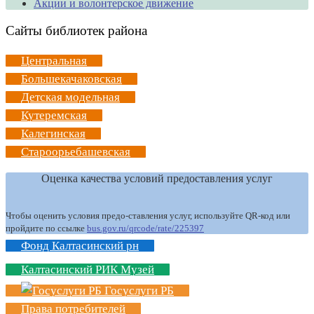
Акции и волонтерское движение
Сайты библиотек района
Центральная
Большекачаковская
Детская модельная
Кутеремская
Калегинская
Староорьебашевская
Оценка качества условий предоставления услуг
Чтобы оценить условия предо-ставления услуг, используйте QR-код или
пройдите по ссылке
bus.gov.ru/qrcode/rate/225397
Фонд Калтасинский рн
Калтасинский РИК Музей
Госуслуги РБ
Права потребителей