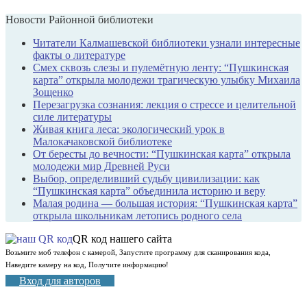
Новости Районной библиотеки
Читатели Калмашевской библиотеки узнали интересные
факты о литературе
Смех сквозь слезы и пулемётную ленту: “Пушкинская
карта” открыла молодежи трагическую улыбку Михаила
Зощенко
Перезагрузка сознания: лекция о стрессе и целительной
силе литературы
Живая книга леса: экологический урок в
Малокачаковской библиотеке
От бересты до вечности: “Пушкинская карта” открыла
молодежи мир Древней Руси
Выбор, определивший судьбу цивилизации: как
“Пушкинская карта” объединила историю и веру
Малая родина — большая история: “Пушкинская карта”
открыла школьникам летопись родного села
QR код нашего сайта
Возьмите моб телефон с камерой, Запустите программу для сканирования кода,
Наведите камеру на код, Получите информацию!
Вход для авторов