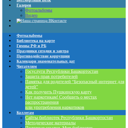
Бессмертный полк
Галерея
Фотоальбомы
Видео
Фотоальбомы
Библиотека на карте
Гимны РФ и РБ
Праздники сегодня и завтра
Противодействие коррупции
Календари знаменательных дат
Читателям
Госуслуги Республики Башкортостан
Защита прав потребителей
Памятка для родителей “Безопасный интернет для
детей”
Как получить Пушкинскую карту
Нет наркотикам! Сообщить о местах
распространения
или употребления наркотиков
Коллегам
Сайты библиотек Республики Башкортостан
Методические материалы
Полезные ссылки. Мир библиотек