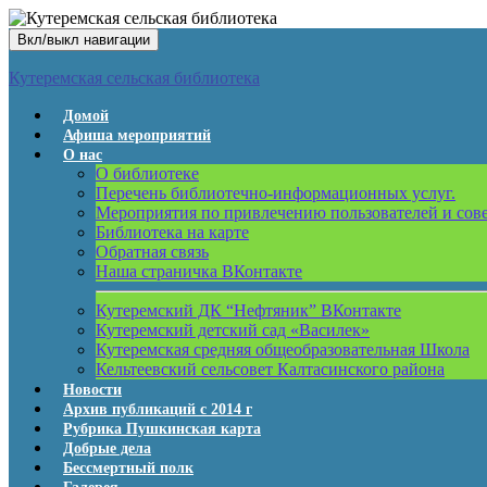
Вкл/выкл навигации
Кутеремская сельская библиотека
Домой
Афиша мероприятий
О нас
О библиотеке
Перечень библиотечно-информационных услуг.
Мероприятия по привлечению пользователей и сов
Библиотека на карте
Обратная связь
Наша страничка ВКонтакте
Кутеремский ДК “Нефтяник” ВКонтакте
Кутеремский детский сад «Василек»
Кутеремская средняя общеобразовательная Школа
Кельтеевский сельсовет Калтасинского района
Новости
Архив публикаций с 2014 г
Рубрика Пушкинская карта
Добрые дела
Бессмертный полк