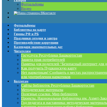
Галерея
Фотоальбомы
Видео
Фотоальбомы
Библиотека на карте
Гимны РФ и РБ
Праздники сегодня и завтра
Противодействие коррупции
Календари знаменательных дат
Читателям
Госуслуги Республики Башкортостан
Защита прав потребителей
Памятка для родителей “Безопасный интернет для д
Как получить Пушкинскую карту
Нет наркотикам! Сообщить о местах распространен
или употребления наркотиков
Коллегам
Сайты библиотек Республики Башкортостан
Методические материалы
Полезные ссылки. Мир библиотек
Проекты. Национальная библиотека им. Ахмет-Зак
Год педагога и наставника: методические материал
в помощь планированию работы библиотек