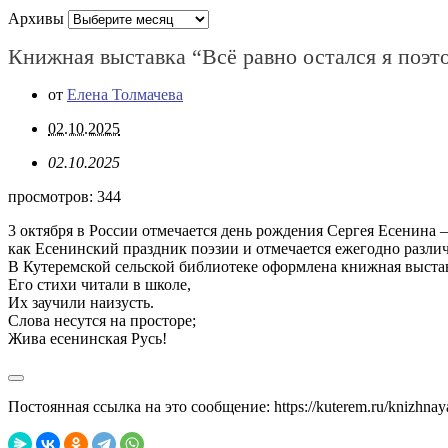
Архивы
Книжная выставка “Всё равно остался я поэ
от
Елена Толмачева
02.10.2025
02.10.2025
просмотров:
344
3 октября в России отмечается день рождения Сергея Есенина –
как Есенинский праздник поэзии и отмечается ежегодно разл
В Кутеремской сельской библиотеке оформлена книжная выстав
Его стихи читали в школе,
Их заучили наизусть.
Слова несутся на просторе;
Жива есенинская Русь!
Постоянная ссылка на это сообщение:
https://kuterem.ru/knizhna