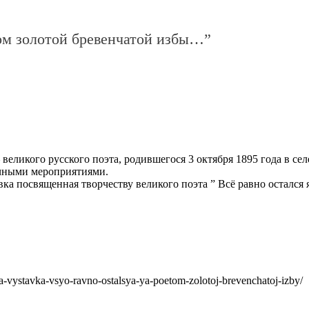
том золотой бревенчатой избы…”
 великого русского поэта, родившегося 3 октября 1895 года в се
ичными мероприятиями.
ка посвященная творчеству великого поэта ” Всё равно остался
ya-vystavka-vsyo-ravno-ostalsya-ya-poetom-zolotoj-brevenchatoj-izby/