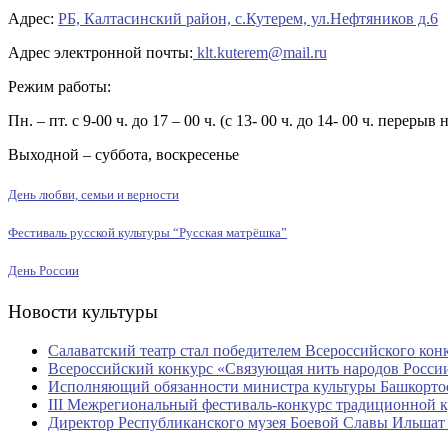
Адрес:
РБ, Калтасинский район, с.Кутерем, ул.Нефтяников д.6
Адрес электронной почты:
klt.kuterem@mail.ru
Режим работы:
Пн. – пт. с 9-00 ч. до 17 – 00 ч. (с 13- 00 ч. до 14- 00 ч. перерыв 
Выходной – суббота, воскресенье
День любви, семьи и верности
Фестиваль русской культуры “Русская матрёшка”
День России
Новости культуры
Салаватский театр стал победителем Всероссийского кон
Всероссийский конкурс «Связующая нить народов России
Исполняющий обязанности министра культуры Башкорто
III Межрегиональный фестиваль-конкурс традиционной к
Директор Республиканского музея Боевой Славы Ильшат