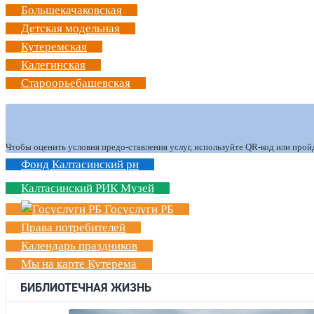
Большекачаковская
Детская модельная
Кутеремская
Калегинская
Староорьебашевская
Чтобы оценить условия предо-ставления услуг, используйте QR-код или прой
Фонд Калтасинский рн
Калтасинский РИК Музей
Госуслуги РБ
Права потребителей
Календарь праздников
Мы на карте Кутерема