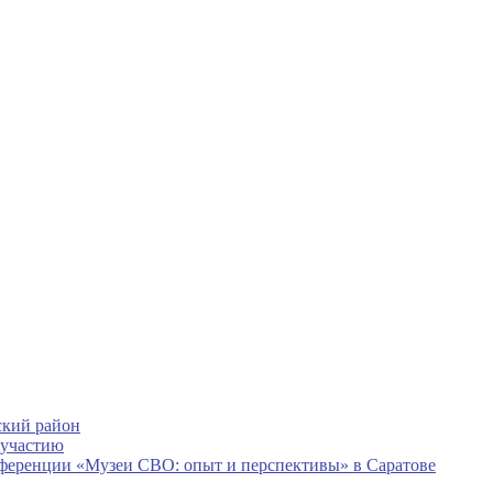
ский район
 участию
нференции «Музеи СВО: опыт и перспективы» в Саратове