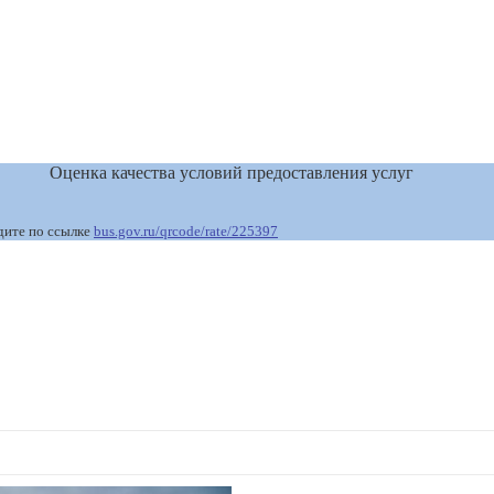
Оценка качества условий предоставления услуг
дите по ссылке
bus.gov.ru/qrcode/rate/225397