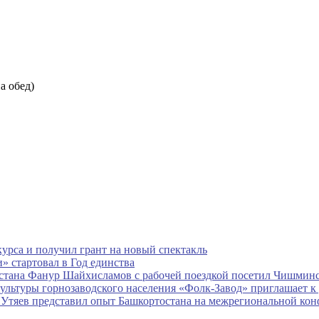
на обед)
курса и получил грант на новый спектакль
» стартовал в Год единства
стана Фанур Шайхисламов с рабочей поездкой посетил Чишмин
ультуры горнозаводского населения «Фолк-Завод» приглашает к
 Утяев представил опыт Башкортостана на межрегиональной ко