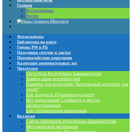
Бессмертный полк
Галерея
Фотоальбомы
Видео
Фотоальбомы
Библиотека на карте
Гимны РФ и РБ
Праздники сегодня и завтра
Противодействие коррупции
Календари знаменательных дат
Читателям
Госуслуги Республики Башкортостан
Защита прав потребителей
Памятка для родителей “Безопасный интернет для
детей”
Как получить Пушкинскую карту
Нет наркотикам! Сообщить о местах
распространения
или употребления наркотиков
Коллегам
Сайты библиотек Республики Башкортостан
Методические материалы
Полезные ссылки. Мир библиотек