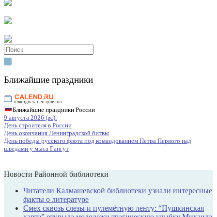
Search
for:
Ближайшие праздники
Ближайшие праздники России
9 августа 2026 (вс):
День строителя в России
День окончания Ленинградской битвы
День победы русского флота под командованием Петра Первого над
шведами у мыса Гангут
Новости Районной библиотеки
Читатели Калмашевской библиотеки узнали интересные
факты о литературе
Смех сквозь слезы и пулемётную ленту: “Пушкинская
карта” открыла молодежи трагическую улыбку Михаила