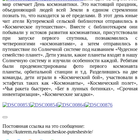
мир отмечает День космонавтики. Это настоящий праздник,
объединяющий людей всей Земли в едином стремлении
познать то, что находится за её пределами. В этот день юные
чит атели Кутеремской сельской библиотеки отправились в
«Космическое путешествие». Вместе с библиотекарем они
побывали у истоков развития космонавтики, присутствовали
при запуске первого спутника, познакомились с
четвероногими «космонавтами», а затем отправились в
путешествие по Солнечной системе под названием «Чудесное
семейство планет». Дети узнали, какие планеты входят в нашу
Солнечную систему и изучили особенности каждой. Ребятам
были продемонстрированы фото первого космонавта
планеты, орбитальной станции и т.д. Разделившись на две
команды, дети играли в «Космический бой», участвовали в
эстафетах таких как «Космонавты», «Космический полет»,
«Чья ракета быстрее», «Бег в лунных ботинках», «Срочная
инвентаризация», «Космические загадки».
Постоянная ссылка на это сообщение:
https://kuterem.ru/kosmicheskoe-puteshestvie/