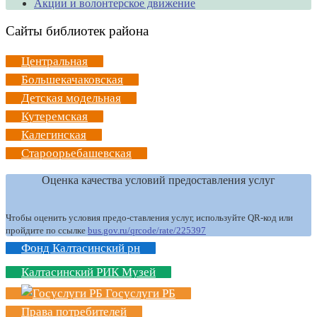
Акции и волонтерское движение
Сайты библиотек района
Центральная
Большекачаковская
Детская модельная
Кутеремская
Калегинская
Староорьебашевская
Оценка качества условий предоставления услуг
Чтобы оценить условия предо-ставления услуг, используйте QR-код или
пройдите по ссылке
bus.gov.ru/qrcode/rate/225397
Фонд Калтасинский рн
Калтасинский РИК Музей
Госуслуги РБ
Права потребителей