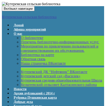
Вкл/выкл навигации
Кутеремская сельская библиотека
Домой
Афиша мероприятий
О нас
О библиотеке
Перечень библиотечно-информационных услуг.
Мероприятия по привлечению пользователей и
совершенствованию их обслуживания.
Библиотека на карте
Обратная связь
Наша страничка ВКонтакте
Кутеремский ДК “Нефтяник” ВКонтакте
Кутеремский детский сад «Василек»
Кутеремская средняя общеобразовательная Школа
Кельтеевский сельсовет Калтасинского района
Новости
Архив публикаций с 2014 г
Рубрика Пушкинская карта
Добрые дела