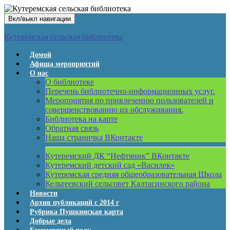
Вкл/выкл навигации
Кутеремская сельская библиотека
Домой
Афиша мероприятий
О нас
О библиотеке
Перечень библиотечно-информационных услуг.
Мероприятия по привлечению пользователей и
совершенствованию их обслуживания.
Библиотека на карте
Обратная связь
Наша страничка ВКонтакте
Кутеремский ДК “Нефтяник” ВКонтакте
Кутеремский детский сад «Василек»
Кутеремская средняя общеобразовательная Школа
Кельтеевский сельсовет Калтасинского района
Новости
Архив публикаций с 2014 г
Рубрика Пушкинская карта
Добрые дела