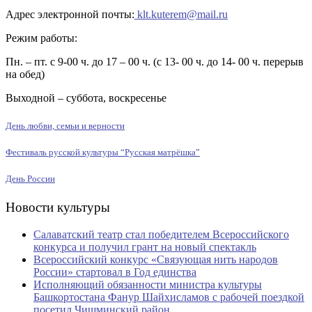
Адрес электронной почты:
klt.kuterem@mail.ru
Режим работы:
Пн. – пт. с 9-00 ч. до 17 – 00 ч. (с 13- 00 ч. до 14- 00 ч. перерыв
на обед)
Выходной – суббота, воскресенье
День любви, семьи и верности
Фестиваль русской культуры “Русская матрёшка”
День России
Новости культуры
Салаватский театр стал победителем Всероссийского
конкурса и получил грант на новый спектакль
Всероссийский конкурс «Связующая нить народов
России» стартовал в Год единства
Исполняющий обязанности министра культуры
Башкортостана Фанур Шайхисламов с рабочей поездкой
посетил Чишминский район