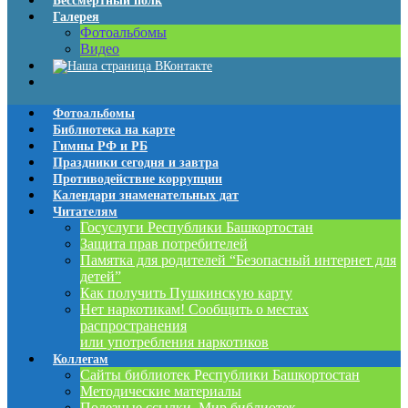
Бессмертный полк
Галерея
Фотоальбомы
Видео
Фотоальбомы
Библиотека на карте
Гимны РФ и РБ
Праздники сегодня и завтра
Противодействие коррупции
Календари знаменательных дат
Читателям
Госуслуги Республики Башкортостан
Защита прав потребителей
Памятка для родителей “Безопасный интернет для
детей”
Как получить Пушкинскую карту
Нет наркотикам! Сообщить о местах
распространения
или употребления наркотиков
Коллегам
Сайты библиотек Республики Башкортостан
Методические материалы
Полезные ссылки. Мир библиотек