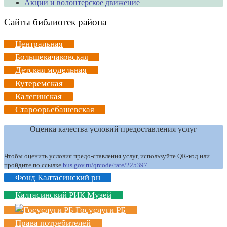
Акции и волонтерское движение
Сайты библиотек района
Центральная
Большекачаковская
Детская модельная
Кутеремская
Калегинская
Староорьебашевская
Оценка качества условий предоставления услуг
Чтобы оценить условия предо-ставления услуг, используйте QR-код или
пройдите по ссылке
bus.gov.ru/qrcode/rate/225397
Фонд Калтасинский рн
Калтасинский РИК Музей
Госуслуги РБ
Права потребителей