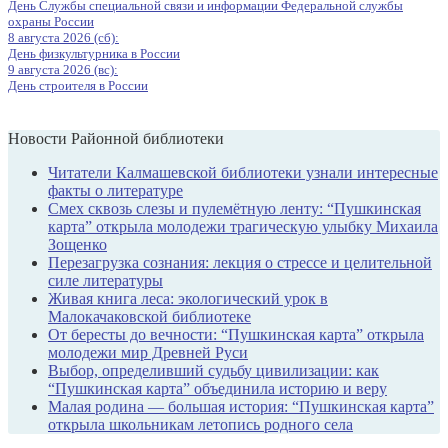
День Службы специальной связи и информации Федеральной службы
охраны России
8 августа 2026 (сб):
День физкультурника в России
9 августа 2026 (вс):
День строителя в России
Новости Районной библиотеки
Читатели Калмашевской библиотеки узнали интересные
факты о литературе
Смех сквозь слезы и пулемётную ленту: “Пушкинская
карта” открыла молодежи трагическую улыбку Михаила
Зощенко
Перезагрузка сознания: лекция о стрессе и целительной
силе литературы
Живая книга леса: экологический урок в
Малокачаковской библиотеке
От бересты до вечности: “Пушкинская карта” открыла
молодежи мир Древней Руси
Выбор, определивший судьбу цивилизации: как
“Пушкинская карта” объединила историю и веру
Малая родина — большая история: “Пушкинская карта”
открыла школьникам летопись родного села