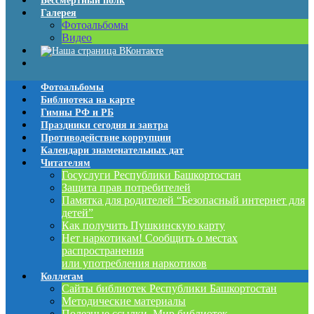
Бессмертный полк
Галерея
Фотоальбомы
Видео
Фотоальбомы
Библиотека на карте
Гимны РФ и РБ
Праздники сегодня и завтра
Противодействие коррупции
Календари знаменательных дат
Читателям
Госуслуги Республики Башкортостан
Защита прав потребителей
Памятка для родителей “Безопасный интернет для
детей”
Как получить Пушкинскую карту
Нет наркотикам! Сообщить о местах
распространения
или употребления наркотиков
Коллегам
Сайты библиотек Республики Башкортостан
Методические материалы
Полезные ссылки. Мир библиотек