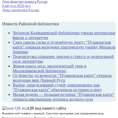
День физкультурника в России
9 августа 2026 (вс):
День строителя в России
Новости Районной библиотеки
Читатели Калмашевской библиотеки узнали интересные
факты о литературе
Смех сквозь слезы и пулемётную ленту: “Пушкинская
карта” открыла молодежи трагическую улыбку Михаила
Зощенко
Перезагрузка сознания: лекция о стрессе и целительной
силе литературы
Живая книга леса: экологический урок в
Малокачаковской библиотеке
От бересты до вечности: “Пушкинская карта” открыла
молодежи мир Древней Руси
Выбор, определивший судьбу цивилизации: как
“Пушкинская карта” объединила историю и веру
Малая родина — большая история: “Пушкинская карта”
открыла школьникам летопись родного села
QR код нашего сайта
Возьмите моб телефон с камерой, Запустите программу для сканирования кода,
Наведите камеру на код, Получите информацию!