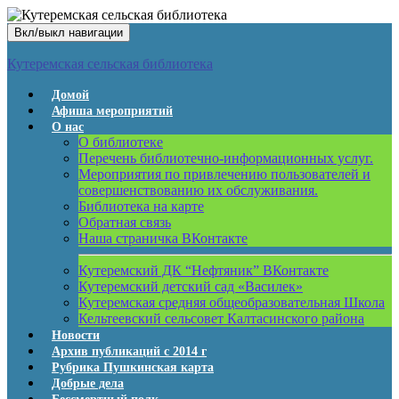
Вкл/выкл навигации
Кутеремская сельская библиотека
Домой
Афиша мероприятий
О нас
О библиотеке
Перечень библиотечно-информационных услуг.
Мероприятия по привлечению пользователей и
совершенствованию их обслуживания.
Библиотека на карте
Обратная связь
Наша страничка ВКонтакте
Кутеремский ДК “Нефтяник” ВКонтакте
Кутеремский детский сад «Василек»
Кутеремская средняя общеобразовательная Школа
Кельтеевский сельсовет Калтасинского района
Новости
Архив публикаций с 2014 г
Рубрика Пушкинская карта
Добрые дела