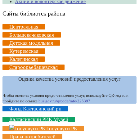
Акции и волонтерское движение
Сайты библиотек района
Центральная
Большекачаковская
Детская модельная
Кутеремская
Калегинская
Староорьебашевская
Оценка качества условий предоставления услуг
Чтобы оценить условия предо-ставления услуг, используйте QR-код или
пройдите по ссылке
bus.gov.ru/qrcode/rate/225397
Фонд Калтасинский рн
Калтасинский РИК Музей
Госуслуги РБ
Права потребителей