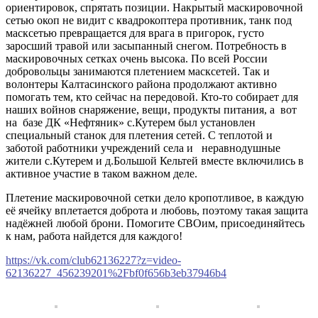
ориентировок, спрятать позиции. Накрытый маскировочной
сетью окоп не видит с квадрокоптера противник, танк под
масксетью превращается для врага в пригорок, густо
заросший травой или засыпанный снегом. Потребность в
маскировочных сетках очень высока. По всей России
добровольцы занимаются плетением масксетей. Так и
волонтеры Калтасинского района продолжают активно
помогать тем, кто сейчас на передовой. Кто-то собирает для
наших войнов снаряжение, вещи, продукты питания, а вот
на базе ДК «Нефтяник» с.Кутерем был установлен
специальный станок для плетения сетей. С теплотой и
заботой работники учреждений села и неравнодушные
жители с.Кутерем и д.Большой Кельтей вместе включились в
активное участие в таком важном деле.
Плетение маскировочной сетки дело кропотливое, в каждую
её ячейку вплетается доброта и любовь, поэтому такая защита
надёжней любой брони. Помогите
СВО
им, присоединяйтесь
к нам, работа найдется для каждого!
https://vk.com/club62136227?z=video-
62136227_456239201%2Fbf0f656b3eb37946b4