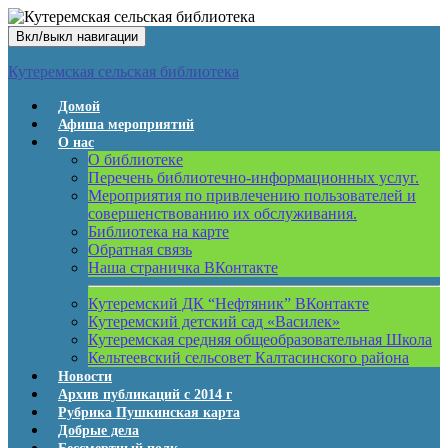
Вкл/выкл навигации
Кутеремская сельская библиотека
Домой
Афиша мероприятий
О нас
О библиотеке
Перечень библиотечно-информационных услуг.
Мероприятия по привлечению пользователей и
совершенствованию их обслуживания.
Библиотека на карте
Обратная связь
Наша страничка ВКонтакте
Кутеремский ДК “Нефтяник” ВКонтакте
Кутеремский детский сад «Василек»
Кутеремская средняя общеобразовательная Школа
Кельтеевский сельсовет Калтасинского района
Новости
Архив публикаций с 2014 г
Рубрика Пушкинская карта
Добрые дела