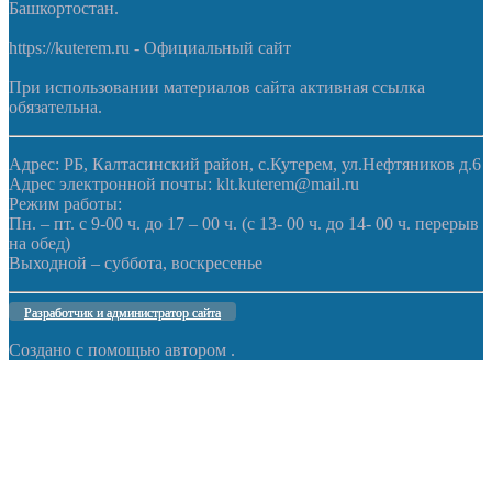
Башкортостан.
https://kuterem.ru - Официальный сайт
При использовании материалов сайта активная ссылка
обязательна.
Адрес: РБ, Калтасинский район, с.Кутерем, ул.Нефтяников д.6
Адрес электронной почты: klt.kuterem@mail.ru
Режим работы:
Пн. – пт. с 9-00 ч. до 17 – 00 ч. (с 13- 00 ч. до 14- 00 ч. перерыв
на обед)
Выходной – суббота, воскресенье
Разработчик и администратор сайта
Создано с помощью
автором
.