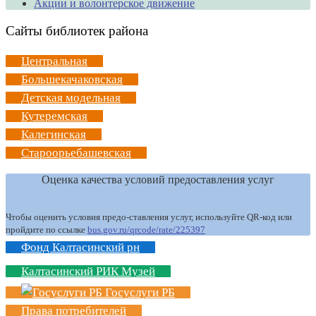
Акции и волонтерское движение
Сайты библиотек района
Центральная
Большекачаковская
Детская модельная
Кутеремская
Калегинская
Староорьебашевская
Оценка качества условий предоставления услуг
Чтобы оценить условия предо-ставления услуг, используйте QR-код или
пройдите по ссылке
bus.gov.ru/qrcode/rate/225397
Фонд Калтасинский рн
Калтасинский РИК Музей
Госуслуги РБ
Права потребителей