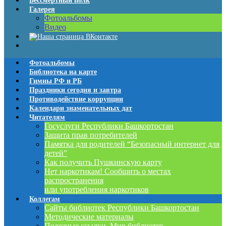
Бессмертный полк
Галерея
Фотоальбомы
Видео
Фотоальбомы
Библиотека на карте
Гимны РФ и РБ
Праздники сегодня и завтра
Противодействие коррупции
Календари знаменательных дат
Читателям
Госуслуги Республики Башкортостан
Защита прав потребителей
Памятка для родителей “Безопасный интернет для
детей”
Как получить Пушкинскую карту
Нет наркотикам! Сообщить о местах
распространения
или употребления наркотиков
Коллегам
Сайты библиотек Республики Башкортостан
Методические материалы
Полезные ссылки. Мир библиотек