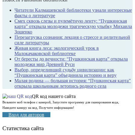
Читатели Калмашевской библиотеки узнали интересные
факты о литературе
Смех сквозь слезы и пулемётную ленту: “Пушкинская
карта” открыла молодежи трагическую улыбку Михаила
Зощенко
Перезагрузка сознания: лекция о стрессе и целительной
силе литературы
Живая книга леса: экологический урок в
Малокачаковской библиотеке
От бересты до вечности: “Пушкинская карта” открыла
молодежи мир Древней Руси
Выбор, определивший судьбу цивилизации: как
“Пушкинская карта” объединила историю и веру
Малая родина — большая история: “Пушкинская карта”
открыла школьникам летопись родного села
QR код нашего сайта
Возьмите моб телефон с камерой, Запустите программу для сканирования кода,
Наведите камеру на код, Получите информацию!
Вход для авторов
Статистика сайта