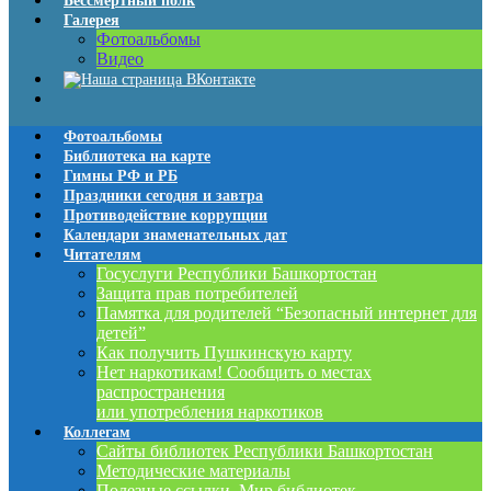
Бессмертный полк
Галерея
Фотоальбомы
Видео
Фотоальбомы
Библиотека на карте
Гимны РФ и РБ
Праздники сегодня и завтра
Противодействие коррупции
Календари знаменательных дат
Читателям
Госуслуги Республики Башкортостан
Защита прав потребителей
Памятка для родителей “Безопасный интернет для
детей”
Как получить Пушкинскую карту
Нет наркотикам! Сообщить о местах
распространения
или употребления наркотиков
Коллегам
Сайты библиотек Республики Башкортостан
Методические материалы
Полезные ссылки. Мир библиотек