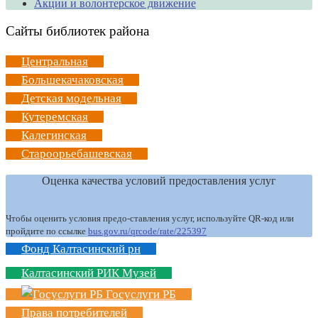
Акции и волонтерское движение
Сайты библиотек района
Центральная
Большекачаковская
Детская модельная
Кутеремская
Калегинская
Староорьебашевская
Оценка качества условий предоставления услуг
Чтобы оценить условия предо-ставления услуг, используйте QR-код или
пройдите по ссылке
bus.gov.ru/qrcode/rate/225397
Фонд Калтасинский рн
Калтасинский РИК Музей
Госуслуги РБ
Права потребителей