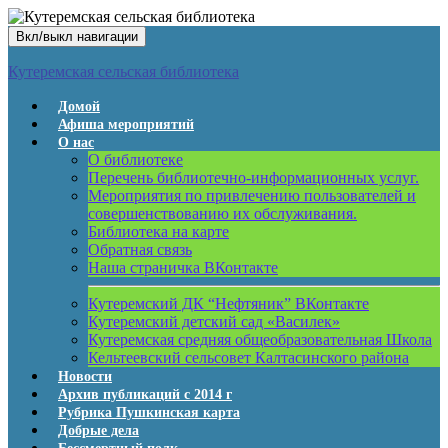
Вкл/выкл навигации
Кутеремская сельская библиотека
Домой
Афиша мероприятий
О нас
О библиотеке
Перечень библиотечно-информационных услуг.
Мероприятия по привлечению пользователей и
совершенствованию их обслуживания.
Библиотека на карте
Обратная связь
Наша страничка ВКонтакте
Кутеремский ДК “Нефтяник” ВКонтакте
Кутеремский детский сад «Василек»
Кутеремская средняя общеобразовательная Школа
Кельтеевский сельсовет Калтасинского района
Новости
Архив публикаций с 2014 г
Рубрика Пушкинская карта
Добрые дела