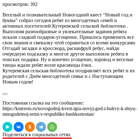
просмотров:
392
Веселый и познавательный Новогодний квест “Новый год и
буквы” собрал сегодня ребят из многодетных семей и
активных посетителей Кутеремской сельской библиотеки .
Выполняя разнообразные и увлекательные задания ребята
искали сладкий подарок-угощение. Пришлось применить все
свои знания и смекалку чтоб справиться со всеми конкурсами.
Отгадай загадки и кроссворд, расшифруй ребус, найди
очередную подсказку и многое другое выполняли ребята в
поисках подарка. Ну и конечно угощение, хоровод и веселые
танцы ждали ребят возле красавицы ёлки.
Кутеремская сельская библиотека поздравляет всех ребят и их
родителей с Днём многодетной семьи и с Наступающим
Новым годом!
Постоянная ссылка на это сообщение:
https://kuterem.ru/novogodnij-kvest-igra-novyj-god-i-bukvy-k-dnyu-
mnogodetnoj-semi-v-respublike-bashkortostan/
Поделиться в социальных сетях