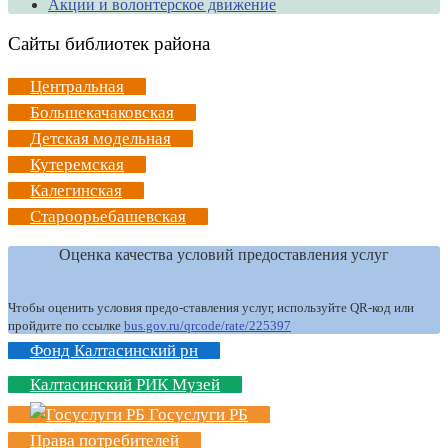
Акции и волонтерское движение
Сайты библиотек района
Центральная
Большекачаковская
Детская модельная
Кутеремская
Калегинская
Староорьебашевская
Оценка качества условий предоставления услуг
Чтобы оценить условия предо-ставления услуг, используйте QR-код или
пройдите по ссылке
bus.gov.ru/qrcode/rate/225397
Фонд Калтасинский рн
Калтасинский РИК Музей
Госуслуги РБ
Права потребителей