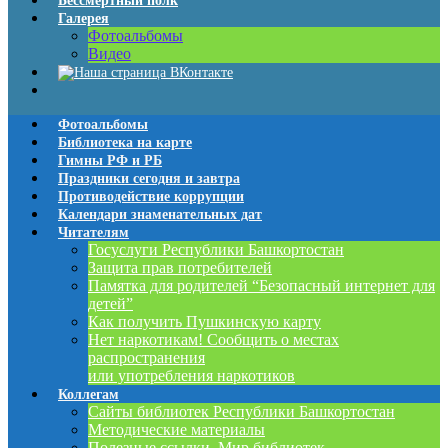
Бессмертный полк
Галерея
Фотоальбомы
Видео
Фотоальбомы
Библиотека на карте
Гимны РФ и РБ
Праздники сегодня и завтра
Противодействие коррупции
Календари знаменательных дат
Читателям
Госуслуги Республики Башкортостан
Защита прав потребителей
Памятка для родителей “Безопасный интернет для
детей”
Как получить Пушкинскую карту
Нет наркотикам! Сообщить о местах
распространения
или употребления наркотиков
Коллегам
Сайты библиотек Республики Башкортостан
Методические материалы
Полезные ссылки. Мир библиотек