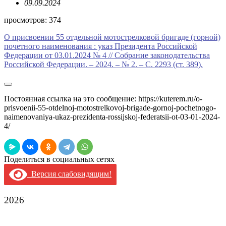
09.09.2024
просмотров:
374
О присвоении 55 отдельной мотострелковой бригаде (горной)
почетного наименования : указ Президента Российской
Федерации от 03.01.2024 № 4 // Собрание законодательства
Российской Федерации. – 2024. – № 2. – С. 2293 (ст. 389).
Постоянная ссылка на это сообщение:
https://kuterem.ru/o-
prisvoenii-55-otdelnoj-motostrelkovoj-brigade-gornoj-pochetnogo-
naimenovaniya-ukaz-prezidenta-rossijskoj-federatsii-ot-03-01-2024-
4/
Поделиться в социальных сетях
Версия слабовидящим!
2026