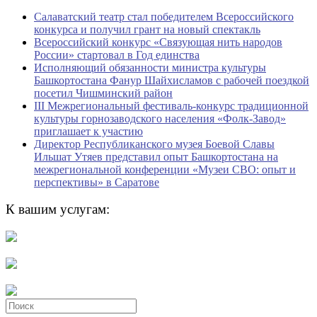
Салаватский театр стал победителем Всероссийского
конкурса и получил грант на новый спектакль
Всероссийский конкурс «Связующая нить народов
России» стартовал в Год единства
Исполняющий обязанности министра культуры
Башкортостана Фанур Шайхисламов с рабочей поездкой
посетил Чишминский район
III Межрегиональный фестиваль-конкурс традиционной
культуры горнозаводского населения «Фолк-Завод»
приглашает к участию
Директор Республиканского музея Боевой Славы
Ильшат Утяев представил опыт Башкортостана на
межрегиональной конференции «Музеи СВО: опыт и
перспективы» в Саратове
К вашим услугам:
Search
for: