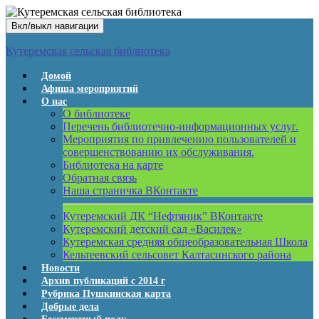
Вкл/выкл навигации
Кутеремская сельская библиотека
Домой
Афиша мероприятий
О нас
О библиотеке
Перечень библиотечно-информационных услуг.
Мероприятия по привлечению пользователей и
совершенствованию их обслуживания.
Библиотека на карте
Обратная связь
Наша страничка ВКонтакте
Кутеремский ДК “Нефтяник” ВКонтакте
Кутеремский детский сад «Василек»
Кутеремская средняя общеобразовательная Школа
Кельтеевский сельсовет Калтасинского района
Новости
Архив публикаций с 2014 г
Рубрика Пушкинская карта
Добрые дела