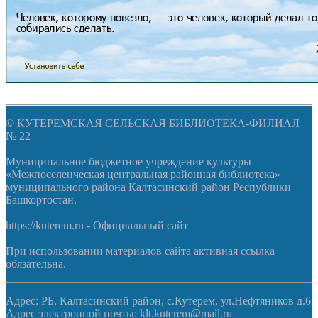
© КУТЕРЕМСКАЯ СЕЛЬСКАЯ БИБЛИОТЕКА-ФИЛИАЛ
№ 22
Муниципальное бюджетное учреждение культуры
«Межпоселенческая центральная районная библиотека»
муниципального района Калтасинский район Республики
Башкортостан.
https://kuterem.ru - Официальный сайт
При использовании материалов сайта активная ссылка
обязательна.
Адрес: РБ, Калтасинский район, с.Кутерем, ул.Нефтяников д.6
Адрес электронной почты: klt.kuterem@mail.ru