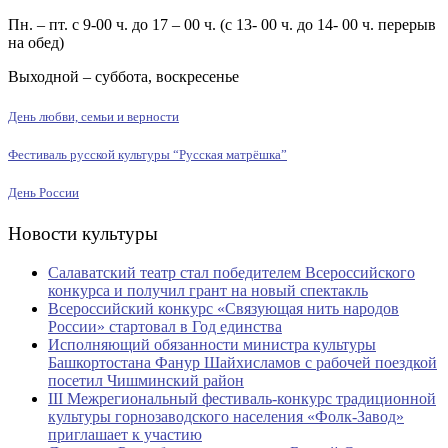
Пн. – пт. с 9-00 ч. до 17 – 00 ч. (с 13- 00 ч. до 14- 00 ч. перерыв
на обед)
Выходной – суббота, воскресенье
День любви, семьи и верности
Фестиваль русской культуры “Русская матрёшка”
День России
Новости культуры
Салаватский театр стал победителем Всероссийского
конкурса и получил грант на новый спектакль
Всероссийский конкурс «Связующая нить народов
России» стартовал в Год единства
Исполняющий обязанности министра культуры
Башкортостана Фанур Шайхисламов с рабочей поездкой
посетил Чишминский район
III Межрегиональный фестиваль-конкурс традиционной
культуры горнозаводского населения «Фолк-Завод»
приглашает к участию