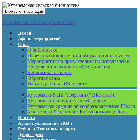
Вкл/выкл навигации
Кутеремская сельская библиотека
Домой
Афиша мероприятий
О нас
О библиотеке
Перечень библиотечно-информационных услуг.
Мероприятия по привлечению пользователей и
совершенствованию их обслуживания.
Библиотека на карте
Обратная связь
Наша страничка ВКонтакте
Кутеремский ДК “Нефтяник” ВКонтакте
Кутеремский детский сад «Василек»
Кутеремская средняя общеобразовательная Школа
Кельтеевский сельсовет Калтасинского района
Новости
Архив публикаций с 2014 г
Рубрика Пушкинская карта
Добрые дела