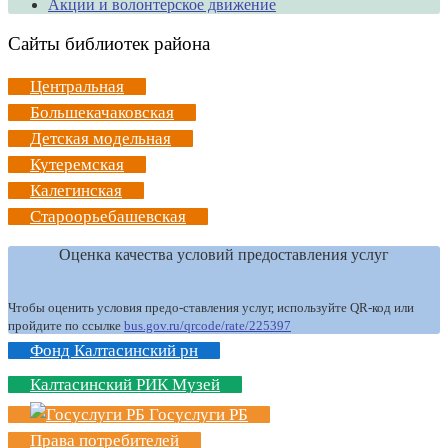
Акции и волонтерское движение
Сайты библиотек района
Центральная
Большекачаковская
Детская модельная
Кутеремская
Калегинская
Староорьебашевская
Оценка качества условий предоставления услуг
Чтобы оценить условия предо-ставления услуг, используйте QR-код или
пройдите по ссылке
bus.gov.ru/qrcode/rate/225397
Фонд Калтасинский рн
Калтасинский РИК Музей
Госуслуги РБ
Права потребителей