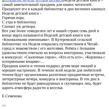
Неделя детской книги –
самый замечательный праздник для наших читателей.
Празднуют его в каждой библиотеке в дни весенних каникул.
Неделя детской книги –
Горячая пора,
С утра в библиотеку
Спешит уж детвора.
Вот уже более семидесяти лет в нашей стране семь дней в
конце марта называются Неделей детской книги или
«Книжкиными именинами». В Кутеремской сельской
библиотеке эта Неделя открылась путешествием в Читай-
город и знакомством с его жителями. Ребята с большим
удовольствием отвечали на вопросы викторины, участвовали
в конкурсах: «Сказочные герои», «Кто есть кто», «Корзинка с
потерянными вещами»…
Праздник книги и чтения подарил детям море эмоций и
хорошее настроение. В течение всей недели для любителей
чтения будут организованы различные праздничные встречи,
литературные вечера, конкурсы и викторины. В эти дни в
библиотеке не будет равнодушных и скучающих лиц, будет
царить атмосфера радости и веселья.
Е.Семенова