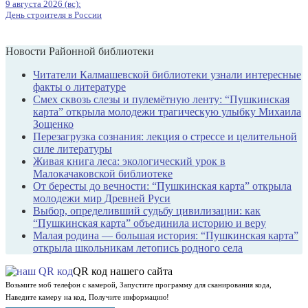
9 августа 2026 (вс):
День строителя в России
Новости Районной библиотеки
Читатели Калмашевской библиотеки узнали интересные
факты о литературе
Смех сквозь слезы и пулемётную ленту: “Пушкинская
карта” открыла молодежи трагическую улыбку Михаила
Зощенко
Перезагрузка сознания: лекция о стрессе и целительной
силе литературы
Живая книга леса: экологический урок в
Малокачаковской библиотеке
От бересты до вечности: “Пушкинская карта” открыла
молодежи мир Древней Руси
Выбор, определивший судьбу цивилизации: как
“Пушкинская карта” объединила историю и веру
Малая родина — большая история: “Пушкинская карта”
открыла школьникам летопись родного села
QR код нашего сайта
Возьмите моб телефон с камерой, Запустите программу для сканирования кода,
Наведите камеру на код, Получите информацию!