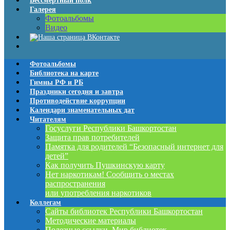
Бессмертный полк
Галерея
Фотоальбомы
Видео
Фотоальбомы
Библиотека на карте
Гимны РФ и РБ
Праздники сегодня и завтра
Противодействие коррупции
Календари знаменательных дат
Читателям
Госуслуги Республики Башкортостан
Защита прав потребителей
Памятка для родителей “Безопасный интернет для
детей”
Как получить Пушкинскую карту
Нет наркотикам! Сообщить о местах
распространения
или употребления наркотиков
Коллегам
Сайты библиотек Республики Башкортостан
Методические материалы
Полезные ссылки. Мир библиотек