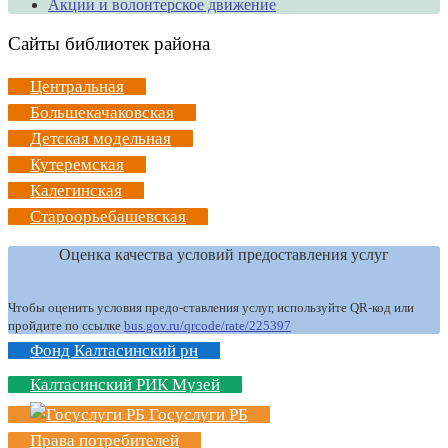
Акции и волонтерское движение
Сайты библиотек района
Центральная
Большекачаковская
Детская модельная
Кутеремская
Калегинская
Староорьебашевская
Оценка качества условий предоставления услуг
Чтобы оценить условия предо-ставления услуг, используйте QR-код или
пройдите по ссылке
bus.gov.ru/qrcode/rate/225397
Фонд Калтасинский рн
Калтасинский РИК Музей
Госуслуги РБ
Права потребителей