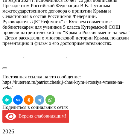
18 марта 2024 г. исполнилось 10 лет со дня подписания
Президентом Российской Федерации В.В. Путиным
межгосударственного договора о принятии Крыма и
Севастополя в состав Российской Федерации.
Руководитель ДК”Нефтяник” с. Кутерем совместно с
библиотекарем для учеников 5 класса Кутеремской СОШ
провели патриотический час “Крым и Россия вместе на века”
. Детям рассказали о многовековой истории Крыма, показали
презентацию и фильм о его достопримечательностях.
Постоянная ссылка на это сообщение:
https://kuterem.ru/patrioticheskij-chas-krym-i-rossiya-vmeste-na-
veka/
Поделиться в социальных сетях
Версия слабовидящим!
2026