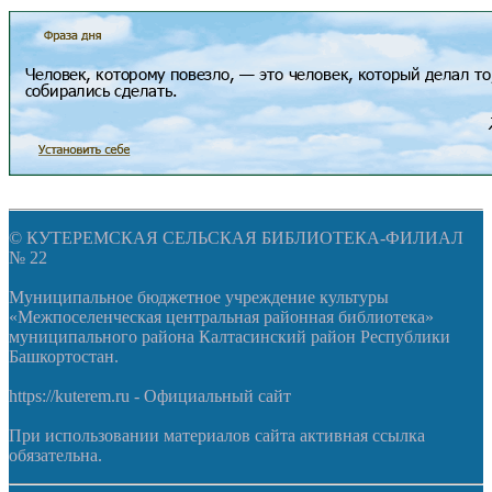
© КУТЕРЕМСКАЯ СЕЛЬСКАЯ БИБЛИОТЕКА-ФИЛИАЛ
№ 22
Муниципальное бюджетное учреждение культуры
«Межпоселенческая центральная районная библиотека»
муниципального района Калтасинский район Республики
Башкортостан.
https://kuterem.ru - Официальный сайт
При использовании материалов сайта активная ссылка
обязательна.