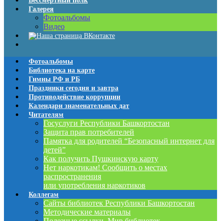
Бессмертный полк
Галерея
Фотоальбомы
Видео
Фотоальбомы
Библиотека на карте
Гимны РФ и РБ
Праздники сегодня и завтра
Противодействие коррупции
Календари знаменательных дат
Читателям
Госуслуги Республики Башкортостан
Защита прав потребителей
Памятка для родителей “Безопасный интернет для
детей”
Как получить Пушкинскую карту
Нет наркотикам! Сообщить о местах
распространения
или употребления наркотиков
Коллегам
Сайты библиотек Республики Башкортостан
Методические материалы
Полезные ссылки. Мир библиотек