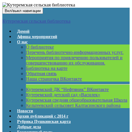
Вкл/выкл навигации
Кутеремская сельская библиотека
Домой
Афиша мероприятий
О нас
О библиотеке
Перечень библиотечно-информационных услуг.
Мероприятия по привлечению пользователей и
совершенствованию их обслуживания.
Библиотека на карте
Обратная связь
Наша страничка ВКонтакте
Кутеремский ДК “Нефтяник” ВКонтакте
Кутеремский детский сад «Василек»
Кутеремская средняя общеобразовательная Школа
Кельтеевский сельсовет Калтасинского района
Новости
Архив публикаций с 2014 г
Рубрика Пушкинская карта
Добрые дела