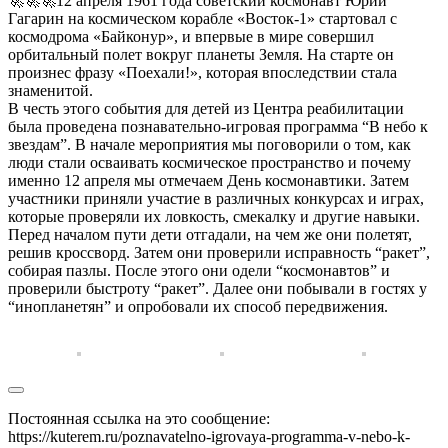
🚀🚀🚀12 апреля 1961 года советский космонавт Юрий
Гагарин на космическом корабле «Восток-1» стартовал с
космодрома «Байконур», и впервые в мире совершил
орбитальный полет вокруг планеты Земля. На старте он
произнес фразу «Поехали!», которая впоследствии стала
знаменитой.
В честь этого события для детей из Центра реабилитации
была проведена познавательно-игровая программа “В небо к
звездам”. В начале мероприятия мы поговорили о том, как
люди стали осваивать космическое пространство и почему
именно 12 апреля мы отмечаем День космонавтики. Затем
участники приняли участие в различных конкурсах и играх,
которые проверяли их ловкость, смекалку и другие навыки.
Перед началом пути дети отгадали, на чем же они полетят,
решив кроссворд. Затем они проверили исправность “ракет”,
собирая пазлы. После этого они одели “космонавтов” и
проверили быстроту “ракет”. Далее они побывали в гостях у
“инопланетян” и опробовали их способ передвижения.
Постоянная ссылка на это сообщение:
https://kuterem.ru/poznavatelno-igrovaya-programma-v-nebo-k-