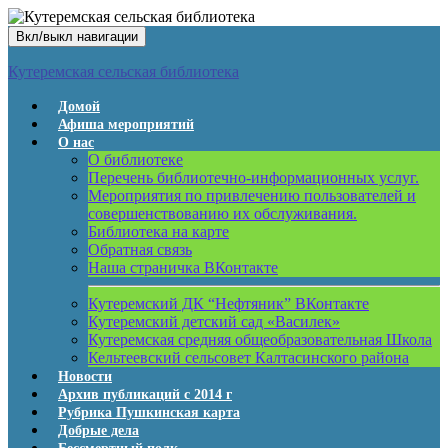
Вкл/выкл навигации
Кутеремская сельская библиотека
Домой
Афиша мероприятий
О нас
О библиотеке
Перечень библиотечно-информационных услуг.
Мероприятия по привлечению пользователей и
совершенствованию их обслуживания.
Библиотека на карте
Обратная связь
Наша страничка ВКонтакте
Кутеремский ДК “Нефтяник” ВКонтакте
Кутеремский детский сад «Василек»
Кутеремская средняя общеобразовательная Школа
Кельтеевский сельсовет Калтасинского района
Новости
Архив публикаций с 2014 г
Рубрика Пушкинская карта
Добрые дела