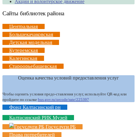
Акции и волонтерское движение
Сайты библиотек района
Центральная
Большекачаковская
Детская модельная
Кутеремская
Калегинская
Староорьебашевская
Оценка качества условий предоставления услуг
Чтобы оценить условия предо-ставления услуг, используйте QR-код или
пройдите по ссылке
bus.gov.ru/qrcode/rate/225397
Фонд Калтасинский рн
Калтасинский РИК Музей
Госуслуги РБ
Права потребителей