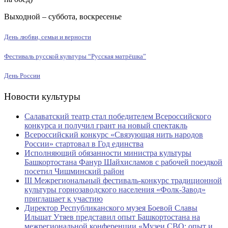
Выходной – суббота, воскресенье
День любви, семьи и верности
Фестиваль русской культуры “Русская матрёшка”
День России
Новости культуры
Салаватский театр стал победителем Всероссийского
конкурса и получил грант на новый спектакль
Всероссийский конкурс «Связующая нить народов
России» стартовал в Год единства
Исполняющий обязанности министра культуры
Башкортостана Фанур Шайхисламов с рабочей поездкой
посетил Чишминский район
III Межрегиональный фестиваль-конкурс традиционной
культуры горнозаводского населения «Фолк-Завод»
приглашает к участию
Директор Республиканского музея Боевой Славы
Ильшат Утяев представил опыт Башкортостана на
межрегиональной конференции «Музеи СВО: опыт и