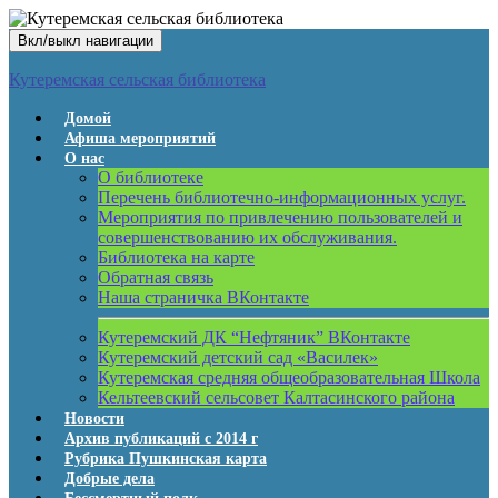
Вкл/выкл навигации
Кутеремская сельская библиотека
Домой
Афиша мероприятий
О нас
О библиотеке
Перечень библиотечно-информационных услуг.
Мероприятия по привлечению пользователей и
совершенствованию их обслуживания.
Библиотека на карте
Обратная связь
Наша страничка ВКонтакте
Кутеремский ДК “Нефтяник” ВКонтакте
Кутеремский детский сад «Василек»
Кутеремская средняя общеобразовательная Школа
Кельтеевский сельсовет Калтасинского района
Новости
Архив публикаций с 2014 г
Рубрика Пушкинская карта
Добрые дела