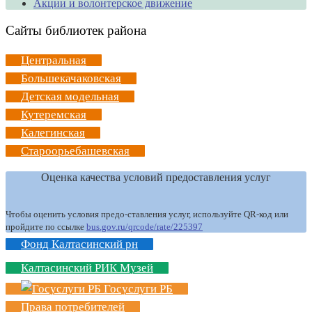
Акции и волонтерское движение
Сайты библиотек района
Центральная
Большекачаковская
Детская модельная
Кутеремская
Калегинская
Староорьебашевская
Оценка качества условий предоставления услуг
Чтобы оценить условия предо-ставления услуг, используйте QR-код или
пройдите по ссылке
bus.gov.ru/qrcode/rate/225397
Фонд Калтасинский рн
Калтасинский РИК Музей
Госуслуги РБ
Права потребителей