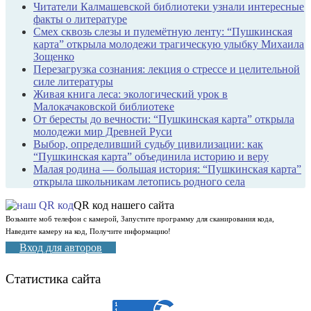
Читатели Калмашевской библиотеки узнали интересные
факты о литературе
Смех сквозь слезы и пулемётную ленту: “Пушкинская
карта” открыла молодежи трагическую улыбку Михаила
Зощенко
Перезагрузка сознания: лекция о стрессе и целительной
силе литературы
Живая книга леса: экологический урок в
Малокачаковской библиотеке
От бересты до вечности: “Пушкинская карта” открыла
молодежи мир Древней Руси
Выбор, определивший судьбу цивилизации: как
“Пушкинская карта” объединила историю и веру
Малая родина — большая история: “Пушкинская карта”
открыла школьникам летопись родного села
QR код нашего сайта
Возьмите моб телефон с камерой, Запустите программу для сканирования кода,
Наведите камеру на код, Получите информацию!
Вход для авторов
Статистика сайта