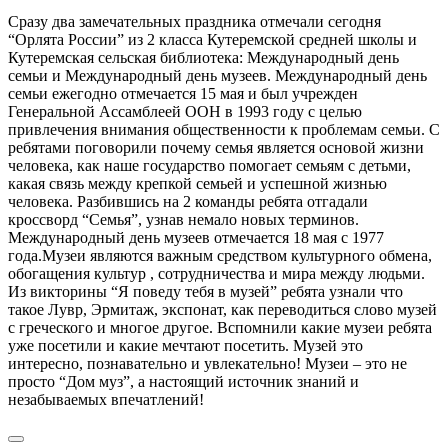
Сразу два замечательных праздника отмечали сегодня
“Орлята России” из 2 класса Кутеремской средней школы и
Кутеремская сельская библиотека: Международный день
семьи и Международный день музеев. Международный день
семьи ежегодно отмечается 15 мая и был учрежден
Генеральной Ассамблеей ООН в 1993 году с целью
привлечения внимания общественности к проблемам семьи. С
ребятами поговорили почему семья является основой жизни
человека, как наше государство помогает семьям с детьми,
какая связь между крепкой семьей и успешной жизнью
человека. Разбившись на 2 команды ребята отгадали
кроссворд “Семья”, узнав немало новых терминов.
Международный день музеев отмечается 18 мая с 1977
года.Музеи являются важным средством культурного обмена,
обогащения культур , сотрудничества и мира между людьми.
Из викторины “Я поведу тебя в музей” ребята узнали что
такое Лувр, Эрмитаж, экспонат, как переводиться слово музей
с греческого и многое другое. Вспомнили какие музеи ребята
уже посетили и какие мечтают посетить. Музей это
интересно, познавательно и увлекательно! Музеи – это не
просто “Дом муз”, а настоящий источник знаний и
незабываемых впечатлений!