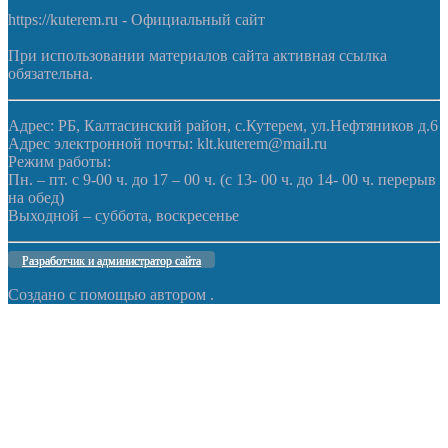
https://kuterem.ru - Официальный сайт
При использовании материалов сайта активная ссылка
обязательна.
Адрес: РБ, Калтасинский район, с.Кутерем, ул.Нефтяников д.6
Адрес электронной почты: klt.kuterem@mail.ru
Режим работы:
Пн. – пт. с 9-00 ч. до 17 – 00 ч. (с 13- 00 ч. до 14- 00 ч. перерыв
на обед)
Выходной – суббота, воскресенье
Разработчик и администратор сайта
Создано с помощью
автором
.