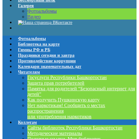
Бессмертный полк
Галерея
Фотоальбомы
Видео
Фотоальбомы
Библиотека на карте
Гимны РФ и РБ
Праздники сегодня и завтра
Противодействие коррупции
Календари знаменательных дат
Читателям
Госуслуги Республики Башкортостан
Защита прав потребителей
Памятка для родителей “Безопасный интернет для
детей”
Как получить Пушкинскую карту
Нет наркотикам! Сообщить о местах
распространения
или употребления наркотиков
Коллегам
Сайты библиотек Республики Башкортостан
Методические материалы
Полезные ссылки. Мир библиотек