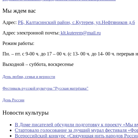
Мы ждем вас
Адрес:
РБ, Калтасинский район, с.Кутерем, ул.Нефтяников д.6
Адрес электронной почты:
klt.kuterem@mail.ru
Режим работы:
Пн. – пт. с 9-00 ч. до 17 – 00 ч. (с 13- 00 ч. до 14- 00 ч. перерыв 
Выходной – суббота, воскресенье
День любви, семьи и верности
Фестиваль русской культуры “Русская матрёшка”
День России
Новости культуры
В Доме писателей обсудили подготовку к проекту «Мы в
Стартовало голосование за лучший мурал фестиваля «Ф
Всероссийский конкурс «Связующая нить народов России