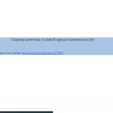
Оценка качества условий предоставления услуг
дите по ссылке
bus.gov.ru/qrcode/rate/225397