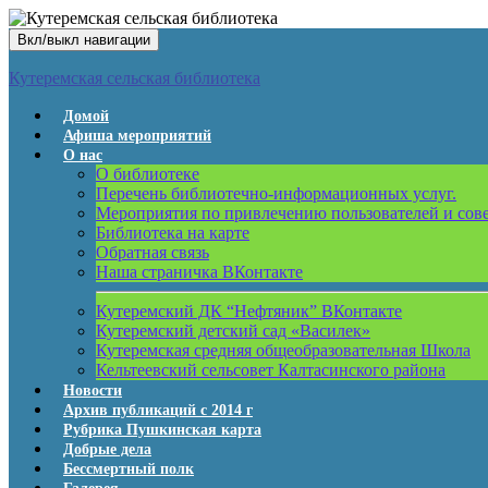
Вкл/выкл навигации
Кутеремская сельская библиотека
Домой
Афиша мероприятий
О нас
О библиотеке
Перечень библиотечно-информационных услуг.
Мероприятия по привлечению пользователей и сов
Библиотека на карте
Обратная связь
Наша страничка ВКонтакте
Кутеремский ДК “Нефтяник” ВКонтакте
Кутеремский детский сад «Василек»
Кутеремская средняя общеобразовательная Школа
Кельтеевский сельсовет Калтасинского района
Новости
Архив публикаций с 2014 г
Рубрика Пушкинская карта
Добрые дела
Бессмертный полк