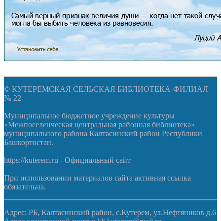
© КУТЕРЕМСКАЯ СЕЛЬСКАЯ БИБЛИОТЕКА-ФИЛИАЛ
№ 22
Муниципальное бюджетное учреждение культуры
«Межпоселенческая центральная районная библиотека»
муниципального района Калтасинский район Республики
Башкортостан.
https://kuterem.ru - Официальный сайт
При использовании материалов сайта активная ссылка
обязательна.
Адрес: РБ, Калтасинский район, с.Кутерем, ул.Нефтяников д.6