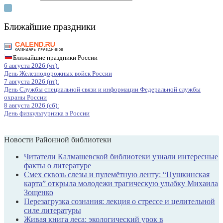
Ближайшие праздники
Ближайшие праздники России
6 августа 2026 (чт):
День Железнодорожных войск России
7 августа 2026 (пт):
День Службы специальной связи и информации Федеральной службы
охраны России
8 августа 2026 (сб):
День физкультурника в России
Новости Районной библиотеки
Читатели Калмашевской библиотеки узнали интересные
факты о литературе
Смех сквозь слезы и пулемётную ленту: “Пушкинская
карта” открыла молодежи трагическую улыбку Михаила
Зощенко
Перезагрузка сознания: лекция о стрессе и целительной
силе литературы
Живая книга леса: экологический урок в