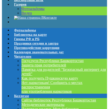
Бессмертный полк
Галерея
Фотоальбомы
Видео
Фотоальбомы
Библиотека на карте
Гимны РФ и РБ
Праздники сегодня и завтра
Противодействие коррупции
Календари знаменательных дат
Читателям
Госуслуги Республики Башкортостан
Защита прав потребителей
Памятка для родителей “Безопасный интернет для
детей”
Как получить Пушкинскую карту
Нет наркотикам! Сообщить о местах
распространения
или употребления наркотиков
Коллегам
Сайты библиотек Республики Башкортостан
Методические материалы
Полезные ссылки. Мир библиотек