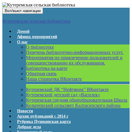
Вкл/выкл навигации
Кутеремская сельская библиотека
Домой
Афиша мероприятий
О нас
О библиотеке
Перечень библиотечно-информационных услуг.
Мероприятия по привлечению пользователей и
совершенствованию их обслуживания.
Библиотека на карте
Обратная связь
Наша страничка ВКонтакте
Кутеремский ДК “Нефтяник” ВКонтакте
Кутеремский детский сад «Василек»
Кутеремская средняя общеобразовательная Школа
Кельтеевский сельсовет Калтасинского района
Новости
Архив публикаций с 2014 г
Рубрика Пушкинская карта
Добрые дела