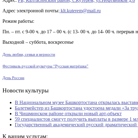
Адрес:
РБ, Калтасинский район, с.Кутерем, ул.Нефтяников д.6
Адрес электронной почты:
klt.kuterem@mail.ru
Режим работы:
Пн. – пт. с 9-00 ч. до 17 – 00 ч. (с 13- 00 ч. до 14- 00 ч. перерыв 
Выходной – суббота, воскресенье
День любви, семьи и верности
Фестиваль русской культуры “Русская матрёшка”
День России
Новости культуры
В Национальном музее Башкортостана открылась выставк
Балетмейстер из Башкортостана удостоена медали «За тру
В Чишминском районе открыли новый арт-объект
59 специалистов смогут получить выплаты в размере 1 м
Государственный академический русский драматический 
К вашим услугам: