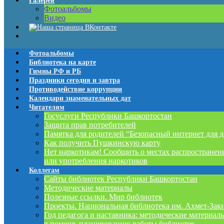
Галерея
Фотоальбомы
Видео
Фотоальбомы
Библиотека на карте
Гимны РФ и РБ
Праздники сегодня и завтра
Противодействие коррупции
Календари знаменательных дат
Читателям
Госуслуги Республики Башкортостан
Защита прав потребителей
Памятка для родителей “Безопасный интернет для д
Как получить Пушкинскую карту
Нет наркотикам! Сообщить о местах распространен
или употребления наркотиков
Коллегам
Сайты библиотек Республики Башкортостан
Методические материалы
Полезные ссылки. Мир библиотек
Проекты. Национальная библиотека им. Ахмет-Зак
Год педагога и наставника: методические материал
в помощь планированию работы библиотек