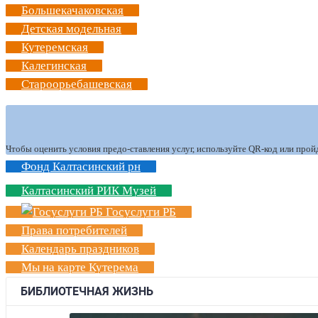
Большекачаковская
Детская модельная
Кутеремская
Калегинская
Староорьебашевская
Чтобы оценить условия предо-ставления услуг, используйте QR-код или прой
Фонд Калтасинский рн
Калтасинский РИК Музей
Госуслуги РБ
Права потребителей
Календарь праздников
Мы на карте Кутерема