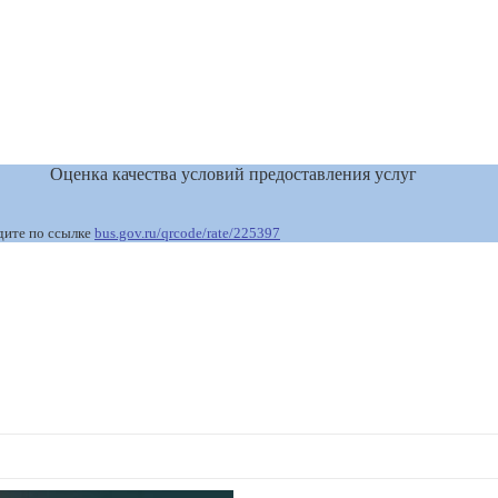
Оценка качества условий предоставления услуг
дите по ссылке
bus.gov.ru/qrcode/rate/225397