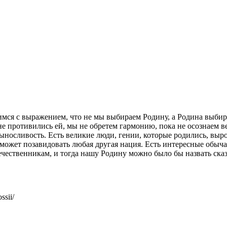
имся с выражением, что не мы выбираем Родину, а Родина выбира
не противились ей, мы не обретем гармонию, пока не осознаем ве
 выносливость. Есть великие люди, гении, которые родились, выр
 может позавидовать любая другая нация. Есть интересные обыч
ественникам, и тогда нашу Родину можно было бы назвать сказо
ssii/