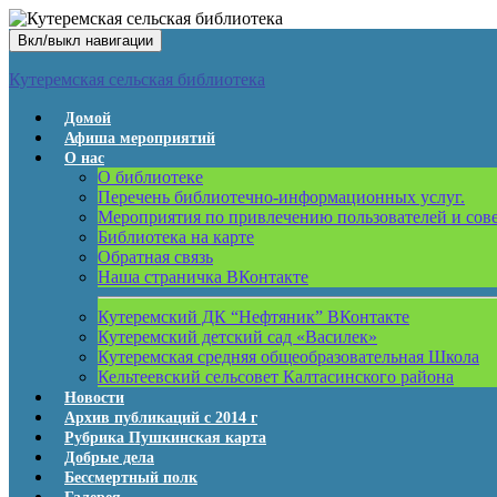
Вкл/выкл навигации
Кутеремская сельская библиотека
Домой
Афиша мероприятий
О нас
О библиотеке
Перечень библиотечно-информационных услуг.
Мероприятия по привлечению пользователей и сов
Библиотека на карте
Обратная связь
Наша страничка ВКонтакте
Кутеремский ДК “Нефтяник” ВКонтакте
Кутеремский детский сад «Василек»
Кутеремская средняя общеобразовательная Школа
Кельтеевский сельсовет Калтасинского района
Новости
Архив публикаций с 2014 г
Рубрика Пушкинская карта
Добрые дела
Бессмертный полк