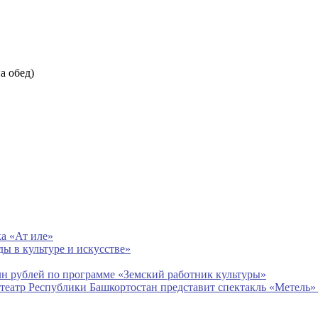
на обед)
а «Ат иле»
ды в культуре и искусстве»
лн рублей по программе «Земский работник культуры»
театр Республики Башкортостан представит спектакль «Метель» 