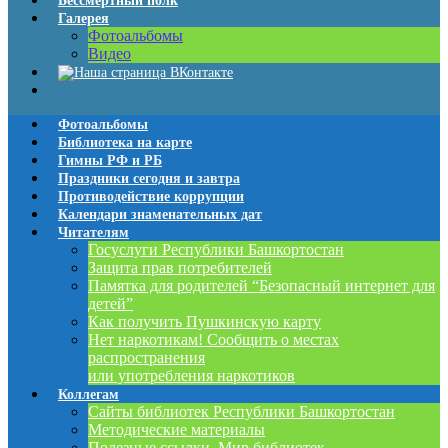
Бессмертный полк
Галерея
Фотоальбомы
Видео
Фотоальбомы
Библиотека на карте
Гимны РФ и РБ
Праздники сегодня и завтра
Противодействие коррупции
Календари знаменательных дат
Читателям
Госуслуги Республики Башкортостан
Защита прав потребителей
Памятка для родителей “Безопасный интернет для
детей”
Как получить Пушкинскую карту
Нет наркотикам! Сообщить о местах
распространения
или употребления наркотиков
Коллегам
Сайты библиотек Республики Башкортостан
Методические материалы
Полезные ссылки. Мир библиотек