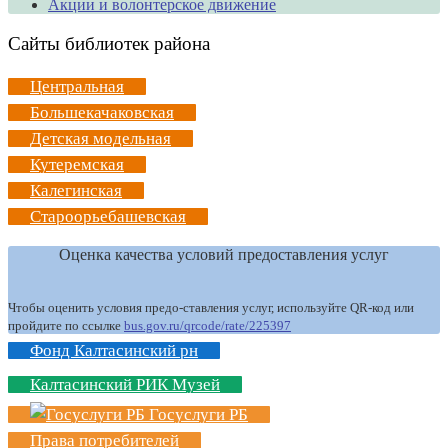
Акции и волонтерское движение
Сайты библиотек района
Центральная
Большекачаковская
Детская модельная
Кутеремская
Калегинская
Староорьебашевская
Оценка качества условий предоставления услуг
Чтобы оценить условия предо-ставления услуг, используйте QR-код или
пройдите по ссылке
bus.gov.ru/qrcode/rate/225397
Фонд Калтасинский рн
Калтасинский РИК Музей
Госуслуги РБ
Права потребителей