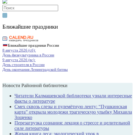
Search
for:
Ближайшие праздники
Ближайшие праздники России
8 августа 2026 (сб):
День физкультурника в России
9 августа 2026 (вс):
День строителя в России
День окончания Ленинградской битвы
Новости Районной библиотеки
Читатели Калмашевской библиотеки узнали интересные
факты о литературе
Смех сквозь слезы и пулемётную ленту: “Пушкинская
карта” открыла молодежи трагическую улыбку Михаила
Зощенко
Перезагрузка сознания: лекция о стрессе и целительной
силе литературы
Живая книга леса: экологический урок в