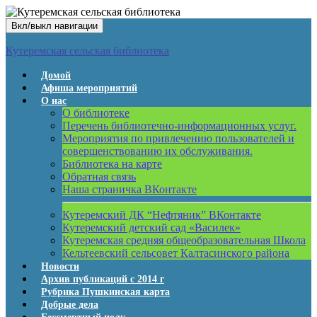
Вкл/выкл навигации
Кутеремская сельская библиотека
Домой
Афиша мероприятий
О нас
О библиотеке
Перечень библиотечно-информационных услуг.
Мероприятия по привлечению пользователей и
совершенствованию их обслуживания.
Библиотека на карте
Обратная связь
Наша страничка ВКонтакте
Кутеремский ДК “Нефтяник” ВКонтакте
Кутеремский детский сад «Василек»
Кутеремская средняя общеобразовательная Школа
Кельтеевский сельсовет Калтасинского района
Новости
Архив публикаций с 2014 г
Рубрика Пушкинская карта
Добрые дела