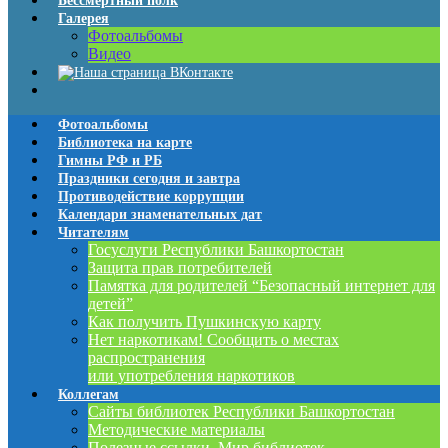
Бессмертный полк
Галерея
Фотоальбомы
Видео
Фотоальбомы
Библиотека на карте
Гимны РФ и РБ
Праздники сегодня и завтра
Противодействие коррупции
Календари знаменательных дат
Читателям
Госуслуги Республики Башкортостан
Защита прав потребителей
Памятка для родителей “Безопасный интернет для
детей”
Как получить Пушкинскую карту
Нет наркотикам! Сообщить о местах
распространения
или употребления наркотиков
Коллегам
Сайты библиотек Республики Башкортостан
Методические материалы
Полезные ссылки. Мир библиотек