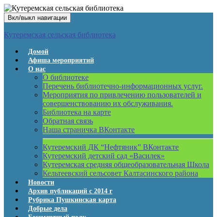
Вкл/выкл навигации
Кутеремская сельская библиотека
Домой
Афиша мероприятий
О нас
О библиотеке
Перечень библиотечно-информационных услуг.
Мероприятия по привлечению пользователей и
совершенствованию их обслуживания.
Библиотека на карте
Обратная связь
Наша страничка ВКонтакте
Кутеремский ДК “Нефтяник” ВКонтакте
Кутеремский детский сад «Василек»
Кутеремская средняя общеобразовательная Школа
Кельтеевский сельсовет Калтасинского района
Новости
Архив публикаций с 2014 г
Рубрика Пушкинская карта
Добрые дела