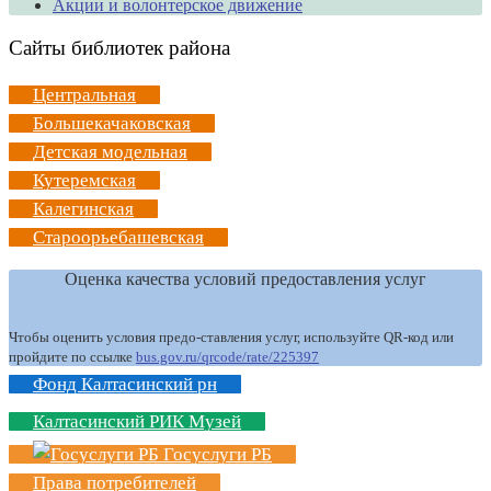
Акции и волонтерское движение
Сайты библиотек района
Центральная
Большекачаковская
Детская модельная
Кутеремская
Калегинская
Староорьебашевская
Оценка качества условий предоставления услуг
Чтобы оценить условия предо-ставления услуг, используйте QR-код или
пройдите по ссылке
bus.gov.ru/qrcode/rate/225397
Фонд Калтасинский рн
Калтасинский РИК Музей
Госуслуги РБ
Права потребителей