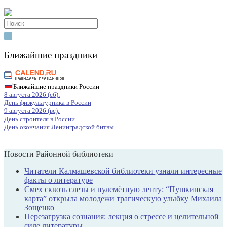
Search
for:
Ближайшие праздники
Ближайшие праздники России
8 августа 2026 (сб):
День физкультурника в России
9 августа 2026 (вс):
День строителя в России
День окончания Ленинградской битвы
Новости Районной библиотеки
Читатели Калмашевской библиотеки узнали интересные
факты о литературе
Смех сквозь слезы и пулемётную ленту: “Пушкинская
карта” открыла молодежи трагическую улыбку Михаила
Зощенко
Перезагрузка сознания: лекция о стрессе и целительной
силе литературы