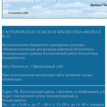
© КУТЕРЕМСКАЯ СЕЛЬСКАЯ БИБЛИОТЕКА-ФИЛИАЛ
№ 22
Муниципальное бюджетное учреждение культуры
«Межпоселенческая центральная районная библиотека»
муниципального района Калтасинский район Республики
Башкортостан.
https://kuterem.ru - Официальный сайт
При использовании материалов сайта активная ссылка
обязательна.
Адрес: РБ, Калтасинский район, с.Кутерем, ул.Нефтяников д.6
Адрес электронной почты: klt.kuterem@mail.ru
Режим работы:
Пн. – пт. с 9-00 ч. до 17 – 00 ч. (с 13- 00 ч. до 14- 00 ч. перерыв