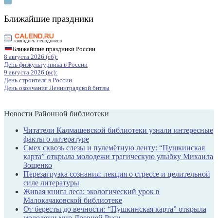
Ближайшие праздники
Ближайшие праздники России
8 августа 2026 (сб):
День физкультурника в России
9 августа 2026 (вс):
День строителя в России
День окончания Ленинградской битвы
Новости Районной библиотеки
Читатели Калмашевской библиотеки узнали интересные
факты о литературе
Смех сквозь слезы и пулемётную ленту: “Пушкинская
карта” открыла молодежи трагическую улыбку Михаила
Зощенко
Перезагрузка сознания: лекция о стрессе и целительной
силе литературы
Живая книга леса: экологический урок в
Малокачаковской библиотеке
От бересты до вечности: “Пушкинская карта” открыла
молодежи мир Древней Руси