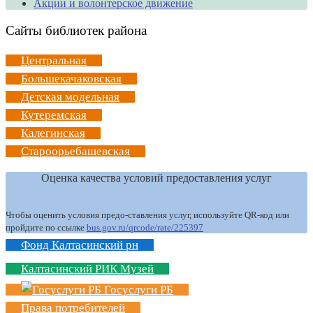
Акции и волонтерское движение
Сайты библиотек района
Центральная
Большекачаковская
Детская модельная
Кутеремская
Калегинская
Староорьебашевская
Оценка качества условий предоставления услуг
Чтобы оценить условия предо-ставления услуг, используйте QR-код или
пройдите по ссылке
bus.gov.ru/qrcode/rate/225397
Фонд Калтасинский рн
Калтасинский РИК Музей
Госуслуги РБ
Права потребителей