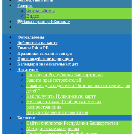
Бессмертный полк
Галерея
Фотоальбомы
Видео
Фотоальбомы
Библиотека на карте
Гимны РФ и РБ
Праздники сегодня и завтра
Противодействие коррупции
Календари знаменательных дат
Читателям
Госуслуги Республики Башкортостан
Защита прав потребителей
Памятка для родителей “Безопасный интернет для
детей”
Как получить Пушкинскую карту
Нет наркотикам! Сообщить о местах
распространения
или употребления наркотиков
Коллегам
Сайты библиотек Республики Башкортостан
Методические материалы
Полезные ссылки. Мир библиотек