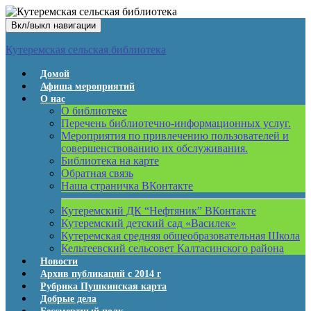
Вкл/выкл навигации
Кутеремская сельская библиотека
Домой
Афиша мероприятий
О нас
О библиотеке
Перечень библиотечно-информационных услуг.
Мероприятия по привлечению пользователей и
совершенствованию их обслуживания.
Библиотека на карте
Обратная связь
Наша страничка ВКонтакте
Кутеремский ДК “Нефтяник” ВКонтакте
Кутеремский детский сад «Василек»
Кутеремская средняя общеобразовательная Школа
Кельтеевский сельсовет Калтасинского района
Новости
Архив публикаций с 2014 г
Рубрика Пушкинская карта
Добрые дела