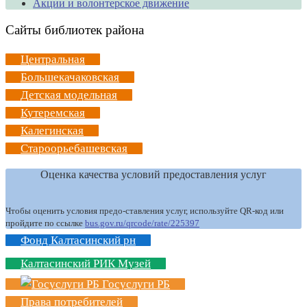
Акции и волонтерское движение
Сайты библиотек района
Центральная
Большекачаковская
Детская модельная
Кутеремская
Калегинская
Староорьебашевская
Оценка качества условий предоставления услуг
Чтобы оценить условия предо-ставления услуг, используйте QR-код или
пройдите по ссылке
bus.gov.ru/qrcode/rate/225397
Фонд Калтасинский рн
Калтасинский РИК Музей
Госуслуги РБ
Права потребителей