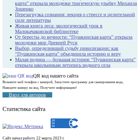
карта” открыла молодежи трагическую улыбку Михаила
Зощенко
Перезагрузка сознания: лекция о стрессе и целительной
силе литературы
Живая книга леса: экологический урок в
Малокачаковской библиотеке
От бересты до вечности: “Пушкинская карта” открыла
молодежи мир Древней Руси
Выбор, определивший судьбу цивилизации: как
“Пушкинская карта” объединила историю и веру
Малая родина — большая история: “Пушкинская карта”
открыла школьникам летопись родного села
QR код нашего сайта
Возьмите моб телефон с камерой, Запустите программу для сканирования кода,
Наведите камеру на код, Получите информацию!
Вход для авторов
Статистика сайта
Сайт начал работу 22 марта 2023 г.