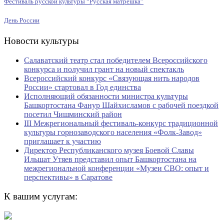
Фестиваль русской культуры “Русская матрёшка”
День России
Новости культуры
Салаватский театр стал победителем Всероссийского
конкурса и получил грант на новый спектакль
Всероссийский конкурс «Связующая нить народов
России» стартовал в Год единства
Исполняющий обязанности министра культуры
Башкортостана Фанур Шайхисламов с рабочей поездкой
посетил Чишминский район
III Межрегиональный фестиваль-конкурс традиционной
культуры горнозаводского населения «Фолк-Завод»
приглашает к участию
Директор Республиканского музея Боевой Славы
Ильшат Утяев представил опыт Башкортостана на
межрегиональной конференции «Музеи СВО: опыт и
перспективы» в Саратове
К вашим услугам: