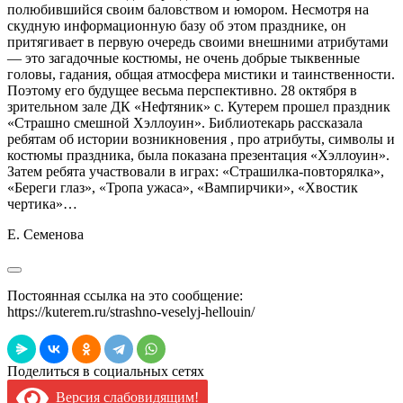
полюбившийся своим баловством и юмором. Несмотря на
скудную информационную базу об этом празднике, он
притягивает в первую очередь своими внешними атрибутами
— это загадочные костюмы, не очень добрые тыквенные
головы, гадания, общая атмосфера мистики и таинственности.
Поэтому его будущее весьма перспективно. 28 октября в
зрительном зале ДК «Нефтяник» с. Кутерем прошел праздник
«Страшно смешной Хэллоуин». Библиотекарь рассказала
ребятам об истории возникновения , про атрибуты, символы и
костюмы праздника, была показана презентация «Хэллоуин».
Затем ребята участвовали в играх: «Страшилка-повторялка»,
«Береги глаз», «Тропа ужаса», «Вампирчики», «Хвостик
чертика»…
Е. Семенова
Постоянная ссылка на это сообщение:
https://kuterem.ru/strashno-veselyj-hellouin/
Поделиться в социальных сетях
Версия слабовидящим!