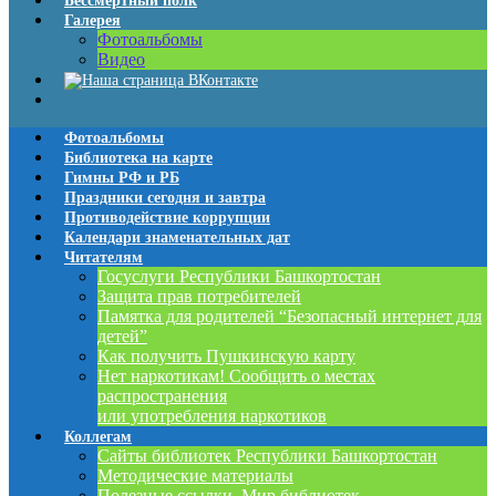
Бессмертный полк
Галерея
Фотоальбомы
Видео
Фотоальбомы
Библиотека на карте
Гимны РФ и РБ
Праздники сегодня и завтра
Противодействие коррупции
Календари знаменательных дат
Читателям
Госуслуги Республики Башкортостан
Защита прав потребителей
Памятка для родителей “Безопасный интернет для
детей”
Как получить Пушкинскую карту
Нет наркотикам! Сообщить о местах
распространения
или употребления наркотиков
Коллегам
Сайты библиотек Республики Башкортостан
Методические материалы
Полезные ссылки. Мир библиотек