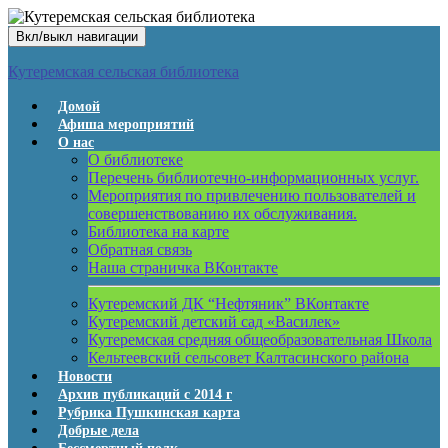
Вкл/выкл навигации
Кутеремская сельская библиотека
Домой
Афиша мероприятий
О нас
О библиотеке
Перечень библиотечно-информационных услуг.
Мероприятия по привлечению пользователей и
совершенствованию их обслуживания.
Библиотека на карте
Обратная связь
Наша страничка ВКонтакте
Кутеремский ДК “Нефтяник” ВКонтакте
Кутеремский детский сад «Василек»
Кутеремская средняя общеобразовательная Школа
Кельтеевский сельсовет Калтасинского района
Новости
Архив публикаций с 2014 г
Рубрика Пушкинская карта
Добрые дела