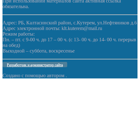
При использовании материалов сайта активная ссылка
обязательна.
Адрес: РБ, Калтасинский район, с.Кутерем, ул.Нефтяников д.6
Адрес электронной почты: klt.kuterem@mail.ru
Режим работы:
Пн. – пт. с 9-00 ч. до 17 – 00 ч. (с 13- 00 ч. до 14- 00 ч. перерыв
на обед)
Выходной – суббота, воскресенье
Разработчик и администратор сайта
Создано с помощью
автором
.