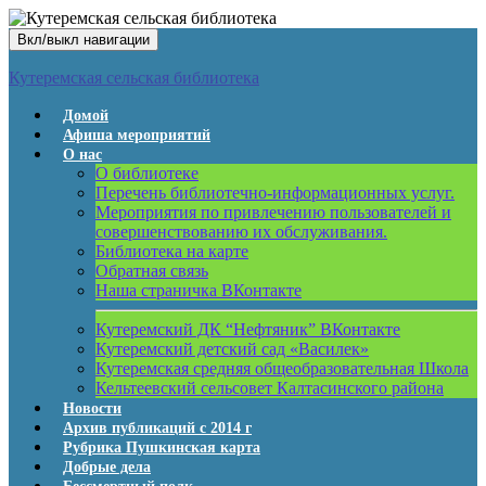
Вкл/выкл навигации
Кутеремская сельская библиотека
Домой
Афиша мероприятий
О нас
О библиотеке
Перечень библиотечно-информационных услуг.
Мероприятия по привлечению пользователей и
совершенствованию их обслуживания.
Библиотека на карте
Обратная связь
Наша страничка ВКонтакте
Кутеремский ДК “Нефтяник” ВКонтакте
Кутеремский детский сад «Василек»
Кутеремская средняя общеобразовательная Школа
Кельтеевский сельсовет Калтасинского района
Новости
Архив публикаций с 2014 г
Рубрика Пушкинская карта
Добрые дела