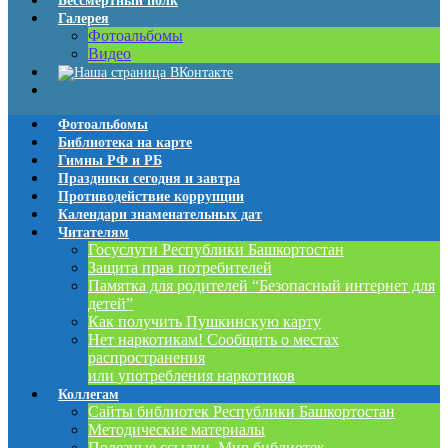
Бессмертный полк
Галерея
Фотоальбомы
Видео
Фотоальбомы
Библиотека на карте
Гимны РФ и РБ
Праздники сегодня и завтра
Противодействие коррупции
Календари знаменательных дат
Читателям
Госуслуги Республики Башкортостан
Защита прав потребителей
Памятка для родителей “Безопасный интернет для
детей”
Как получить Пушкинскую карту
Нет наркотикам! Сообщить о местах
распространения
или употребления наркотиков
Коллегам
Сайты библиотек Республики Башкортостан
Методические материалы
Полезные ссылки. Мир библиотек