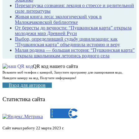
Перезагрузка сознания: лекция о стрессе и целительной
силе литературы
Живая книга леса: экологический урок в
Малокачаковской библиотеке
От бересты до вечности: “Пушкинская карта” открыла
молодежи мир Древней Руси
Выбор, определивший судьбу цивилизации: как
“Пушкинская карта” объединила историю и веру
Малая родина — большая история: “Пушкинская карта”
открыла школьникам летопись родного села
QR код нашего сайта
Возьмите моб телефон с камерой, Запустите программу для сканирования кода,
Наведите камеру на код, Получите информацию!
Вход для авторов
Статистика сайта
Сайт начал работу 22 марта 2023 г.