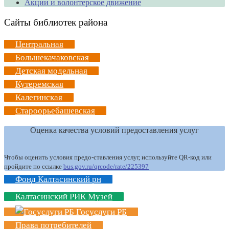
Акции и волонтерское движение
Сайты библиотек района
Центральная
Большекачаковская
Детская модельная
Кутеремская
Калегинская
Староорьебашевская
Оценка качества условий предоставления услуг
Чтобы оценить условия предо-ставления услуг, используйте QR-код или
пройдите по ссылке
bus.gov.ru/qrcode/rate/225397
Фонд Калтасинский рн
Калтасинский РИК Музей
Госуслуги РБ
Права потребителей