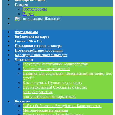
Бессмертный полк
Галерея
Фотоальбомы
Видео
Фотоальбомы
Библиотека на карте
Гимны РФ и РБ
Праздники сегодня и завтра
Противодействие коррупции
Календари знаменательных дат
Читателям
Госуслуги Республики Башкортостан
Защита прав потребителей
Памятка для родителей “Безопасный интернет для
детей”
Как получить Пушкинскую карту
Нет наркотикам! Сообщить о местах
распространения
или употребления наркотиков
Коллегам
Сайты библиотек Республики Башкортостан
Методические материалы
Полезные ссылки. Мир библиотек