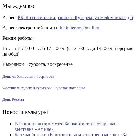
Мы ждем вас
Адрес:
РБ, Калтасинский район, с.Кутерем, ул.Нефтяников д.6
Адрес электронной почты:
klt.kuterem@mail.ru
Режим работы:
Пн. – пт. с 9-00 ч. до 17 – 00 ч. (с 13- 00 ч. до 14- 00 ч. перерыв
на обед)
Выходной – суббота, воскресенье
День любви, семьи и верности
Фестиваль русской культуры “Русская матрёшка”
День России
Новости культуры
В Национальном музее Башкортостана открылась
выставка «Ат иле»
Балетмейстер из Башкортостана удостоена медали «За