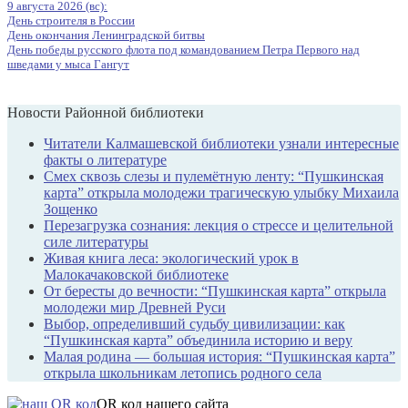
9 августа 2026 (вс):
День строителя в России
День окончания Ленинградской битвы
День победы русского флота под командованием Петра Первого над
шведами у мыса Гангут
Новости Районной библиотеки
Читатели Калмашевской библиотеки узнали интересные
факты о литературе
Смех сквозь слезы и пулемётную ленту: “Пушкинская
карта” открыла молодежи трагическую улыбку Михаила
Зощенко
Перезагрузка сознания: лекция о стрессе и целительной
силе литературы
Живая книга леса: экологический урок в
Малокачаковской библиотеке
От бересты до вечности: “Пушкинская карта” открыла
молодежи мир Древней Руси
Выбор, определивший судьбу цивилизации: как
“Пушкинская карта” объединила историю и веру
Малая родина — большая история: “Пушкинская карта”
открыла школьникам летопись родного села
QR код нашего сайта