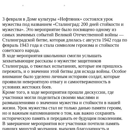
3 февраля в Доме культуры «Нефтяник» состоялся урок
мужества под названием «Сталинград: 200 дней стойкости и
мужества». Это мероприятие было посвящено одному из
самых значимых событий Великой Отечественной войны —
Сталинградской битве, которая длилась с августа 1942 года по
февраль 1943 года и стала символом героизма и стойкости
советского народа.
В ходе мероприятия школьники смогли услышать
захватывающие рассказы о мужестве защитников
Сталинграда, о тяжелых испытаниях, которые им пришлось
пережить, и о значении этой битвы для исхода войны. Особое
внимание было уделено личным историям солдат, которые
проявили невероятную отвагу и самоотверженность в
условиях жестоких боев.
Кроме того, в ходе мероприятия прошли дискуссии, где
участники могли поделиться своими мыслями и
размышлениями о значении мужества и стойкости в нашей
жизни. Урок мужества стал не только данью памяти героям,
но и важным напоминанием о том, как важно сохранять
историческую память и передавать ее будущим поколениям.
В завершение мероприятия все участники почтили память
павших минутой молчания, выразив благодарность и