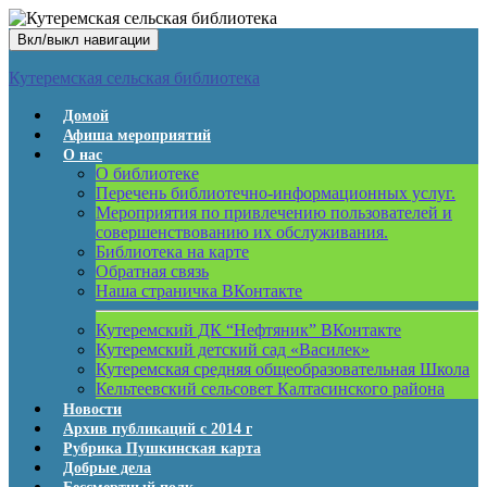
Вкл/выкл навигации
Кутеремская сельская библиотека
Домой
Афиша мероприятий
О нас
О библиотеке
Перечень библиотечно-информационных услуг.
Мероприятия по привлечению пользователей и
совершенствованию их обслуживания.
Библиотека на карте
Обратная связь
Наша страничка ВКонтакте
Кутеремский ДК “Нефтяник” ВКонтакте
Кутеремский детский сад «Василек»
Кутеремская средняя общеобразовательная Школа
Кельтеевский сельсовет Калтасинского района
Новости
Архив публикаций с 2014 г
Рубрика Пушкинская карта
Добрые дела