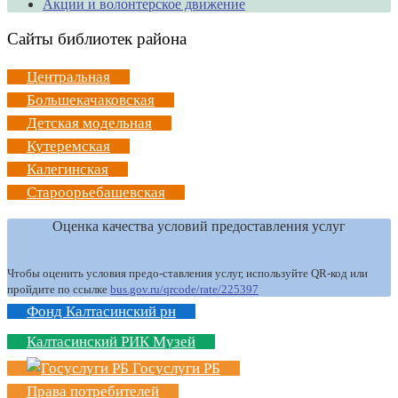
Акции и волонтерское движение
Сайты библиотек района
Центральная
Большекачаковская
Детская модельная
Кутеремская
Калегинская
Староорьебашевская
Оценка качества условий предоставления услуг
Чтобы оценить условия предо-ставления услуг, используйте QR-код или
пройдите по ссылке
bus.gov.ru/qrcode/rate/225397
Фонд Калтасинский рн
Калтасинский РИК Музей
Госуслуги РБ
Права потребителей